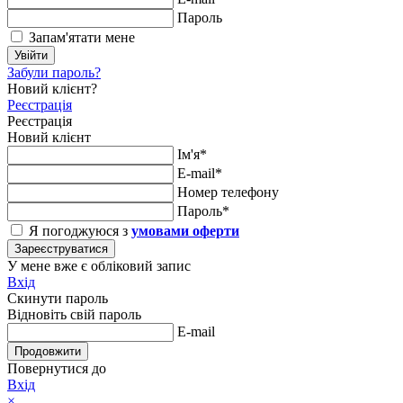
Пароль
Запам'ятати мене
Увійти
Забули пароль?
Новий клієнт?
Реєстрація
Реєстрація
Новий клієнт
Ім'я*
E-mail*
Номер телефону
Пароль*
Я погоджуюся з
умовами оферти
Зареєструватися
У мене вже є обліковий запис
Вхід
Скинути пароль
Відновіть свій пароль
E-mail
Продовжити
Повернутися до
Вхід
×