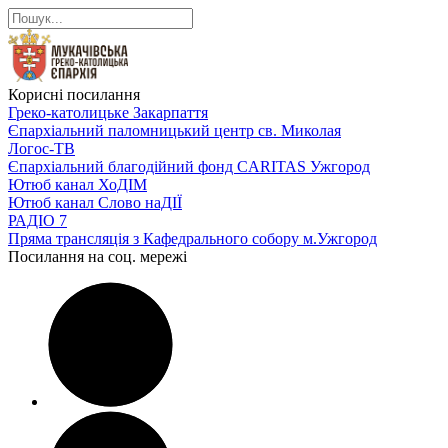
Корисні посилання
Греко-католицьке Закарпаття
Єпархіальний паломницький центр св. Миколая
Логос-ТВ
Єпархіальний благодійний фонд CARITAS Ужгород
Ютюб канал ХоДІМ
Ютюб канал Слово наДІЇ
РАДІО 7
Пряма трансляція з Кафедрального собору м.Ужгород
Посилання на соц. мережі