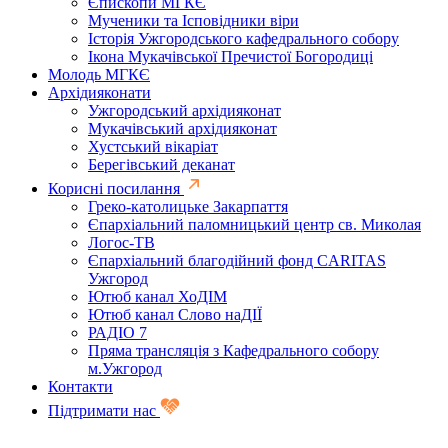
Єпископи МГКЄ
Мученики та Ісповідники віри
Історія Ужгородського кафедрального собору
Ікона Мукачівської Пречистої Богородиці
Молодь МГКЄ
Архідияконати
Ужгородський архідияконат
Мукачівський архідияконат
Хустський вікаріат
Берегівський деканат
Корисні посилання
Греко-католицьке Закарпаття
Єпархіальний паломницький центр св. Миколая
Логос-ТВ
Єпархіальний благодійний фонд CARITAS
Ужгород
Ютюб канал ХоДІМ
Ютюб канал Слово наДІЇ
РАДІО 7
Пряма трансляція з Кафедрального собору
м.Ужгород
Контакти
Підтримати нас