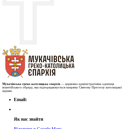
Мукачівська греко-католицька єпархія
— церковно-адміністративна одиниця
візантійського обряду, яка підпорядковується напряму Святому Престолу католицької
церкви.
Email:
Як нас знайти
Відкрити в Google Maps