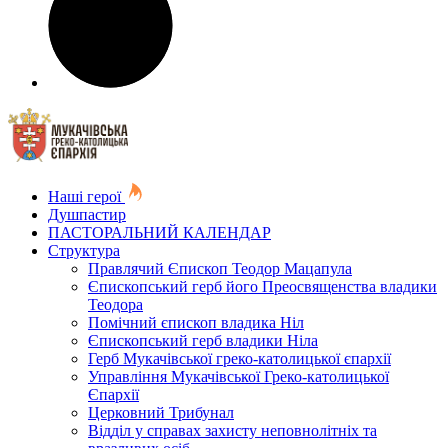
Наші герої
Душпастир
ПАСТОРАЛЬНИЙ КАЛЕНДАР
Структура
Правлячий Єпископ Теодор Мацапула
Єпископський герб його Преосвященства владики
Теодора
Помічний єпископ владика Ніл
Єпископський герб владики Ніла
Герб Мукачівської греко-католицької єпархії
Управління Мукачівської Греко-католицької
Єпархії
Церковний Трибунал
Відділ у справах захисту неповнолітніх та