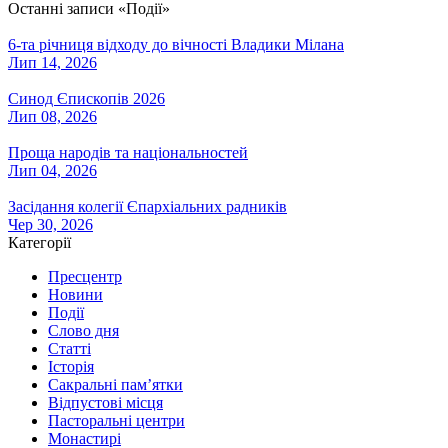
Останні записи «Події»
6-та річниця відходу до вічності Владики Мілана
Лип 14, 2026
Синод Єпископів 2026
Лип 08, 2026
Проща народів та національностей
Лип 04, 2026
Засідання колегії Єпархіальних радників
Чер 30, 2026
Категорії
Пресцентр
Новини
Події
Слово дня
Статті
Історія
Сакральні пам’ятки
Відпустові місця
Пасторальні центри
Монастирі