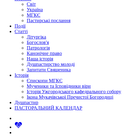
Світ
Україна
МГКЄ
Пастирські послання
Події
Статті
Літургіка
Богослов'я
Патрологія
Канонічне право
Наша історія
Душпастирство молоді
Запитати Священика
Історія
Єпископи МГКЄ
Мученики та Ісповідники віри
Історія Ужгородського кафедрального собору
Ікона Мукачівської Пречистої Богородиці
Душпастир
ПАСТОРАЛЬНИЙ КАЛЕНДАР