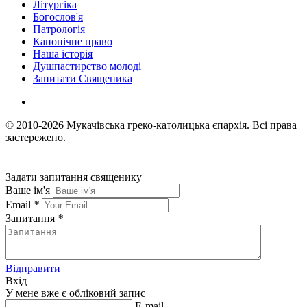
Літургіка
Богослов'я
Патрологія
Канонічне право
Наша історія
Душпастирство молоді
Запитати Священика
© 2010-2026
Мукачівська греко-католицька єпархія.
Всі права
застережено.
Задати запитання священику
Ваше ім'я
Email
*
Запитання
*
Відправити
Вхід
У мене вже є обліковий запис
E-mail