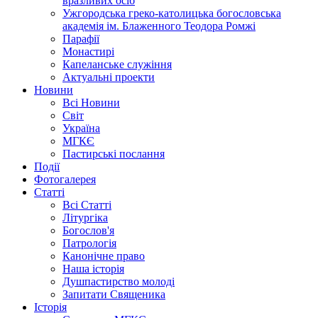
вразливих осіб
Ужгородська греко-католицька богословська
академія ім. Блаженного Теодора Ромжі
Парафії
Монастирі
Капеланське служіння
Актуальні проекти
Новини
Всі Новини
Світ
Україна
МГКЄ
Пастирські послання
Події
Фотогалерея
Статті
Всі Статті
Літургіка
Богослов'я
Патрологія
Канонічне право
Наша історія
Душпастирство молоді
Запитати Священика
Історія