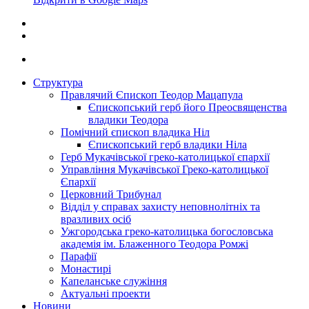
Структура
Правлячий Єпископ Теодор Мацапула
Єпископський герб його Преосвященства
владики Теодора
Помічний єпископ владика Ніл
Єпископський герб владики Ніла
Герб Мукачівської греко-католицької єпархії
Управління Мукачівської Греко-католицької
Єпархії
Церковний Трибунал
Відділ у справах захисту неповнолітніх та
вразливих осіб
Ужгородська греко-католицька богословська
академія ім. Блаженного Теодора Ромжі
Парафії
Монастирі
Капеланське служіння
Актуальні проекти
Новини