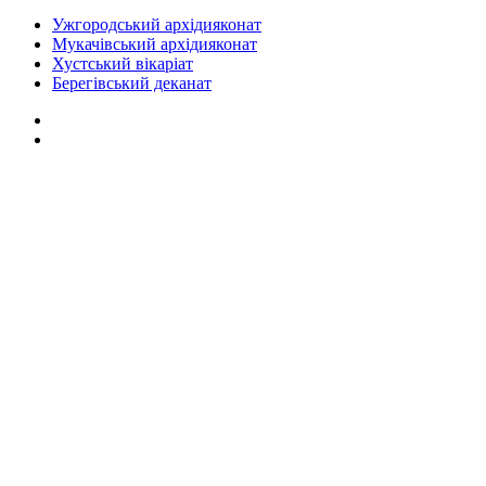
Ужгородський архідияконат
Мукачівський архідияконат
Хустський вікаріат
Берегівський деканат