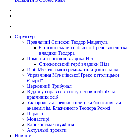
Структура
Правлячий Єпископ Теодор Мацапула
Єпископський герб його Преосвященства
владики Теодора
Помічний єпископ владика Ніл
Єпископський герб владики Ніла
Герб Мукачівської греко-католицької єпархії
Управління Мукачівської Греко-католицької
Єпархії
Церковний Трибунал
Відділ у справах захисту неповнолітніх та
вразливих осіб
Ужгородська греко-католицька богословська
академія ім. Блаженного Теодора Ромжі
Парафії
Монастирі
Капеланське служіння
Актуальні проекти
Новини