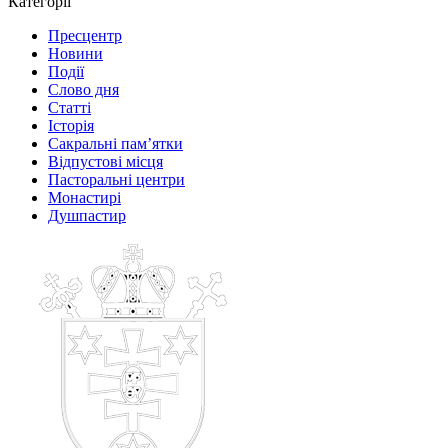
Категорії
Пресцентр
Новини
Події
Слово дня
Статті
Історія
Сакральні пам’ятки
Відпустові місця
Пасторальні центри
Монастирі
Душпастир