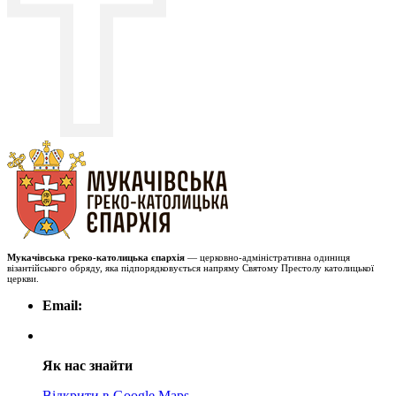
Мукачівська греко-католицька єпархія
— церковно-адміністративна одиниця
візантійського обряду, яка підпорядковується напряму Святому Престолу католицької
церкви.
Email:
Як нас знайти
Відкрити в Google Maps