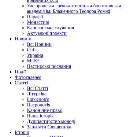
вразливих осіб
Ужгородська греко-католицька богословська
академія ім. Блаженного Теодора Ромжі
Парафії
Монастирі
Капеланське служіння
Актуальні проекти
Новини
Всі Новини
Світ
Україна
МГКЄ
Пастирські послання
Події
Фотогалерея
Статті
Всі Статті
Літургіка
Богослов'я
Патрологія
Канонічне право
Наша історія
Душпастирство молоді
Запитати Священика
Історія