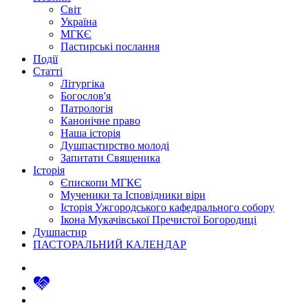
Світ
Україна
МГКЄ
Пастирські послання
Події
Статті
Літургіка
Богослов'я
Патрологія
Канонічне право
Наша історія
Душпастирство молоді
Запитати Священика
Історія
Єпископи МГКЄ
Мученики та Ісповідники віри
Історія Ужгородського кафедрального собору
Ікона Мукачівської Пречистої Богородиці
Душпастир
ПАСТОРАЛЬНИЙ КАЛЕНДАР