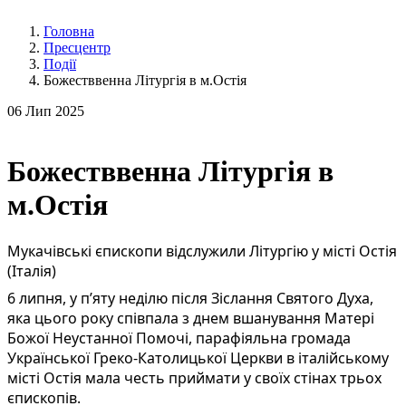
Головна
Пресцентр
Події
Божестввенна Літургія в м.Остія
06
Лип 2025
Божестввенна Літургія в
м.Остія
Мукачівські єпископи відслужили Літургію у місті Остія
(Італія)
6 липня, у п’яту неділю після Зіслання Святого Духа,
яка цього року співпала з днем вшанування Матері
Божої Неустанної Помочі, парафіяльна громада
Української Греко-Католицької Церкви в італійському
місті Остія мала честь приймати у своїх стінах трьох
єпископів.