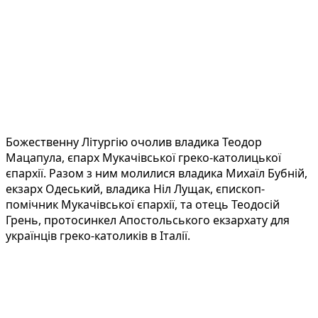
Божественну Літургію очолив владика Теодор
Мацапула, єпарх Мукачівської греко-католицької
єпархії. Разом з ним молилися владика Михаїл Бубній,
екзарх Одеський, владика Ніл Лущак, єпископ-
помічник Мукачівської єпархії, та отець Теодосій
Грень, протосинкел Апостольського екзархату для
українців греко-католиків в Італії.