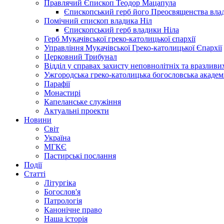
Правлячий Єпископ Теодор Мацапула
Єпископський герб його Преосвященства вла
Помічний єпископ владика Ніл
Єпископський герб владики Ніла
Герб Мукачівської греко-католицької єпархії
Управління Мукачівської Греко-католицької Єпархії
Церковний Трибунал
Відділ у справах захисту неповнолітніх та вразливих
Ужгородська греко-католицька богословська академ
Парафії
Монастирі
Капеланське служіння
Актуальні проекти
Новини
Світ
Україна
МГКЄ
Пастирські послання
Події
Статті
Літургіка
Богослов'я
Патрологія
Канонічне право
Наша історія