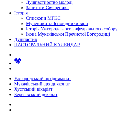
Душпастирство молоді
Запитати Священика
Історія
Єпископи МГКЄ
Мученики та Ісповідники віри
Історія Ужгородського кафедрального собору
Ікона Мукачівської Пречистої Богородиці
Душпастир
ПАСТОРАЛЬНИЙ КАЛЕНДАР
Ужгородський архідияконат
Мукачівський архідияконат
Хустський вікаріат
Берегівський деканат