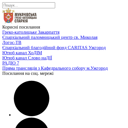
Корисні посилання
Греко-католицьке Закарпаття
Єпархіальний паломницький центр св. Миколая
Логос-ТВ
Єпархіальний благодійний фонд CARITAS Ужгород
Ютюб канал ХоДІМ
Ютюб канал Слово наДІЇ
РАДІО 7
Пряма трансляція з Кафедрального собору м.Ужгород
Посилання на соц. мережі