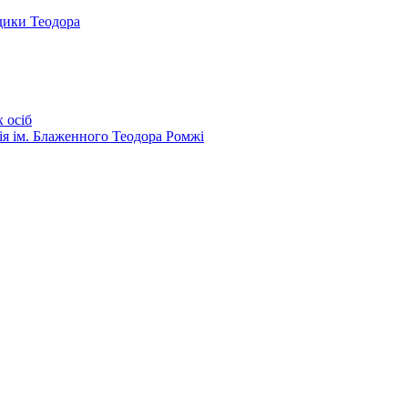
дики Теодора
 осіб
ія ім. Блаженного Теодора Ромжі