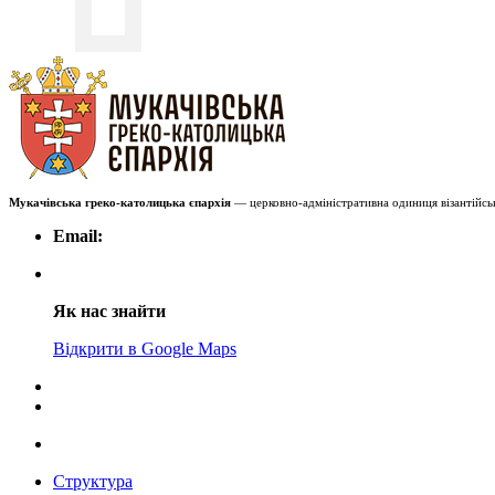
Мукачівська греко-католицька єпархія
— церковно-адміністративна одиниця візантійськ
Email:
Як нас знайти
Відкрити в Google Maps
Структура