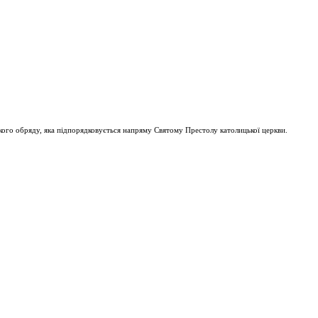
ого обряду, яка підпорядковується напряму Святому Престолу католицької церкви.