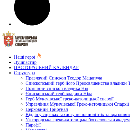
Наші герої
Душпастир
ПАСТОРАЛЬНИЙ КАЛЕНДАР
Структура
Правлячий Єпископ Теодор Мацапула
Єпископський герб його Преосвященства владики 
Помічний єпископ владика Ніл
Єпископський герб владики Ніла
Герб Мукачівської греко-католицької єпархії
Управління Мукачівської Греко-католицької Єпархії
Церковний Трибунал
Відділ у справах захисту неповнолітніх та вразливих
Ужгородська греко-католицька богословська академ
Парафії