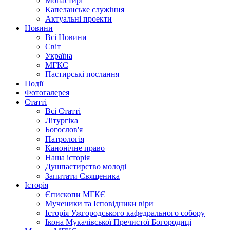
Монастирі
Капеланське служіння
Актуальні проекти
Новини
Всі Новини
Світ
Україна
МГКЄ
Пастирські послання
Події
Фотогалерея
Статті
Всі Статті
Літургіка
Богослов'я
Патрологія
Канонічне право
Наша історія
Душпастирство молоді
Запитати Священика
Історія
Єпископи МГКЄ
Мученики та Ісповідники віри
Історія Ужгородського кафедрального собору
Ікона Мукачівської Пречистої Богородиці