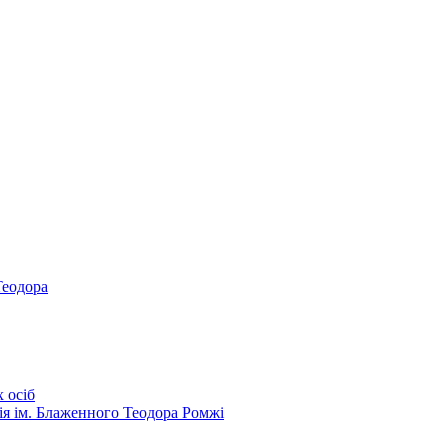
Теодора
 осіб
ія ім. Блаженного Теодора Ромжі