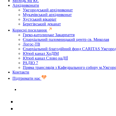
Молодь МГКЄ
Архідияконати
Ужгородський архідияконат
Мукачівський архідияконат
Хустський вікаріат
Берегівський деканат
Корисні посилання
Греко-католицьке Закарпаття
Єпархіальний паломницький центр св. Миколая
Логос-ТВ
Єпархіальний благодійний фонд CARITAS Ужгоро
Ютюб канал ХоДІМ
Ютюб канал Слово наДІЇ
РАДІО 7
Пряма трансляція з Кафедрального собору м.Ужгор
Контакти
Підтримати нас
Задати запитання священику