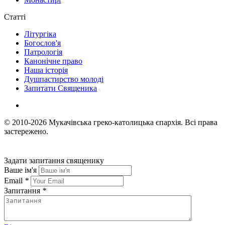
Статті
Літургіка
Богослов'я
Патрологія
Канонічне право
Наша історія
Душпастирство молоді
Запитати Священика
© 2010-2026
Мукачівська греко-католицька єпархія.
Всі права
застережено.
Задати запитання священику
Ваше ім'я
Email
*
Запитання
*