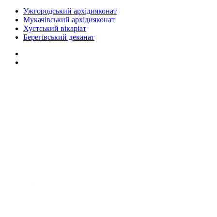
Ужгородський архідияконат
Мукачівський архідияконат
Хустський вікаріат
Берегівський деканат