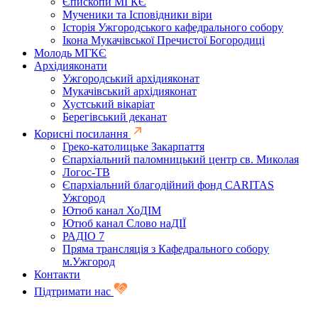
Єпископи МГКЄ
Мученики та Ісповідники віри
Історія Ужгородського кафедрального собору
Ікона Мукачівської Пречистої Богородиці
Молодь МГКЄ
Архідияконати
Ужгородський архідияконат
Мукачівський архідияконат
Хустський вікаріат
Берегівський деканат
Корисні посилання
Греко-католицьке Закарпаття
Єпархіальний паломницький центр св. Миколая
Логос-ТВ
Єпархіальний благодійний фонд CARITAS
Ужгород
Ютюб канал ХоДІМ
Ютюб канал Слово наДІЇ
РАДІО 7
Пряма трансляція з Кафедрального собору
м.Ужгород
Контакти
Підтримати нас