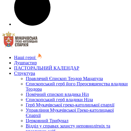
Наші герої
Душпастир
ПАСТОРАЛЬНИЙ КАЛЕНДАР
Структура
Правлячий Єпископ Теодор Мацапула
Єпископський герб його Преосвященства владики
Теодора
Помічний єпископ владика Ніл
Єпископський герб владики Ніла
Герб Мукачівської греко-католицької єпархії
Управління Мукачівської Греко-католицької
Єпархії
Церковний Трибунал
Відділ у справах захисту неповнолітніх та