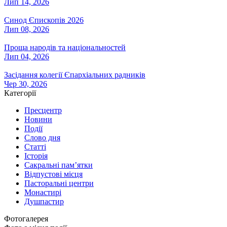
Лип 14, 2026
Синод Єпископів 2026
Лип 08, 2026
Проща народів та національностей
Лип 04, 2026
Засідання колегії Єпархіальних радників
Чер 30, 2026
Категорії
Пресцентр
Новини
Події
Слово дня
Статті
Історія
Сакральні пам’ятки
Відпустові місця
Пасторальні центри
Монастирі
Душпастир
Фотогалерея