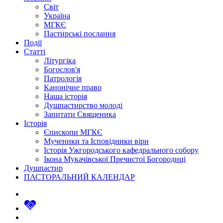
Світ
Україна
МГКЄ
Пастирські послання
Події
Статті
Літургіка
Богослов'я
Патрологія
Канонічне право
Наша історія
Душпастирство молоді
Запитати Священика
Історія
Єпископи МГКЄ
Мученики та Ісповідники віри
Історія Ужгородського кафедрального собору
Ікона Мукачівської Пречистої Богородиці
Душпастир
ПАСТОРАЛЬНИЙ КАЛЕНДАР