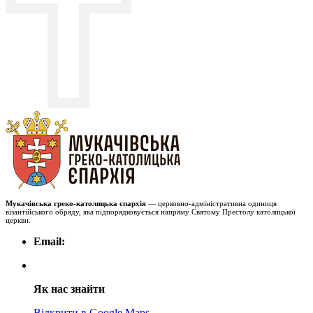
Мукачівська греко-католицька єпархія
— церковно-адміністративна одиниця
візантійського обряду, яка підпорядковується напряму Святому Престолу католицької
церкви.
Email:
Як нас знайти
Відкрити в Google Maps