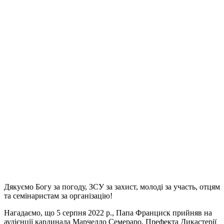
Дякуємо Богу за погоду, ЗСУ за захист, молоді за участь, отцям
та семінаристам за організацію!
Нагадаємо, що 5 серпня 2022 р., Папа Франциск прийняв на
аудієнції кардинала Марчелло Семераро, Префекта Дикастерії