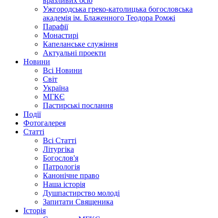
вразливих осіб
Ужгородська греко-католицька богословська
академія ім. Блаженного Теодора Ромжі
Парафії
Монастирі
Капеланське служіння
Актуальні проекти
Новини
Всі Новини
Світ
Україна
МГКЄ
Пастирські послання
Події
Фотогалерея
Статті
Всі Статті
Літургіка
Богослов'я
Патрологія
Канонічне право
Наша історія
Душпастирство молоді
Запитати Священика
Історія