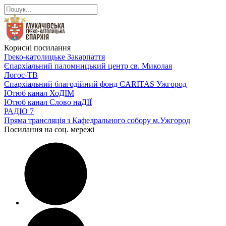
Корисні посилання
Греко-католицьке Закарпаття
Єпархіальний паломницький центр св. Миколая
Логос-ТВ
Єпархіальний благодійний фонд CARITAS Ужгород
Ютюб канал ХоДІМ
Ютюб канал Слово наДІЇ
РАДІО 7
Пряма трансляція з Кафедрального собору м.Ужгород
Посилання на соц. мережі