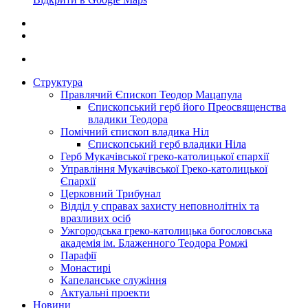
Структура
Правлячий Єпископ Теодор Мацапула
Єпископський герб його Преосвященства
владики Теодора
Помічний єпископ владика Ніл
Єпископський герб владики Ніла
Герб Мукачівської греко-католицької єпархії
Управління Мукачівської Греко-католицької
Єпархії
Церковний Трибунал
Відділ у справах захисту неповнолітніх та
вразливих осіб
Ужгородська греко-католицька богословська
академія ім. Блаженного Теодора Ромжі
Парафії
Монастирі
Капеланське служіння
Актуальні проекти
Новини