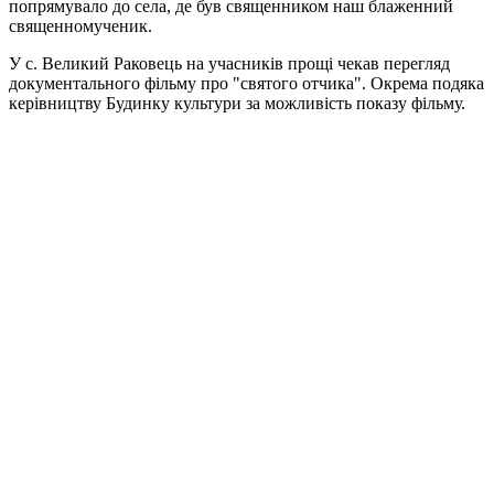
попрямувало до села, де був священником наш блаженний
священномученик.
У с. Великий Раковець на учасників прощі чекав перегляд
документального фільму про "святого отчика". Окрема подяка
керівництву Будинку культури за можливість показу фільму.