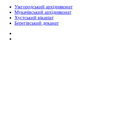
Ужгородський архідияконат
Мукачівський архідияконат
Хустський вікаріат
Берегівський деканат