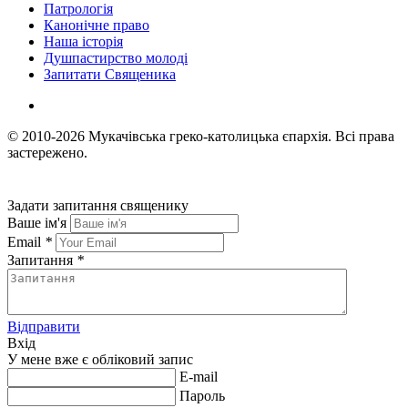
Патрологія
Канонічне право
Наша історія
Душпастирство молоді
Запитати Священика
© 2010-2026
Мукачівська греко-католицька єпархія.
Всі права
застережено.
Задати запитання священику
Ваше ім'я
Email
*
Запитання
*
Відправити
Вхід
У мене вже є обліковий запис
E-mail
Пароль