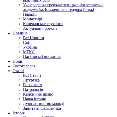
вразливих осіб
Ужгородська греко-католицька богословська
академія ім. Блаженного Теодора Ромжі
Парафії
Монастирі
Капеланське служіння
Актуальні проекти
Новини
Всі Новини
Світ
Україна
МГКЄ
Пастирські послання
Події
Фотогалерея
Статті
Всі Статті
Літургіка
Богослов'я
Патрологія
Канонічне право
Наша історія
Душпастирство молоді
Запитати Священика
Історія