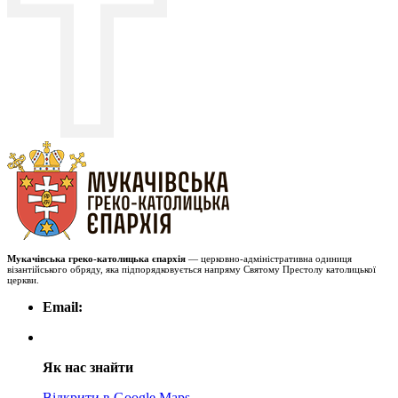
Мукачівська греко-католицька єпархія
— церковно-адміністративна одиниця
візантійського обряду, яка підпорядковується напряму Святому Престолу католицької
церкви.
Email:
Як нас знайти
Відкрити в Google Maps