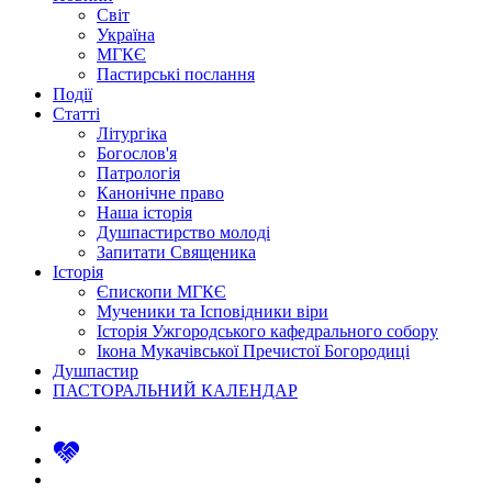
Світ
Україна
МГКЄ
Пастирські послання
Події
Статті
Літургіка
Богослов'я
Патрологія
Канонічне право
Наша історія
Душпастирство молоді
Запитати Священика
Історія
Єпископи МГКЄ
Мученики та Ісповідники віри
Історія Ужгородського кафедрального собору
Ікона Мукачівської Пречистої Богородиці
Душпастир
ПАСТОРАЛЬНИЙ КАЛЕНДАР