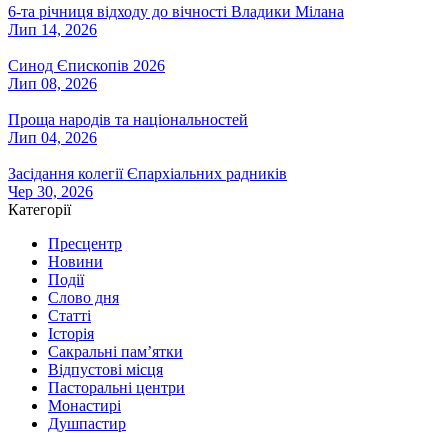
6-та річниця відходу до вічності Владики Мілана
Лип 14, 2026
Синод Єпископів 2026
Лип 08, 2026
Проща народів та національностей
Лип 04, 2026
Засідання колегії Єпархіальних радників
Чер 30, 2026
Категорії
Пресцентр
Новини
Події
Слово дня
Статті
Історія
Сакральні пам’ятки
Відпустові місця
Пасторальні центри
Монастирі
Душпастир