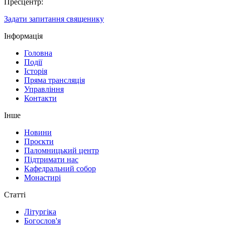
Пресцентр:
Задати запитання священику
Інформація
Головна
Події
Історія
Пряма трансляція
Управління
Контакти
Інше
Новини
Проєкти
Паломницький центр
Підтримати нас
Кафедральний собор
Монастирі
Статті
Літургіка
Богослов'я