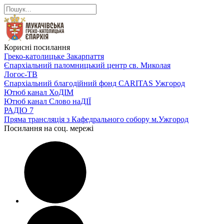
Корисні посилання
Греко-католицьке Закарпаття
Єпархіальний паломницький центр св. Миколая
Логос-ТВ
Єпархіальний благодійний фонд CARITAS Ужгород
Ютюб канал ХоДІМ
Ютюб канал Слово наДІЇ
РАДІО 7
Пряма трансляція з Кафедрального собору м.Ужгород
Посилання на соц. мережі