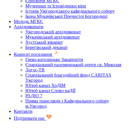
Єпископи МГКЄ
Мученики та Ісповідники віри
Історія Ужгородського кафедрального собору
Ікона Мукачівської Пречистої Богородиці
Молодь МГКЄ
Архідияконати
Ужгородський архідияконат
Мукачівський архідияконат
Хустський вікаріат
Берегівський деканат
Корисні посилання
Греко-католицьке Закарпаття
Єпархіальний паломницький центр св. Миколая
Логос-ТВ
Єпархіальний благодійний фонд CARITAS
Ужгород
Ютюб канал ХоДІМ
Ютюб канал Слово наДІЇ
РАДІО 7
Пряма трансляція з Кафедрального собору
м.Ужгород
Контакти
Підтримати нас