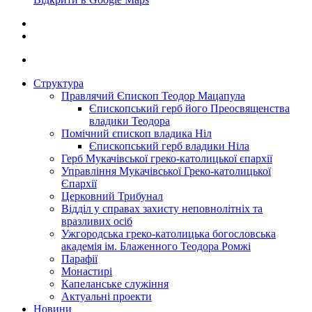
Структура
Правлячий Єпископ Теодор Мацапула
Єпископський герб його Преосвященства
владики Теодора
Помічний єпископ владика Ніл
Єпископський герб владики Ніла
Герб Мукачівської греко-католицької єпархії
Управління Мукачівської Греко-католицької
Єпархії
Церковний Трибунал
Відділ у справах захисту неповнолітніх та
вразливих осіб
Ужгородська греко-католицька богословська
академія ім. Блаженного Теодора Ромжі
Парафії
Монастирі
Капеланське служіння
Актуальні проекти
Новини