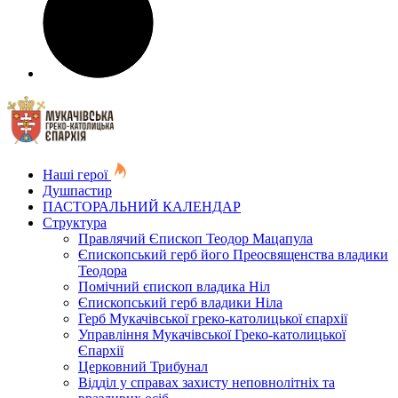
Наші герої
Душпастир
ПАСТОРАЛЬНИЙ КАЛЕНДАР
Структура
Правлячий Єпископ Теодор Мацапула
Єпископський герб його Преосвященства владики
Теодора
Помічний єпископ владика Ніл
Єпископський герб владики Ніла
Герб Мукачівської греко-католицької єпархії
Управління Мукачівської Греко-католицької
Єпархії
Церковний Трибунал
Відділ у справах захисту неповнолітніх та