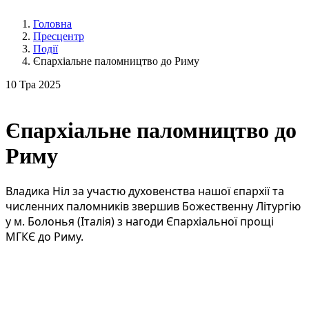
Головна
Пресцентр
Події
Єпархіальне паломництво до Риму
10
Тра 2025
Єпархіальне паломництво до
Риму
Владика Ніл за участю духовенства нашої єпархії та
численних паломників звершив Божественну Літургію
у м. Болонья (Італія) з нагоди Єпархіальної прощі
МГКЄ до Риму.