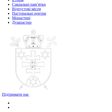
Сакральні пам’ятки
Відпустові місця
Пасторальні центри
Монастирі
Душпастир
Підтримати нас