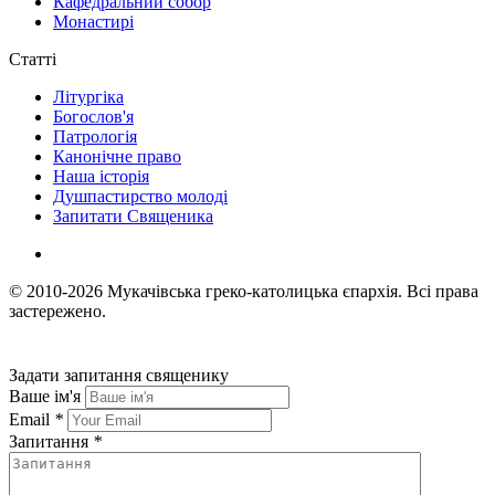
Кафедральний собор
Монастирі
Статті
Літургіка
Богослов'я
Патрологія
Канонічне право
Наша історія
Душпастирство молоді
Запитати Священика
© 2010-2026
Мукачівська греко-католицька єпархія.
Всі права
застережено.
Задати запитання священику
Ваше ім'я
Email
*
Запитання
*