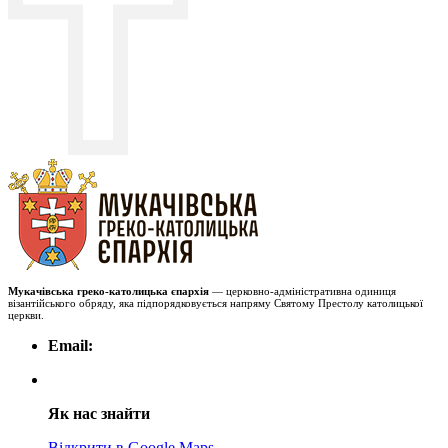
Мукачівська греко-католицька єпархія
— церковно-адміністративна одиниця
візантійського обряду, яка підпорядковується напряму Святому Престолу католицької
церкви.
Email:
Як нас знайти
Відкрити в Google Maps