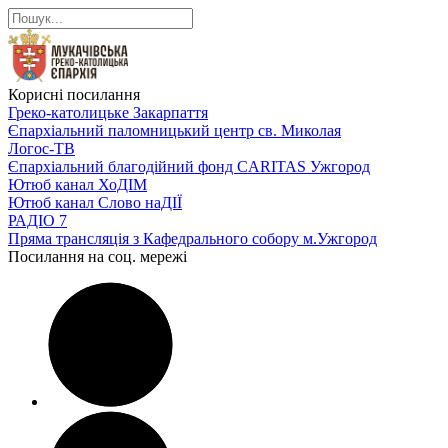
Корисні посилання
Греко-католицьке Закарпаття
Єпархіальний паломницький центр св. Миколая
Логос-ТВ
Єпархіальний благодійний фонд CARITAS Ужгород
Ютюб канал ХоДІМ
Ютюб канал Слово наДІЇ
РАДІО 7
Пряма трансляція з Кафедрального собору м.Ужгород
Посилання на соц. мережі