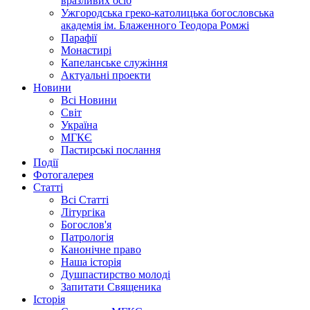
вразливих осіб
Ужгородська греко-католицька богословська
академія ім. Блаженного Теодора Ромжі
Парафії
Монастирі
Капеланське служіння
Актуальні проекти
Новини
Всі Новини
Світ
Україна
МГКЄ
Пастирські послання
Події
Фотогалерея
Статті
Всі Статті
Літургіка
Богослов'я
Патрологія
Канонічне право
Наша історія
Душпастирство молоді
Запитати Священика
Історія