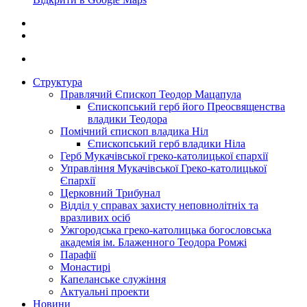
Структура
Правлячий Єпископ Теодор Мацапула
Єпископський герб його Преосвященства
владики Теодора
Помічний єпископ владика Ніл
Єпископський герб владики Ніла
Герб Мукачівської греко-католицької єпархії
Управління Мукачівської Греко-католицької
Єпархії
Церковний Трибунал
Відділ у справах захисту неповнолітніх та
вразливих осіб
Ужгородська греко-католицька богословська
академія ім. Блаженного Теодора Ромжі
Парафії
Монастирі
Капеланське служіння
Актуальні проекти
Новини