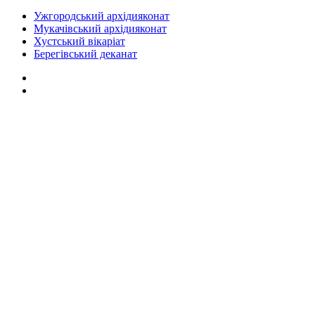
Ужгородський архідияконат
Мукачівський архідияконат
Хустський вікаріат
Берегівський деканат