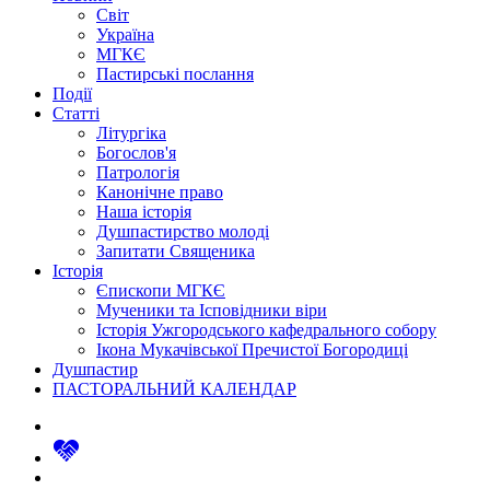
Світ
Україна
МГКЄ
Пастирські послання
Події
Статті
Літургіка
Богослов'я
Патрологія
Канонічне право
Наша історія
Душпастирство молоді
Запитати Священика
Історія
Єпископи МГКЄ
Мученики та Ісповідники віри
Історія Ужгородського кафедрального собору
Ікона Мукачівської Пречистої Богородиці
Душпастир
ПАСТОРАЛЬНИЙ КАЛЕНДАР