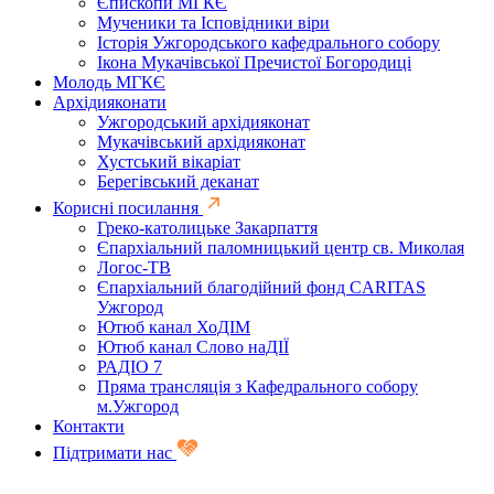
Єпископи МГКЄ
Мученики та Ісповідники віри
Історія Ужгородського кафедрального собору
Ікона Мукачівської Пречистої Богородиці
Молодь МГКЄ
Архідияконати
Ужгородський архідияконат
Мукачівський архідияконат
Хустський вікаріат
Берегівський деканат
Корисні посилання
Греко-католицьке Закарпаття
Єпархіальний паломницький центр св. Миколая
Логос-ТВ
Єпархіальний благодійний фонд CARITAS
Ужгород
Ютюб канал ХоДІМ
Ютюб канал Слово наДІЇ
РАДІО 7
Пряма трансляція з Кафедрального собору
м.Ужгород
Контакти
Підтримати нас