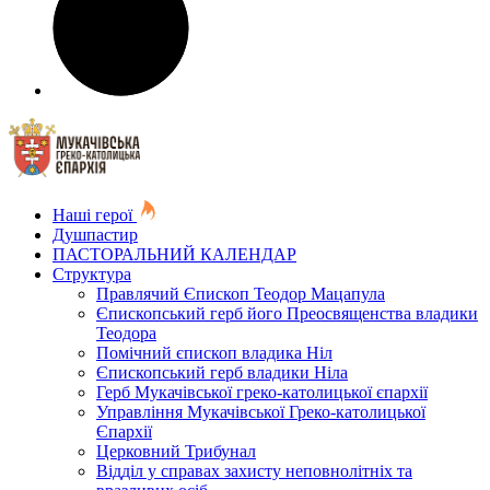
Наші герої
Душпастир
ПАСТОРАЛЬНИЙ КАЛЕНДАР
Структура
Правлячий Єпископ Теодор Мацапула
Єпископський герб його Преосвященства владики
Теодора
Помічний єпископ владика Ніл
Єпископський герб владики Ніла
Герб Мукачівської греко-католицької єпархії
Управління Мукачівської Греко-католицької
Єпархії
Церковний Трибунал
Відділ у справах захисту неповнолітніх та