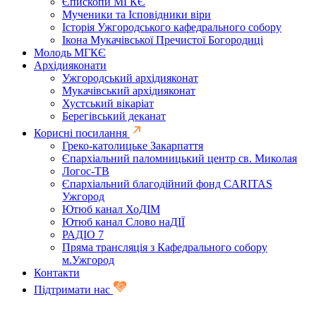
Єпископи МГКЄ
Мученики та Ісповідники віри
Історія Ужгородського кафедрального собору
Ікона Мукачівської Пречистої Богородиці
Молодь МГКЄ
Архідияконати
Ужгородський архідияконат
Мукачівський архідияконат
Хустський вікаріат
Берегівський деканат
Корисні посилання
Греко-католицьке Закарпаття
Єпархіальний паломницький центр св. Миколая
Логос-ТВ
Єпархіальний благодійний фонд CARITAS
Ужгород
Ютюб канал ХоДІМ
Ютюб канал Слово наДІЇ
РАДІО 7
Пряма трансляція з Кафедрального собору
м.Ужгород
Контакти
Підтримати нас