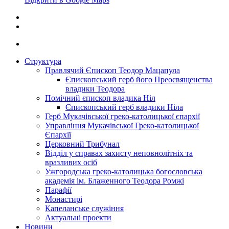
Структура
Правлячий Єпископ Теодор Мацапула
Єпископський герб його Преосвященства
владики Теодора
Помічний єпископ владика Ніл
Єпископський герб владики Ніла
Герб Мукачівської греко-католицької єпархії
Управління Мукачівської Греко-католицької
Єпархії
Церковний Трибунал
Відділ у справах захисту неповнолітніх та
вразливих осіб
Ужгородська греко-католицька богословська
академія ім. Блаженного Теодора Ромжі
Парафії
Монастирі
Капеланське служіння
Актуальні проекти
Новини