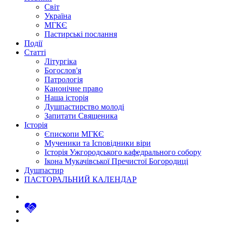
Світ
Україна
МГКЄ
Пастирські послання
Події
Статті
Літургіка
Богослов'я
Патрологія
Канонічне право
Наша історія
Душпастирство молоді
Запитати Священика
Історія
Єпископи МГКЄ
Мученики та Ісповідники віри
Історія Ужгородського кафедрального собору
Ікона Мукачівської Пречистої Богородиці
Душпастир
ПАСТОРАЛЬНИЙ КАЛЕНДАР