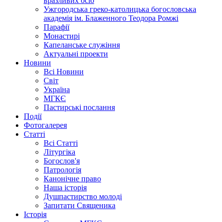
вразливих осіб
Ужгородська греко-католицька богословська
академія ім. Блаженного Теодора Ромжі
Парафії
Монастирі
Капеланське служіння
Актуальні проекти
Новини
Всі Новини
Світ
Україна
МГКЄ
Пастирські послання
Події
Фотогалерея
Статті
Всі Статті
Літургіка
Богослов'я
Патрологія
Канонічне право
Наша історія
Душпастирство молоді
Запитати Священика
Історія