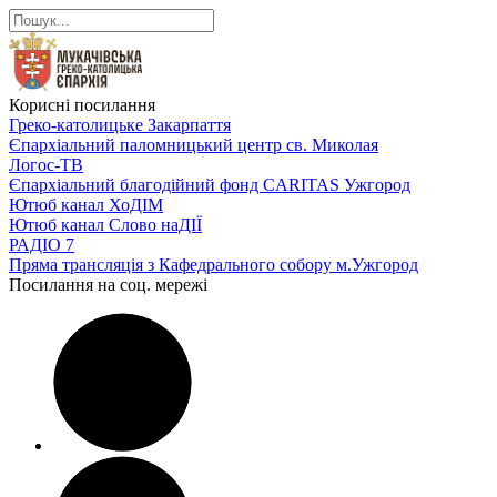
Корисні посилання
Греко-католицьке Закарпаття
Єпархіальний паломницький центр св. Миколая
Логос-ТВ
Єпархіальний благодійний фонд CARITAS Ужгород
Ютюб канал ХоДІМ
Ютюб канал Слово наДІЇ
РАДІО 7
Пряма трансляція з Кафедрального собору м.Ужгород
Посилання на соц. мережі