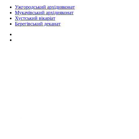
Ужгородський архідияконат
Мукачівський архідияконат
Хустський вікаріат
Берегівський деканат