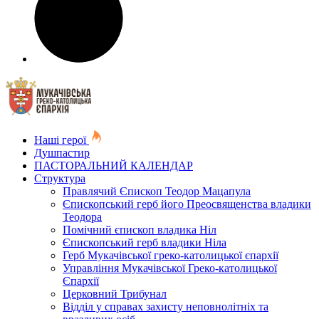
Наші герої
Душпастир
ПАСТОРАЛЬНИЙ КАЛЕНДАР
Структура
Правлячий Єпископ Теодор Мацапула
Єпископський герб його Преосвященства владики
Теодора
Помічний єпископ владика Ніл
Єпископський герб владики Ніла
Герб Мукачівської греко-католицької єпархії
Управління Мукачівської Греко-католицької
Єпархії
Церковний Трибунал
Відділ у справах захисту неповнолітніх та