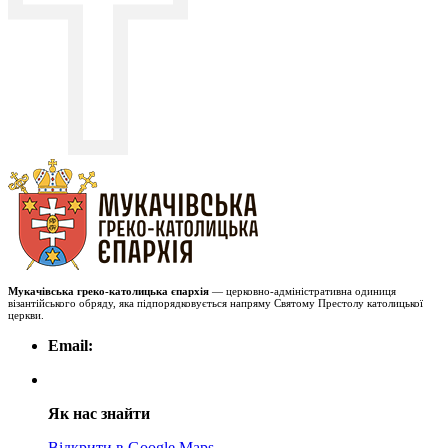
Мукачівська греко-католицька єпархія
— церковно-адміністративна одиниця
візантійського обряду, яка підпорядковується напряму Святому Престолу католицької
церкви.
Email:
Як нас знайти
Відкрити в Google Maps