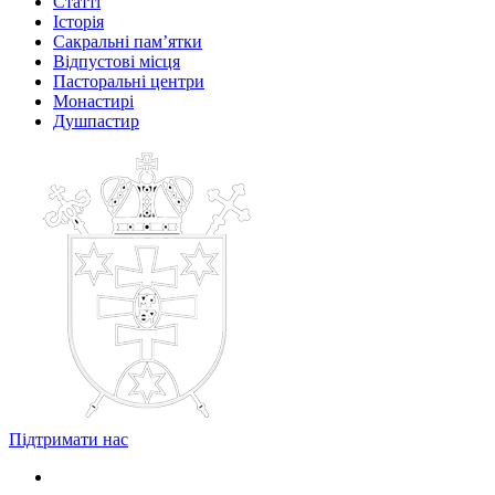
Статті
Історія
Сакральні пам’ятки
Відпустові місця
Пасторальні центри
Монастирі
Душпастир
Підтримати нас