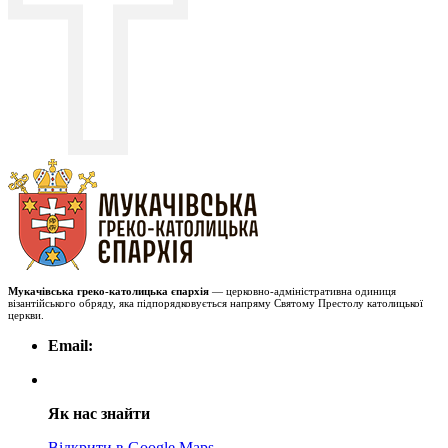
Мукачівська греко-католицька єпархія
— церковно-адміністративна одиниця
візантійського обряду, яка підпорядковується напряму Святому Престолу католицької
церкви.
Email:
Як нас знайти
Відкрити в Google Maps