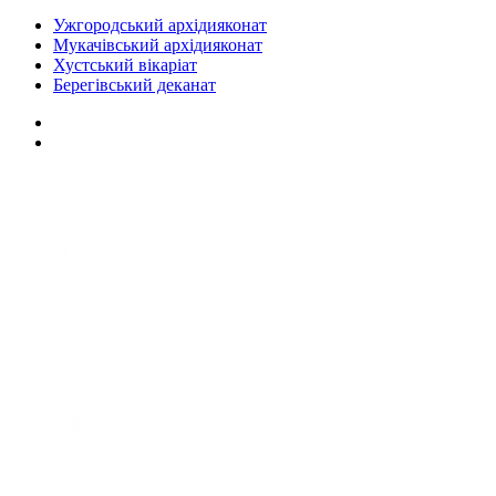
Ужгородський архідияконат
Мукачівський архідияконат
Хустський вікаріат
Берегівський деканат