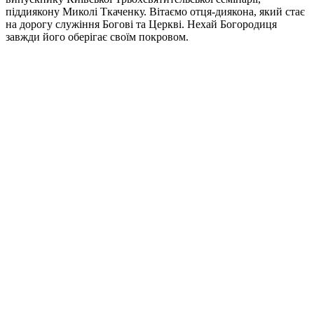
піддиякону Миколі Ткаченку. Вітаємо отця-диякона, який стає
на дорогу служіння Богові та Церкві. Нехай Богородиця
завжди його оберігає своїм покровом.