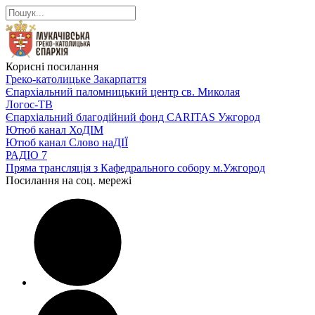
Корисні посилання
Греко-католицьке Закарпаття
Єпархіальний паломницький центр св. Миколая
Логос-ТВ
Єпархіальний благодійний фонд CARITAS Ужгород
Ютюб канал ХоДІМ
Ютюб канал Слово наДІЇ
РАДІО 7
Пряма трансляція з Кафедрального собору м.Ужгород
Посилання на соц. мережі