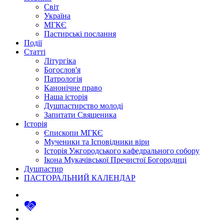
Світ
Україна
МГКЄ
Пастирські послання
Події
Статті
Літургіка
Богослов'я
Патрологія
Канонічне право
Наша історія
Душпастирство молоді
Запитати Священика
Історія
Єпископи МГКЄ
Мученики та Ісповідники віри
Історія Ужгородського кафедрального собору
Ікона Мукачівської Пречистої Богородиці
Душпастир
ПАСТОРАЛЬНИЙ КАЛЕНДАР