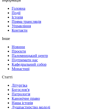
Інформація
Головна
Події
Історія
Пряма трансляція
Управління
Контакти
Інше
Новини
Проєкти
Паломницький центр
Підтримати нас
Кафедральний собор
Монастирі
Статті
Літургіка
Богослов'я
Патрологія
Канонічне право
Наша історія
Душпастирство молоді