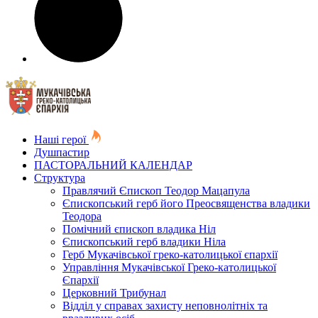
Наші герої
Душпастир
ПАСТОРАЛЬНИЙ КАЛЕНДАР
Структура
Правлячий Єпископ Теодор Мацапула
Єпископський герб його Преосвященства владики
Теодора
Помічний єпископ владика Ніл
Єпископський герб владики Ніла
Герб Мукачівської греко-католицької єпархії
Управління Мукачівської Греко-католицької
Єпархії
Церковний Трибунал
Відділ у справах захисту неповнолітніх та