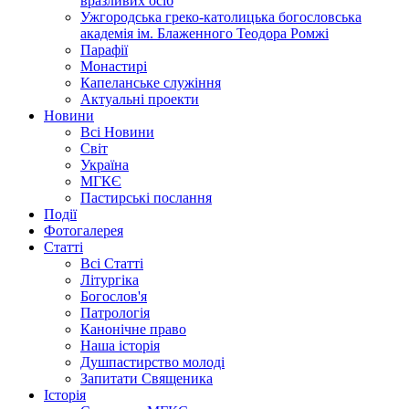
вразливих осіб
Ужгородська греко-католицька богословська
академія ім. Блаженного Теодора Ромжі
Парафії
Монастирі
Капеланське служіння
Актуальні проекти
Новини
Всі Новини
Світ
Україна
МГКЄ
Пастирські послання
Події
Фотогалерея
Статті
Всі Статті
Літургіка
Богослов'я
Патрологія
Канонічне право
Наша історія
Душпастирство молоді
Запитати Священика
Історія