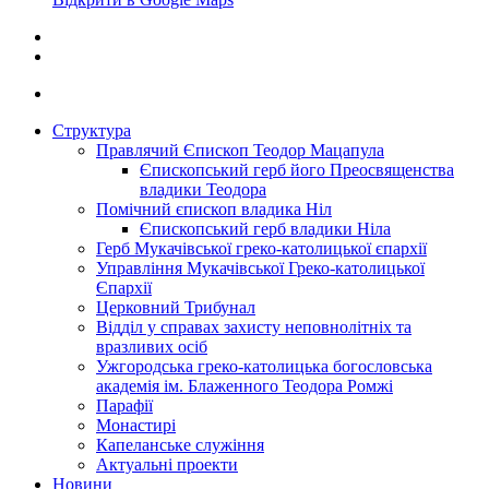
Структура
Правлячий Єпископ Теодор Мацапула
Єпископський герб його Преосвященства
владики Теодора
Помічний єпископ владика Ніл
Єпископський герб владики Ніла
Герб Мукачівської греко-католицької єпархії
Управління Мукачівської Греко-католицької
Єпархії
Церковний Трибунал
Відділ у справах захисту неповнолітніх та
вразливих осіб
Ужгородська греко-католицька богословська
академія ім. Блаженного Теодора Ромжі
Парафії
Монастирі
Капеланське служіння
Актуальні проекти
Новини