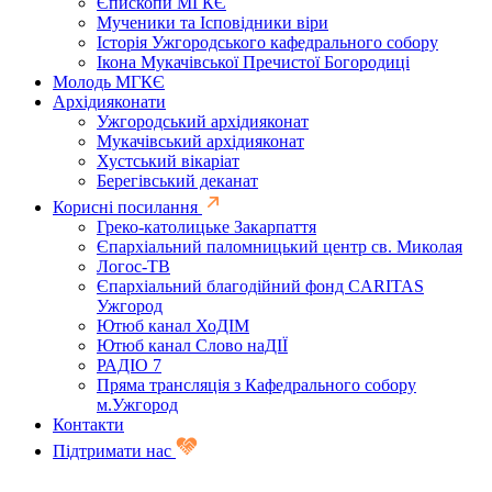
Єпископи МГКЄ
Мученики та Ісповідники віри
Історія Ужгородського кафедрального собору
Ікона Мукачівської Пречистої Богородиці
Молодь МГКЄ
Архідияконати
Ужгородський архідияконат
Мукачівський архідияконат
Хустський вікаріат
Берегівський деканат
Корисні посилання
Греко-католицьке Закарпаття
Єпархіальний паломницький центр св. Миколая
Логос-ТВ
Єпархіальний благодійний фонд CARITAS
Ужгород
Ютюб канал ХоДІМ
Ютюб канал Слово наДІЇ
РАДІО 7
Пряма трансляція з Кафедрального собору
м.Ужгород
Контакти
Підтримати нас