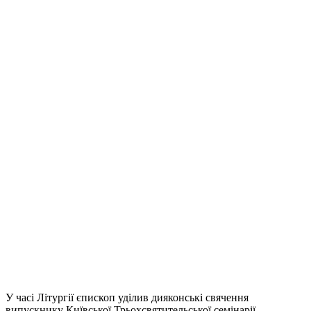
У часі Літургії єпископ уділив дияконські свячення
випускнику Київської Трьохсвятительської семінарії,