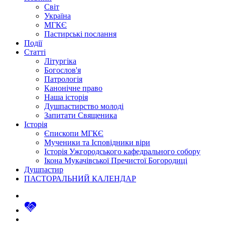
Світ
Україна
МГКЄ
Пастирські послання
Події
Статті
Літургіка
Богослов'я
Патрологія
Канонічне право
Наша історія
Душпастирство молоді
Запитати Священика
Історія
Єпископи МГКЄ
Мученики та Ісповідники віри
Історія Ужгородського кафедрального собору
Ікона Мукачівської Пречистої Богородиці
Душпастир
ПАСТОРАЛЬНИЙ КАЛЕНДАР