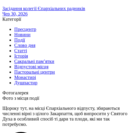
Засідання колегії Єпархіальних радників
Чер 30, 2026
Категорії
Пресцентр
Новини
Події
Слово дня
Статті
Історія
Сакральні пам’ятки
Відпустові місця
Пасторальні центри
Монастирі
Душпастир
Фотогалерея
Фото з місця події
Щороку тут, на місці Єпархіального відпусту, збираються
численні вірні з цілого Закарпаття, щоб випросити у Святого
Духа в особливий спосіб ті дари та плоди, які ми так
потребуємо.