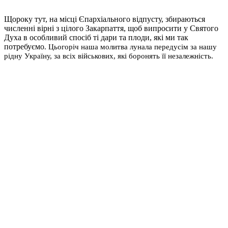
Щороку тут, на місці Єпархіального відпусту, збираються
численні вірні з цілого Закарпаття, щоб випросити у Святого
Духа в особливий спосіб ті дари та плоди, які ми так
потребуємо
. Цьогоріч наша молитва лунала передусім за нашу
рідну Україну, за всіх військових, які боронять її незалежність.