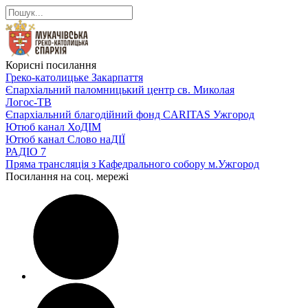
Корисні посилання
Греко-католицьке Закарпаття
Єпархіальний паломницький центр св. Миколая
Логос-ТВ
Єпархіальний благодійний фонд CARITAS Ужгород
Ютюб канал ХоДІМ
Ютюб канал Слово наДІЇ
РАДІО 7
Пряма трансляція з Кафедрального собору м.Ужгород
Посилання на соц. мережі