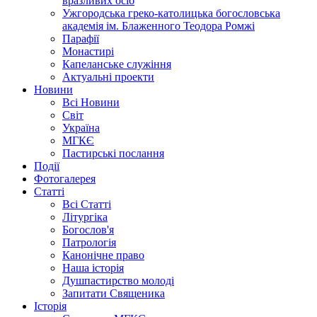
вразливих осіб
Ужгородська греко-католицька богословська
академія ім. Блаженного Теодора Ромжі
Парафії
Монастирі
Капеланське служіння
Актуальні проекти
Новини
Всі Новини
Світ
Україна
МГКЄ
Пастирські послання
Події
Фотогалерея
Статті
Всі Статті
Літургіка
Богослов'я
Патрологія
Канонічне право
Наша історія
Душпастирство молоді
Запитати Священика
Історія