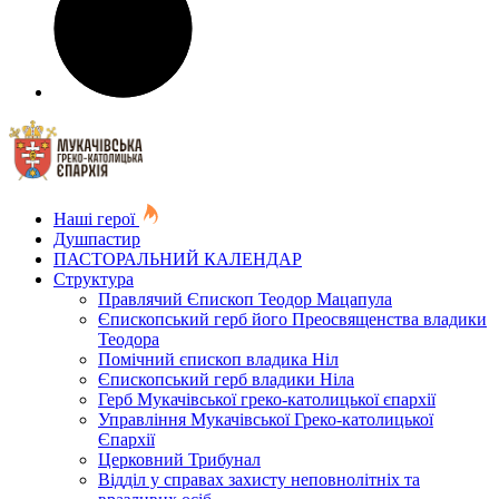
Наші герої
Душпастир
ПАСТОРАЛЬНИЙ КАЛЕНДАР
Структура
Правлячий Єпископ Теодор Мацапула
Єпископський герб його Преосвященства владики
Теодора
Помічний єпископ владика Ніл
Єпископський герб владики Ніла
Герб Мукачівської греко-католицької єпархії
Управління Мукачівської Греко-католицької
Єпархії
Церковний Трибунал
Відділ у справах захисту неповнолітніх та