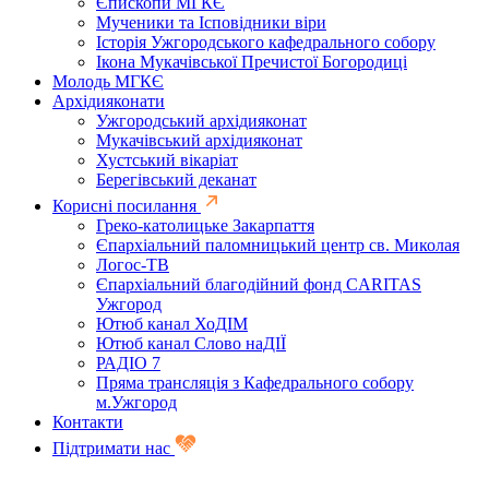
Єпископи МГКЄ
Мученики та Ісповідники віри
Історія Ужгородського кафедрального собору
Ікона Мукачівської Пречистої Богородиці
Молодь МГКЄ
Архідияконати
Ужгородський архідияконат
Мукачівський архідияконат
Хустський вікаріат
Берегівський деканат
Корисні посилання
Греко-католицьке Закарпаття
Єпархіальний паломницький центр св. Миколая
Логос-ТВ
Єпархіальний благодійний фонд CARITAS
Ужгород
Ютюб канал ХоДІМ
Ютюб канал Слово наДІЇ
РАДІО 7
Пряма трансляція з Кафедрального собору
м.Ужгород
Контакти
Підтримати нас