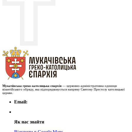
Мукачівська греко-католицька єпархія
— церковно-адміністративна одиниця
візантійського обряду, яка підпорядковується напряму Святому Престолу католицької
церкви.
Email:
Як нас знайти
Відкрити в Google Maps