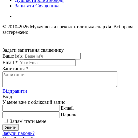
Душпастирство молоді
Запитати Священика
© 2010-2026
Мукачівська греко-католицька єпархія.
Всі права
застережено.
Задати запитання священику
Ваше ім'я
Email
*
Запитання
*
Відправити
Вхід
У мене вже є обліковий запис
E-mail
Пароль
Запам'ятати мене
Увійти
Забули пароль?