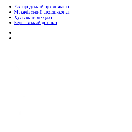
Ужгородський архідияконат
Мукачівський архідияконат
Хустський вікаріат
Берегівський деканат