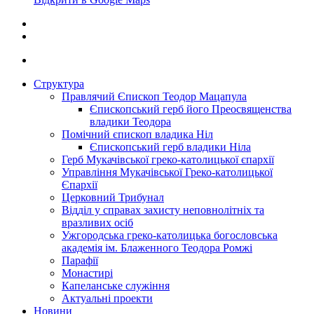
Структура
Правлячий Єпископ Теодор Мацапула
Єпископський герб його Преосвященства
владики Теодора
Помічний єпископ владика Ніл
Єпископський герб владики Ніла
Герб Мукачівської греко-католицької єпархії
Управління Мукачівської Греко-католицької
Єпархії
Церковний Трибунал
Відділ у справах захисту неповнолітніх та
вразливих осіб
Ужгородська греко-католицька богословська
академія ім. Блаженного Теодора Ромжі
Парафії
Монастирі
Капеланське служіння
Актуальні проекти
Новини