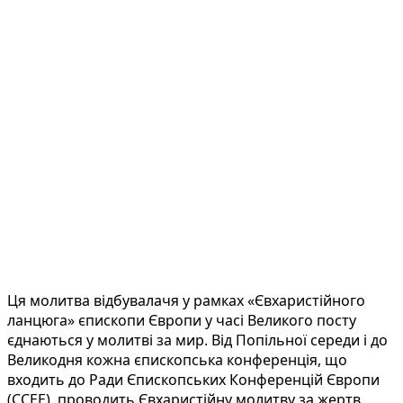
Ця молитва відбувалачя у рамках «Євхаристійного
ланцюга» єпископи Європи у часі Великого посту
єднаються у молитві за мир. Від Попільної середи і до
Великодня кожна єпископська конференція, що
входить до Ради Єпископських Конференцій Європи
(CCEE), проводить Євхаристійну молитву за жертв