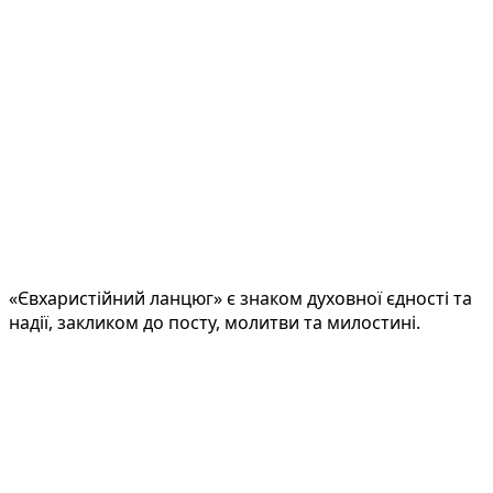
«Євхаристійний ланцюг» є знаком духовної єдності та
надії, закликом до посту, молитви та милостині.