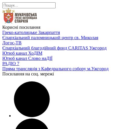
Корисні посилання
Греко-католицьке Закарпаття
Єпархіальний паломницький центр св. Миколая
Логос-ТВ
Єпархіальний благодійний фонд CARITAS Ужгород
Ютюб канал ХоДІМ
Ютюб канал Слово наДІЇ
РАДІО 7
Пряма трансляція з Кафедрального собору м.Ужгород
Посилання на соц. мережі