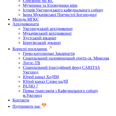
Єпископи МГКЄ
Мученики та Ісповідники віри
Історія Ужгородського кафедрального собору
Ікона Мукачівської Пречистої Богородиці
Молодь МГКЄ
Архідияконати
Ужгородський архідияконат
Мукачівський архідияконат
Хустський вікаріат
Берегівський деканат
Корисні посилання
Греко-католицьке Закарпаття
Єпархіальний паломницький центр св. Миколая
Логос-ТВ
Єпархіальний благодійний фонд CARITAS
Ужгород
Ютюб канал ХоДІМ
Ютюб канал Слово наДІЇ
РАДІО 7
Пряма трансляція з Кафедрального собору
м.Ужгород
Контакти
Підтримати нас