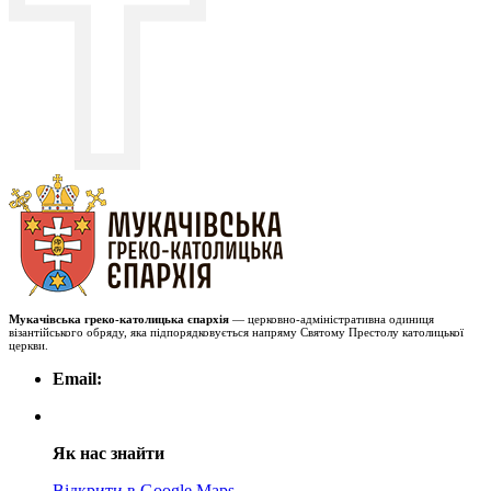
Мукачівська греко-католицька єпархія
— церковно-адміністративна одиниця
візантійського обряду, яка підпорядковується напряму Святому Престолу католицької
церкви.
Email:
Як нас знайти
Відкрити в Google Maps