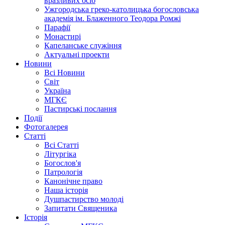
вразливих осіб
Ужгородська греко-католицька богословська
академія ім. Блаженного Теодора Ромжі
Парафії
Монастирі
Капеланське служіння
Актуальні проекти
Новини
Всі Новини
Світ
Україна
МГКЄ
Пастирські послання
Події
Фотогалерея
Статті
Всі Статті
Літургіка
Богослов'я
Патрологія
Канонічне право
Наша історія
Душпастирство молоді
Запитати Священика
Історія