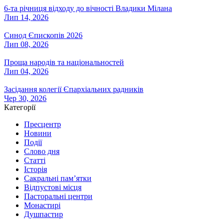
6-та річниця відходу до вічності Владики Мілана
Лип 14, 2026
Синод Єпископів 2026
Лип 08, 2026
Проща народів та національностей
Лип 04, 2026
Засідання колегії Єпархіальних радників
Чер 30, 2026
Категорії
Пресцентр
Новини
Події
Слово дня
Статті
Історія
Сакральні пам’ятки
Відпустові місця
Пасторальні центри
Монастирі
Душпастир