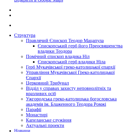
Структура
Правлячий Єпископ Теодор Мацапула
Єпископський герб його Преосвященства
владики Теодора
Помічний єпископ владика Ніл
Єпископський герб владики Ніла
Герб Мукачівської греко-католицької єпархії
Управління Мукачівської Греко-католицької
Єпархії
Церковний Трибунал
Відділ у справах захисту неповнолітніх та
вразливих осіб
Ужгородська греко-католицька богословська
академія ім. Блаженного Теодора Ромжі
Парафії
Монастирі
Капеланське служіння
Актуальні проекти
Новини