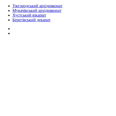
Ужгородський архідияконат
Мукачівський архідияконат
Хустський вікаріат
Берегівський деканат