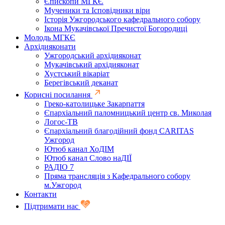
Єпископи МГКЄ
Мученики та Ісповідники віри
Історія Ужгородського кафедрального собору
Ікона Мукачівської Пречистої Богородиці
Молодь МГКЄ
Архідияконати
Ужгородський архідияконат
Мукачівський архідияконат
Хустський вікаріат
Берегівський деканат
Корисні посилання
Греко-католицьке Закарпаття
Єпархіальний паломницький центр св. Миколая
Логос-ТВ
Єпархіальний благодійний фонд CARITAS
Ужгород
Ютюб канал ХоДІМ
Ютюб канал Слово наДІЇ
РАДІО 7
Пряма трансляція з Кафедрального собору
м.Ужгород
Контакти
Підтримати нас