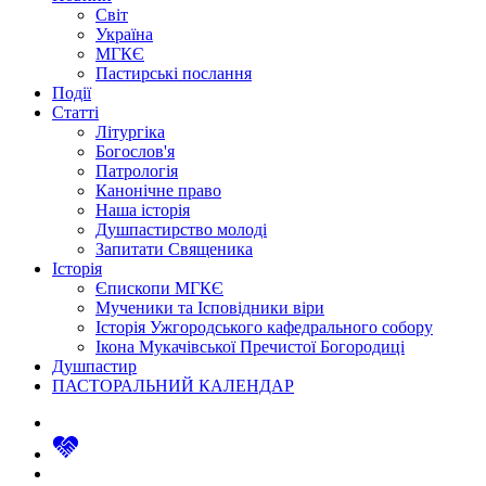
Світ
Україна
МГКЄ
Пастирські послання
Події
Статті
Літургіка
Богослов'я
Патрологія
Канонічне право
Наша історія
Душпастирство молоді
Запитати Священика
Історія
Єпископи МГКЄ
Мученики та Ісповідники віри
Історія Ужгородського кафедрального собору
Ікона Мукачівської Пречистої Богородиці
Душпастир
ПАСТОРАЛЬНИЙ КАЛЕНДАР