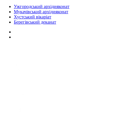
Ужгородський архідияконат
Мукачівський архідияконат
Хустський вікаріат
Берегівський деканат