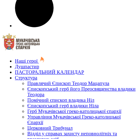
Наші герої
Душпастир
ПАСТОРАЛЬНИЙ КАЛЕНДАР
Структура
Правлячий Єпископ Теодор Мацапула
Єпископський герб його Преосвященства владики
Теодора
Помічний єпископ владика Ніл
Єпископський герб владики Ніла
Герб Мукачівської греко-католицької єпархії
Управління Мукачівської Греко-католицької
Єпархії
Церковний Трибунал
Відділ у справах захисту неповнолітніх та