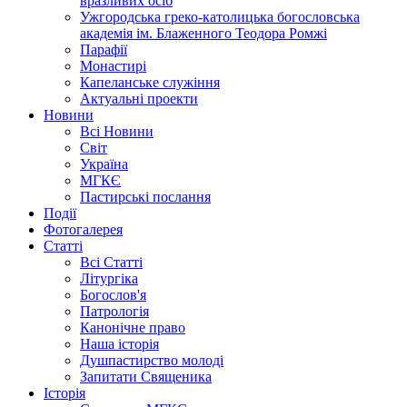
вразливих осіб
Ужгородська греко-католицька богословська
академія ім. Блаженного Теодора Ромжі
Парафії
Монастирі
Капеланське служіння
Актуальні проекти
Новини
Всі Новини
Світ
Україна
МГКЄ
Пастирські послання
Події
Фотогалерея
Статті
Всі Статті
Літургіка
Богослов'я
Патрологія
Канонічне право
Наша історія
Душпастирство молоді
Запитати Священика
Історія