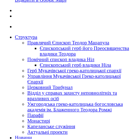
Структура
Правлячий Єпископ Теодор Мацапула
Єпископський герб його Преосвященства
владики Теодора
Помічний єпископ владика Ніл
Єпископський герб владики Ніла
Герб Мукачівської греко-католицької єпархії
Управління Мукачівської Греко-католицької
Єпархії
Церковний Трибунал
Відділ у справах захисту неповнолітніх та
вразливих осіб
Ужгородська греко-католицька богословська
академія ім. Блаженного Теодора Ромжі
Парафії
Монастирі
Капеланське служіння
Актуальні проекти
Новини