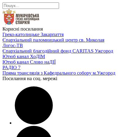
Корисні посилання
Греко-католицьке Закарпаття
Єпархіальний паломницький центр св. Миколая
Логос-ТВ
Єпархіальний благодійний фонд CARITAS Ужгород
Ютюб канал ХоДІМ
Ютюб канал Слово наДІЇ
РАДІО 7
Пряма трансляція з Кафедрального собору м.Ужгород
Посилання на соц. мережі