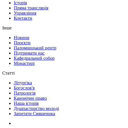
Історія
Пряма трансляція
Управління
Контакти
Інше
Новини
Проєкти
Паломницький центр
Підтримати нас
Кафедральний собор
Монастирі
Статті
Літургіка
Богослов'я
Патрологія
Канонічне право
Наша історія
Душпастирство молоді
Запитати Священика