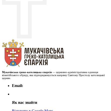
Мукачівська греко-католицька єпархія
— церковно-адміністративна одиниця
візантійського обряду, яка підпорядковується напряму Святому Престолу католицької
церкви.
Email:
Як нас знайти
Відкрити в Google Maps