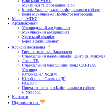
Єпископи МГКЄ
Мученики та Ісповідники віри
Історія Ужгородського кафедрального собору
Ікона Мукачівської Пречистої Богородиці
Молодь МГКЄ
Архідияконати
Ужгородський архідияконат
Мукачівський архідияконат
Хустський вікаріат
Берегівський деканат
Корисні посилання
Греко-католицьке Закарпаття
Єпархіальний паломницький центр св. Миколая
Логос-ТВ
Єпархіальний благодійний фонд CARITAS
Ужгород
Ютюб канал ХоДІМ
Ютюб канал Слово наДІЇ
РАДІО 7
Пряма трансляція з Кафедрального собору
м.Ужгород
Контакти
Підтримати нас