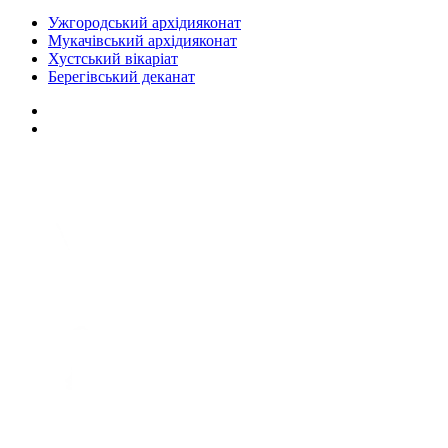
Ужгородський архідияконат
Мукачівський архідияконат
Хустський вікаріат
Берегівський деканат