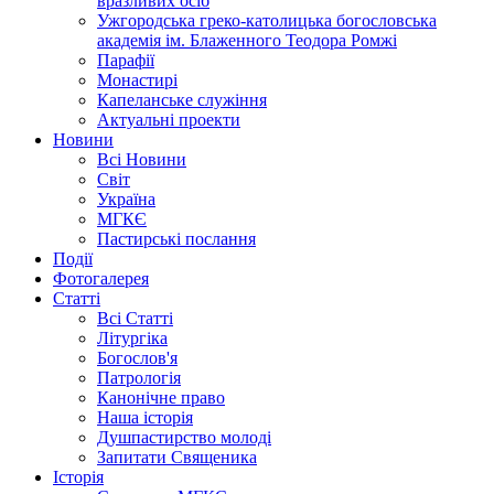
вразливих осіб
Ужгородська греко-католицька богословська
академія ім. Блаженного Теодора Ромжі
Парафії
Монастирі
Капеланське служіння
Актуальні проекти
Новини
Всі Новини
Світ
Україна
МГКЄ
Пастирські послання
Події
Фотогалерея
Статті
Всі Статті
Літургіка
Богослов'я
Патрологія
Канонічне право
Наша історія
Душпастирство молоді
Запитати Священика
Історія