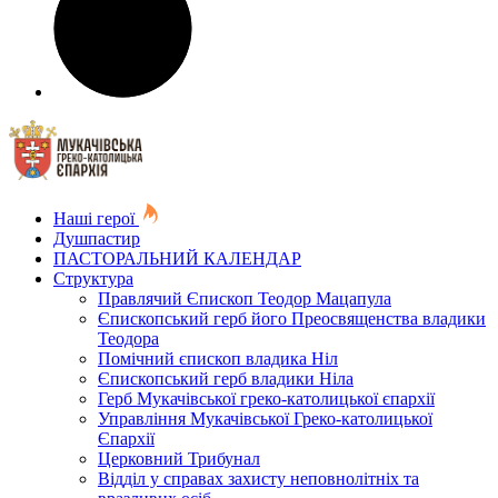
Наші герої
Душпастир
ПАСТОРАЛЬНИЙ КАЛЕНДАР
Структура
Правлячий Єпископ Теодор Мацапула
Єпископський герб його Преосвященства владики
Теодора
Помічний єпископ владика Ніл
Єпископський герб владики Ніла
Герб Мукачівської греко-католицької єпархії
Управління Мукачівської Греко-католицької
Єпархії
Церковний Трибунал
Відділ у справах захисту неповнолітніх та