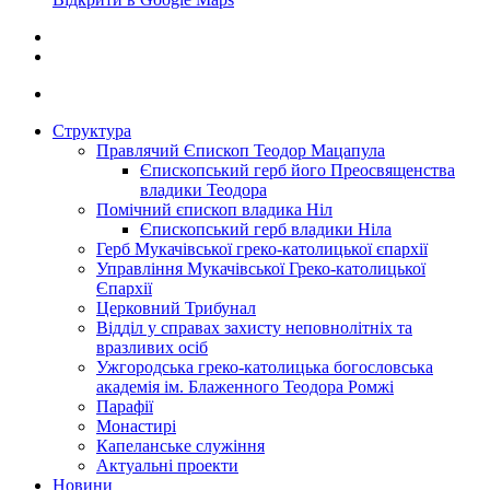
Структура
Правлячий Єпископ Теодор Мацапула
Єпископський герб його Преосвященства
владики Теодора
Помічний єпископ владика Ніл
Єпископський герб владики Ніла
Герб Мукачівської греко-католицької єпархії
Управління Мукачівської Греко-католицької
Єпархії
Церковний Трибунал
Відділ у справах захисту неповнолітніх та
вразливих осіб
Ужгородська греко-католицька богословська
академія ім. Блаженного Теодора Ромжі
Парафії
Монастирі
Капеланське служіння
Актуальні проекти
Новини