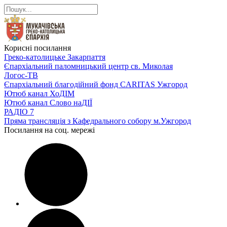
Корисні посилання
Греко-католицьке Закарпаття
Єпархіальний паломницький центр св. Миколая
Логос-ТВ
Єпархіальний благодійний фонд CARITAS Ужгород
Ютюб канал ХоДІМ
Ютюб канал Слово наДІЇ
РАДІО 7
Пряма трансляція з Кафедрального собору м.Ужгород
Посилання на соц. мережі