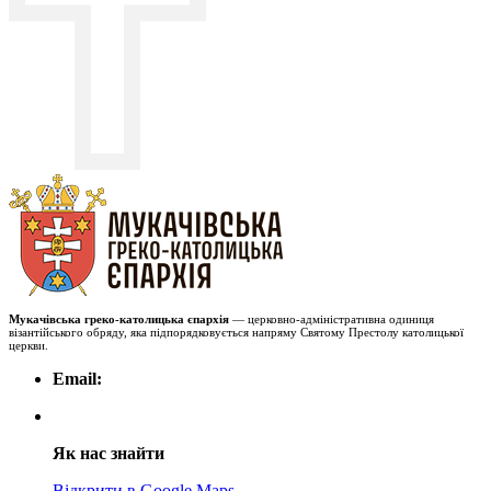
Мукачівська греко-католицька єпархія
— церковно-адміністративна одиниця
візантійського обряду, яка підпорядковується напряму Святому Престолу католицької
церкви.
Email:
Як нас знайти
Відкрити в Google Maps