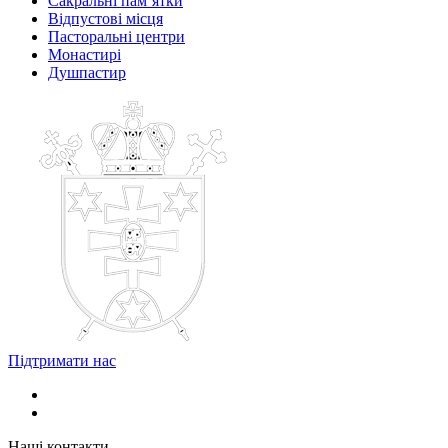
Сакральні пам’ятки
Відпустові місця
Пасторальні центри
Монастирі
Душпастир
Підтримати нас
Наші контакти