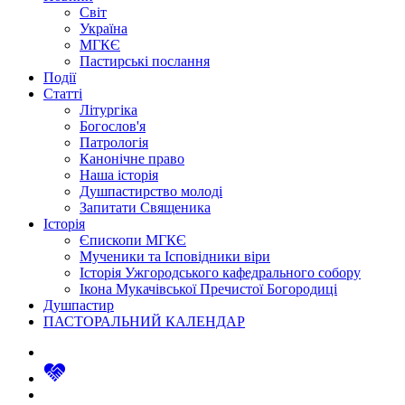
Світ
Україна
МГКЄ
Пастирські послання
Події
Статті
Літургіка
Богослов'я
Патрологія
Канонічне право
Наша історія
Душпастирство молоді
Запитати Священика
Історія
Єпископи МГКЄ
Мученики та Ісповідники віри
Історія Ужгородського кафедрального собору
Ікона Мукачівської Пречистої Богородиці
Душпастир
ПАСТОРАЛЬНИЙ КАЛЕНДАР