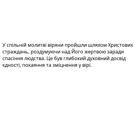
У спільній молитві віряни пройшли шляхом Христових
страждань, роздумуючи над Його жертвою заради
спасіння людства. Це був глибокий духовний досвід
єдності, покаяння та зміцнення у вірі.