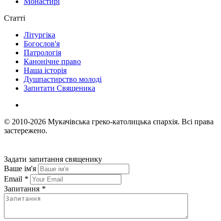
Монастирі
Статті
Літургіка
Богослов'я
Патрологія
Канонічне право
Наша історія
Душпастирство молоді
Запитати Священика
© 2010-2026
Мукачівська греко-католицька єпархія.
Всі права
застережено.
Задати запитання священику
Ваше ім'я
Email
*
Запитання
*