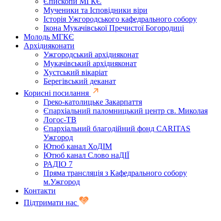
Єпископи МГКЄ
Мученики та Ісповідники віри
Історія Ужгородського кафедрального собору
Ікона Мукачівської Пречистої Богородиці
Молодь МГКЄ
Архідияконати
Ужгородський архідияконат
Мукачівський архідияконат
Хустський вікаріат
Берегівський деканат
Корисні посилання
Греко-католицьке Закарпаття
Єпархіальний паломницький центр св. Миколая
Логос-ТВ
Єпархіальний благодійний фонд CARITAS
Ужгород
Ютюб канал ХоДІМ
Ютюб канал Слово наДІЇ
РАДІО 7
Пряма трансляція з Кафедрального собору
м.Ужгород
Контакти
Підтримати нас