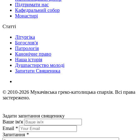
Підтримати нас
Кафедральний собор
Монастирі
Статті
Літургіка
Богослов'я
Патрологія
Канонічне право
Наша історія
Душпастирство молоді
Запитати Священика
© 2010-2026
Мукачівська греко-католицька єпархія.
Всі права
застережено.
Задати запитання священику
Ваше ім'я
Email
*
Запитання
*