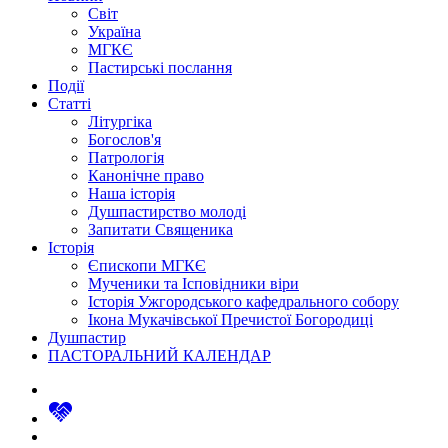
Світ
Україна
МГКЄ
Пастирські послання
Події
Статті
Літургіка
Богослов'я
Патрологія
Канонічне право
Наша історія
Душпастирство молоді
Запитати Священика
Історія
Єпископи МГКЄ
Мученики та Ісповідники віри
Історія Ужгородського кафедрального собору
Ікона Мукачівської Пречистої Богородиці
Душпастир
ПАСТОРАЛЬНИЙ КАЛЕНДАР