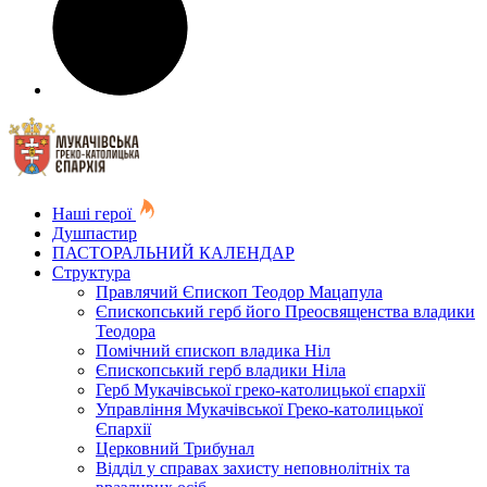
Наші герої
Душпастир
ПАСТОРАЛЬНИЙ КАЛЕНДАР
Структура
Правлячий Єпископ Теодор Мацапула
Єпископський герб його Преосвященства владики
Теодора
Помічний єпископ владика Ніл
Єпископський герб владики Ніла
Герб Мукачівської греко-католицької єпархії
Управління Мукачівської Греко-католицької
Єпархії
Церковний Трибунал
Відділ у справах захисту неповнолітніх та