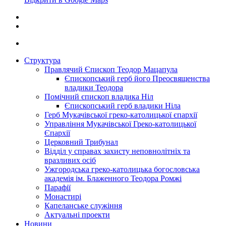
Структура
Правлячий Єпископ Теодор Мацапула
Єпископський герб його Преосвященства
владики Теодора
Помічний єпископ владика Ніл
Єпископський герб владики Ніла
Герб Мукачівської греко-католицької єпархії
Управління Мукачівської Греко-католицької
Єпархії
Церковний Трибунал
Відділ у справах захисту неповнолітніх та
вразливих осіб
Ужгородська греко-католицька богословська
академія ім. Блаженного Теодора Ромжі
Парафії
Монастирі
Капеланське служіння
Актуальні проекти
Новини