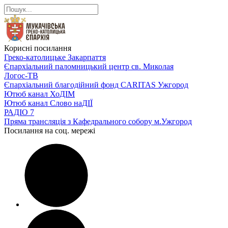
Корисні посилання
Греко-католицьке Закарпаття
Єпархіальний паломницький центр св. Миколая
Логос-ТВ
Єпархіальний благодійний фонд CARITAS Ужгород
Ютюб канал ХоДІМ
Ютюб канал Слово наДІЇ
РАДІО 7
Пряма трансляція з Кафедрального собору м.Ужгород
Посилання на соц. мережі