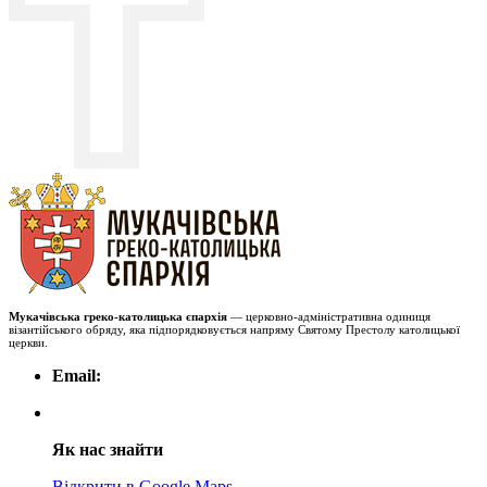
Мукачівська греко-католицька єпархія
— церковно-адміністративна одиниця
візантійського обряду, яка підпорядковується напряму Святому Престолу католицької
церкви.
Email:
Як нас знайти
Відкрити в Google Maps