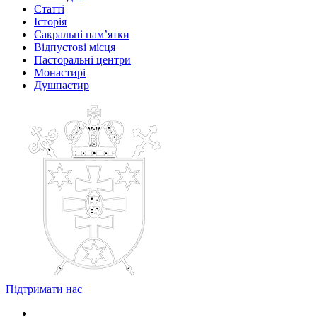
Статті
Історія
Сакральні пам’ятки
Відпустові місця
Пасторальні центри
Монастирі
Душпастир
Підтримати нас