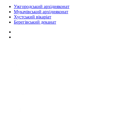
Ужгородський архідияконат
Мукачівський архідияконат
Хустський вікаріат
Берегівський деканат