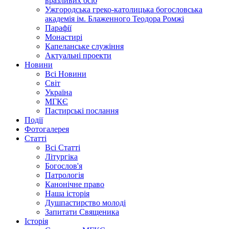
вразливих осіб
Ужгородська греко-католицька богословська
академія ім. Блаженного Теодора Ромжі
Парафії
Монастирі
Капеланське служіння
Актуальні проекти
Новини
Всі Новини
Світ
Україна
МГКЄ
Пастирські послання
Події
Фотогалерея
Статті
Всі Статті
Літургіка
Богослов'я
Патрологія
Канонічне право
Наша історія
Душпастирство молоді
Запитати Священика
Історія