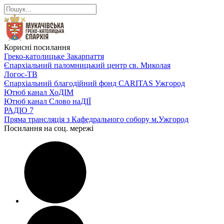
Корисні посилання
Греко-католицьке Закарпаття
Єпархіальний паломницький центр св. Миколая
Логос-ТВ
Єпархіальний благодійний фонд CARITAS Ужгород
Ютюб канал ХоДІМ
Ютюб канал Слово наДІЇ
РАДІО 7
Пряма трансляція з Кафедрального собору м.Ужгород
Посилання на соц. мережі