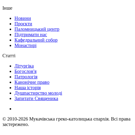
Інше
Новини
Проєкти
Паломницький центр
Підтримати нас
Кафедральний собор
Монастирі
Статті
Літургіка
Богослов'я
Патрологія
Канонічне право
Наша історія
Душпастирство молоді
Запитати Священика
© 2010-2026
Мукачівська греко-католицька єпархія.
Всі права
застережено.