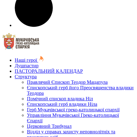
Наші герої
Душпастир
ПАСТОРАЛЬНИЙ КАЛЕНДАР
Структура
Правлячий Єпископ Теодор Мацапула
Єпископський герб його Преосвященства владики
Теодора
Помічний єпископ владика Ніл
Єпископський герб владики Ніла
Герб Мукачівської греко-католицької єпархії
Управління Мукачівської Греко-католицької
Єпархії
Церковний Трибунал
Відділ у справах захисту неповнолітніх та