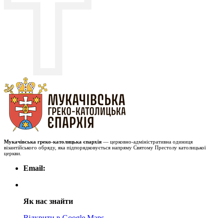
Мукачівська греко-католицька єпархія
— церковно-адміністративна одиниця
візантійського обряду, яка підпорядковується напряму Святому Престолу католицької
церкви.
Email:
Як нас знайти
Відкрити в Google Maps