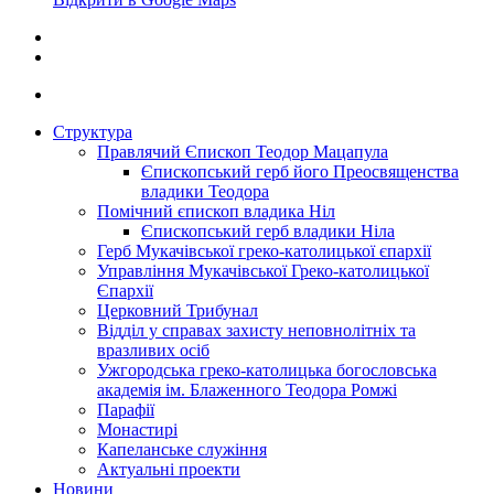
Структура
Правлячий Єпископ Теодор Мацапула
Єпископський герб його Преосвященства
владики Теодора
Помічний єпископ владика Ніл
Єпископський герб владики Ніла
Герб Мукачівської греко-католицької єпархії
Управління Мукачівської Греко-католицької
Єпархії
Церковний Трибунал
Відділ у справах захисту неповнолітніх та
вразливих осіб
Ужгородська греко-католицька богословська
академія ім. Блаженного Теодора Ромжі
Парафії
Монастирі
Капеланське служіння
Актуальні проекти
Новини