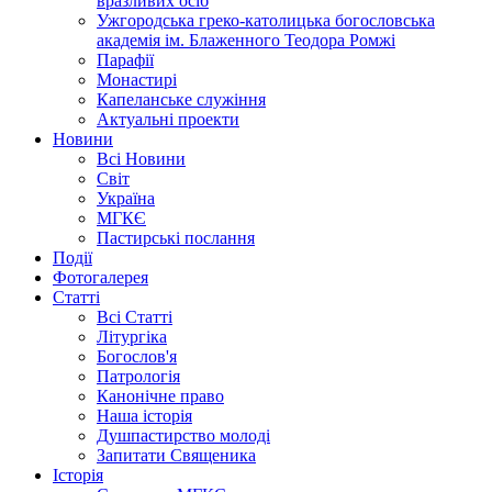
вразливих осіб
Ужгородська греко-католицька богословська
академія ім. Блаженного Теодора Ромжі
Парафії
Монастирі
Капеланське служіння
Актуальні проекти
Новини
Всі Новини
Світ
Україна
МГКЄ
Пастирські послання
Події
Фотогалерея
Статті
Всі Статті
Літургіка
Богослов'я
Патрологія
Канонічне право
Наша історія
Душпастирство молоді
Запитати Священика
Історія