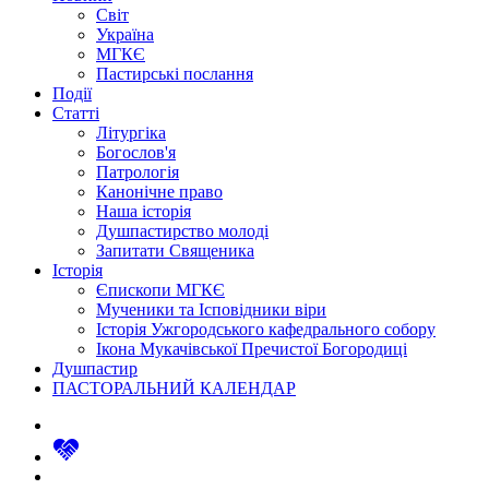
Світ
Україна
МГКЄ
Пастирські послання
Події
Статті
Літургіка
Богослов'я
Патрологія
Канонічне право
Наша історія
Душпастирство молоді
Запитати Священика
Історія
Єпископи МГКЄ
Мученики та Ісповідники віри
Історія Ужгородського кафедрального собору
Ікона Мукачівської Пречистої Богородиці
Душпастир
ПАСТОРАЛЬНИЙ КАЛЕНДАР