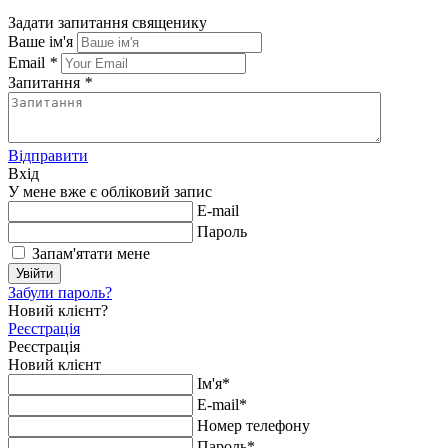
Задати запитання священику
Ваше ім'я
Email
*
Запитання
*
Відправити
Вхід
У мене вже є обліковий запис
E-mail
Пароль
Запам'ятати мене
Увійти
Забули пароль?
Новий клієнт?
Реєстрація
Реєстрація
Новий клієнт
Ім'я*
E-mail*
Номер телефону
Пароль*