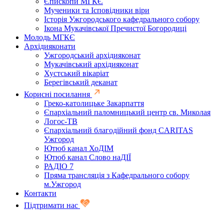
Єпископи МГКЄ
Мученики та Ісповідники віри
Історія Ужгородського кафедрального собору
Ікона Мукачівської Пречистої Богородиці
Молодь МГКЄ
Архідияконати
Ужгородський архідияконат
Мукачівський архідияконат
Хустський вікаріат
Берегівський деканат
Корисні посилання
Греко-католицьке Закарпаття
Єпархіальний паломницький центр св. Миколая
Логос-ТВ
Єпархіальний благодійний фонд CARITAS
Ужгород
Ютюб канал ХоДІМ
Ютюб канал Слово наДІЇ
РАДІО 7
Пряма трансляція з Кафедрального собору
м.Ужгород
Контакти
Підтримати нас