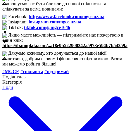
Запрошуємо вас бути ближче до нашої спільноти та
слідкувати за всіма новинами:
Facebook:
https://www.facebook.com/mgce.uz.ua
Instagram:
instagram.com/mgce.uz.ua
TikTok:
tiktok.com/@mgce1646
Якщо маєте можливість — підтримайте нас пожертвою в
один клік:
https://ibanoplata.com/.../18e9b522900242a5978e594b7b54259a
Дякуємо кожному, хто долучається до нашої місії
молитвою, добрим словом і фінансовою підтримкою. Разом
ми можемо робити більше!
#MGCE
#спільнота
#підтримай
Поділитись
Категорія
Події