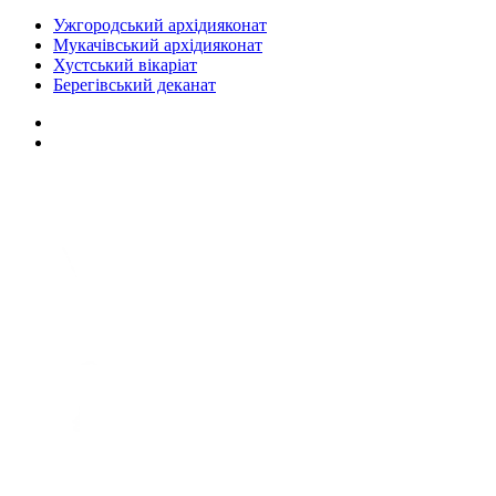
Ужгородський архідияконат
Мукачівський архідияконат
Хустський вікаріат
Берегівський деканат