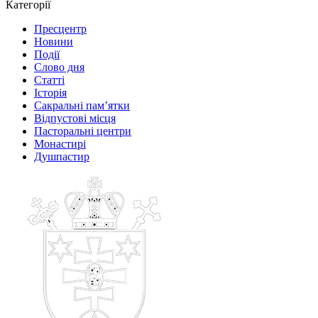
Категорії
Пресцентр
Новини
Події
Слово дня
Статті
Історія
Сакральні пам’ятки
Відпустові місця
Пасторальні центри
Монастирі
Душпастир