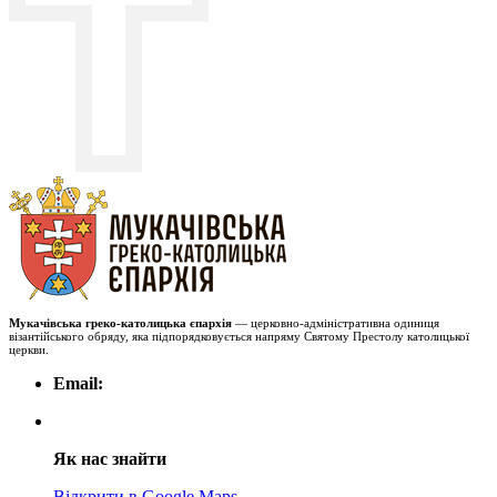
Мукачівська греко-католицька єпархія
— церковно-адміністративна одиниця
візантійського обряду, яка підпорядковується напряму Святому Престолу католицької
церкви.
Email:
Як нас знайти
Відкрити в Google Maps