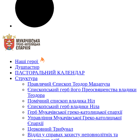
Наші герої
Душпастир
ПАСТОРАЛЬНИЙ КАЛЕНДАР
Структура
Правлячий Єпископ Теодор Мацапула
Єпископський герб його Преосвященства владики
Теодора
Помічний єпископ владика Ніл
Єпископський герб владики Ніла
Герб Мукачівської греко-католицької єпархії
Управління Мукачівської Греко-католицької
Єпархії
Церковний Трибунал
Відділ у справах захисту неповнолітніх та