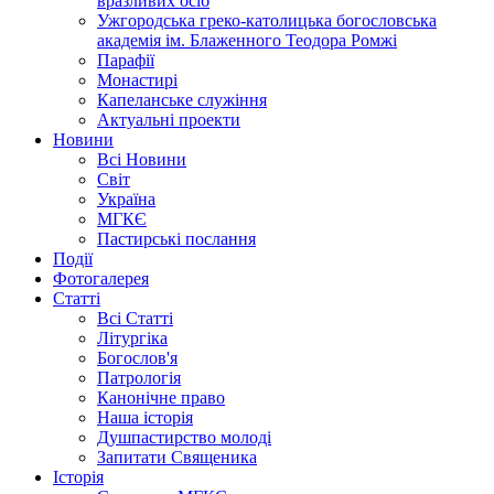
вразливих осіб
Ужгородська греко-католицька богословська
академія ім. Блаженного Теодора Ромжі
Парафії
Монастирі
Капеланське служіння
Актуальні проекти
Новини
Всі Новини
Світ
Україна
МГКЄ
Пастирські послання
Події
Фотогалерея
Статті
Всі Статті
Літургіка
Богослов'я
Патрологія
Канонічне право
Наша історія
Душпастирство молоді
Запитати Священика
Історія