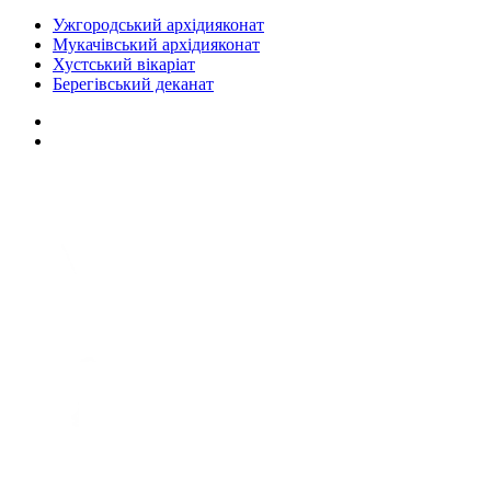
Ужгородський архідияконат
Мукачівський архідияконат
Хустський вікаріат
Берегівський деканат