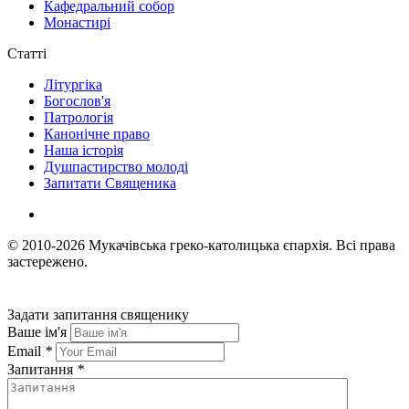
Кафедральний собор
Монастирі
Статті
Літургіка
Богослов'я
Патрологія
Канонічне право
Наша історія
Душпастирство молоді
Запитати Священика
© 2010-2026
Мукачівська греко-католицька єпархія.
Всі права
застережено.
Задати запитання священику
Ваше ім'я
Email
*
Запитання
*