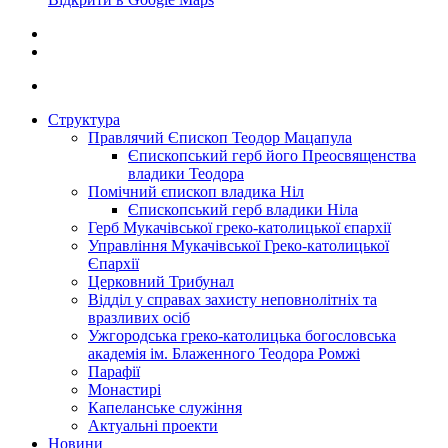
Структура
Правлячий Єпископ Теодор Мацапула
Єпископський герб його Преосвященства
владики Теодора
Помічний єпископ владика Ніл
Єпископський герб владики Ніла
Герб Мукачівської греко-католицької єпархії
Управління Мукачівської Греко-католицької
Єпархії
Церковний Трибунал
Відділ у справах захисту неповнолітніх та
вразливих осіб
Ужгородська греко-католицька богословська
академія ім. Блаженного Теодора Ромжі
Парафії
Монастирі
Капеланське служіння
Актуальні проекти
Новини