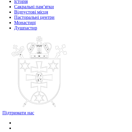
Історія
Сакральні пам’ятки
Відпустові місця
Пасторальні центри
Монастирі
Душпастир
Підтримати нас