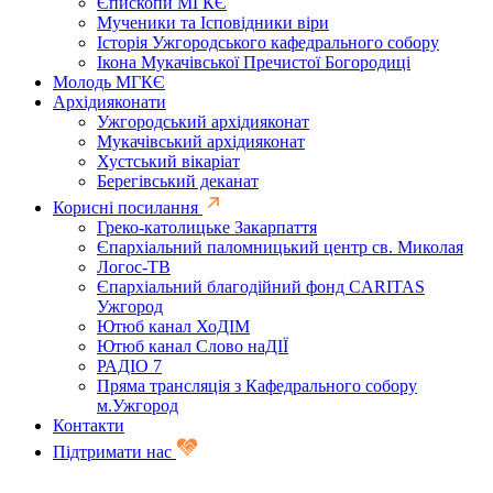
Єпископи МГКЄ
Мученики та Ісповідники віри
Історія Ужгородського кафедрального собору
Ікона Мукачівської Пречистої Богородиці
Молодь МГКЄ
Архідияконати
Ужгородський архідияконат
Мукачівський архідияконат
Хустський вікаріат
Берегівський деканат
Корисні посилання
Греко-католицьке Закарпаття
Єпархіальний паломницький центр св. Миколая
Логос-ТВ
Єпархіальний благодійний фонд CARITAS
Ужгород
Ютюб канал ХоДІМ
Ютюб канал Слово наДІЇ
РАДІО 7
Пряма трансляція з Кафедрального собору
м.Ужгород
Контакти
Підтримати нас