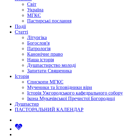
Світ
Україна
МГКЄ
Пастирські послання
Події
Статті
Літургіка
Богослов'я
Патрологія
Канонічне право
Наша історія
Душпастирство молоді
Запитати Священика
Історія
Єпископи МГКЄ
Мученики та Ісповідники віри
Історія Ужгородського кафедрального собору
Ікона Мукачівської Пречистої Богородиці
Душпастир
ПАСТОРАЛЬНИЙ КАЛЕНДАР