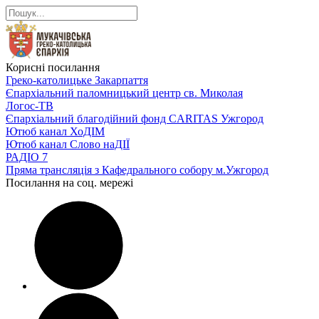
Корисні посилання
Греко-католицьке Закарпаття
Єпархіальний паломницький центр св. Миколая
Логос-ТВ
Єпархіальний благодійний фонд CARITAS Ужгород
Ютюб канал ХоДІМ
Ютюб канал Слово наДІЇ
РАДІО 7
Пряма трансляція з Кафедрального собору м.Ужгород
Посилання на соц. мережі