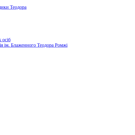
дики Теодора
 осіб
ія ім. Блаженного Теодора Ромжі