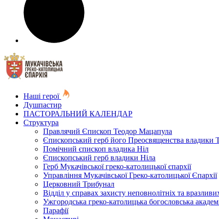
Наші герої
Душпастир
ПАСТОРАЛЬНИЙ КАЛЕНДАР
Структура
Правлячий Єпископ Теодор Мацапула
Єпископський герб його Преосвященства владики 
Помічний єпископ владика Ніл
Єпископський герб владики Ніла
Герб Мукачівської греко-католицької єпархії
Управління Мукачівської Греко-католицької Єпархії
Церковний Трибунал
Відділ у справах захисту неповнолітніх та вразливих
Ужгородська греко-католицька богословська академ
Парафії