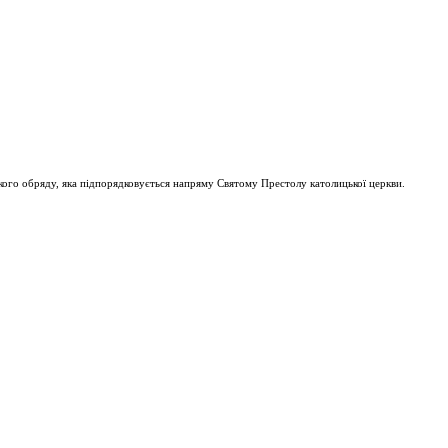
ого обряду, яка підпорядковується напряму Святому Престолу католицької церкви.