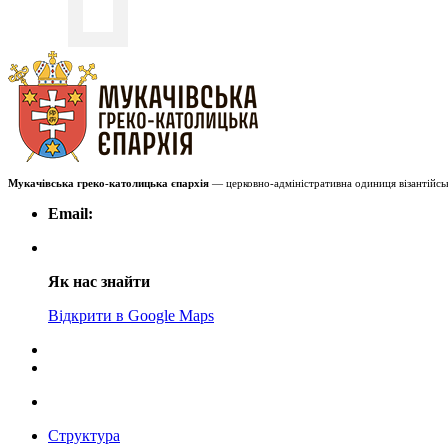
Мукачівська греко-католицька єпархія
— церковно-адміністративна одиниця візантійськ
Email:
Як нас знайти
Відкрити в Google Maps
Структура