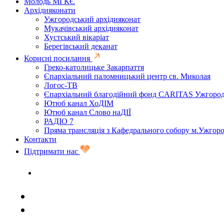
Молодь МГКЄ
Архідияконати
Ужгородський архідияконат
Мукачівський архідияконат
Хустський вікаріат
Берегівський деканат
Корисні посилання
Греко-католицьке Закарпаття
Єпархіальний паломницький центр св. Миколая
Логос-ТВ
Єпархіальний благодійний фонд CARITAS Ужгоро
Ютюб канал ХоДІМ
Ютюб канал Слово наДІЇ
РАДІО 7
Пряма трансляція з Кафедрального собору м.Ужгор
Контакти
Підтримати нас
Задати запитання священику