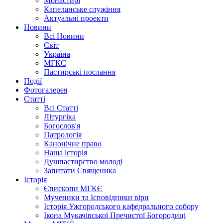
Монастирі
Капеланське служіння
Актуальні проекти
Новини
Всі Новини
Світ
Україна
МГКЄ
Пастирські послання
Події
Фотогалерея
Статті
Всі Статті
Літургіка
Богослов'я
Патрологія
Канонічне право
Наша історія
Душпастирство молоді
Запитати Священика
Історія
Єпископи МГКЄ
Мученики та Ісповідники віри
Історія Ужгородського кафедрального собору
Ікона Мукачівської Пречистої Богородиці