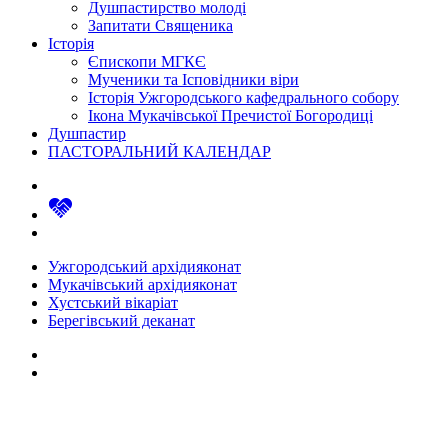
Душпастирство молоді
Запитати Священика
Історія
Єпископи МГКЄ
Мученики та Ісповідники віри
Історія Ужгородського кафедрального собору
Ікона Мукачівської Пречистої Богородиці
Душпастир
ПАСТОРАЛЬНИЙ КАЛЕНДАР
Ужгородський архідияконат
Мукачівський архідияконат
Хустський вікаріат
Берегівський деканат