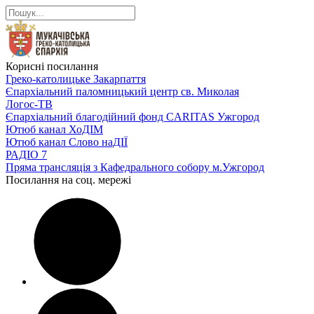
Корисні посилання
Греко-католицьке Закарпаття
Єпархіальний паломницький центр св. Миколая
Логос-ТВ
Єпархіальний благодійний фонд CARITAS Ужгород
Ютюб канал ХоДІМ
Ютюб канал Слово наДІЇ
РАДІО 7
Пряма трансляція з Кафедрального собору м.Ужгород
Посилання на соц. мережі