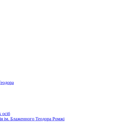
Теодора
 осіб
ія ім. Блаженного Теодора Ромжі