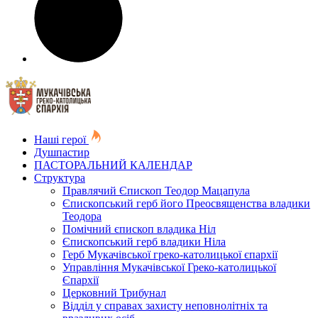
Наші герої
Душпастир
ПАСТОРАЛЬНИЙ КАЛЕНДАР
Структура
Правлячий Єпископ Теодор Мацапула
Єпископський герб його Преосвященства владики
Теодора
Помічний єпископ владика Ніл
Єпископський герб владики Ніла
Герб Мукачівської греко-католицької єпархії
Управління Мукачівської Греко-католицької
Єпархії
Церковний Трибунал
Відділ у справах захисту неповнолітніх та