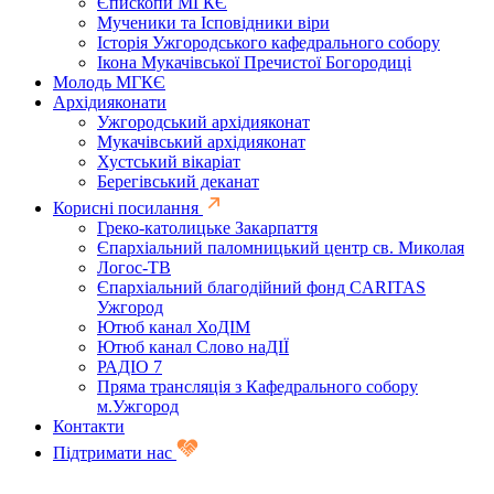
Єпископи МГКЄ
Мученики та Ісповідники віри
Історія Ужгородського кафедрального собору
Ікона Мукачівської Пречистої Богородиці
Молодь МГКЄ
Архідияконати
Ужгородський архідияконат
Мукачівський архідияконат
Хустський вікаріат
Берегівський деканат
Корисні посилання
Греко-католицьке Закарпаття
Єпархіальний паломницький центр св. Миколая
Логос-ТВ
Єпархіальний благодійний фонд CARITAS
Ужгород
Ютюб канал ХоДІМ
Ютюб канал Слово наДІЇ
РАДІО 7
Пряма трансляція з Кафедрального собору
м.Ужгород
Контакти
Підтримати нас