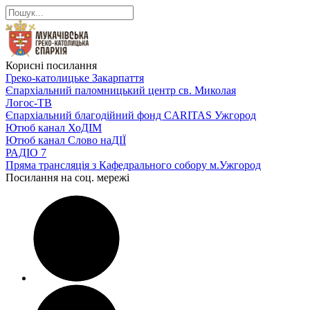
Корисні посилання
Греко-католицьке Закарпаття
Єпархіальний паломницький центр св. Миколая
Логос-ТВ
Єпархіальний благодійний фонд CARITAS Ужгород
Ютюб канал ХоДІМ
Ютюб канал Слово наДІЇ
РАДІО 7
Пряма трансляція з Кафедрального собору м.Ужгород
Посилання на соц. мережі