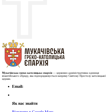
Мукачівська греко-католицька єпархія
— церковно-адміністративна одиниця
візантійського обряду, яка підпорядковується напряму Святому Престолу католицької
церкви.
Email:
Як нас знайти
Відкрити в Google Maps