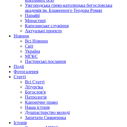
вразливих осіб
Ужгородська греко-католицька богословська
академія ім. Блаженного Теодора Ромжі
Парафії
Монастирі
Капеланське служіння
Актуальні проекти
Новини
Всі Новини
Світ
Україна
МГКЄ
Пастирські послання
Події
Фотогалерея
Статті
Всі Статті
Літургіка
Богослов'я
Патрологія
Канонічне право
Наша історія
Душпастирство молоді
Запитати Священика
Історія