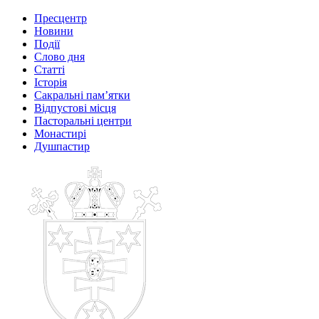
Пресцентр
Новини
Події
Слово дня
Статті
Історія
Сакральні пам’ятки
Відпустові місця
Пасторальні центри
Монастирі
Душпастир