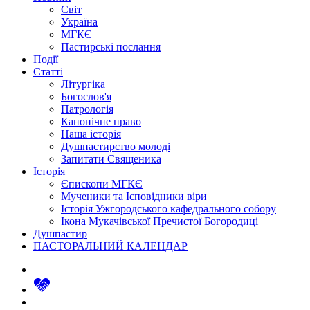
Світ
Україна
МГКЄ
Пастирські послання
Події
Статті
Літургіка
Богослов'я
Патрологія
Канонічне право
Наша історія
Душпастирство молоді
Запитати Священика
Історія
Єпископи МГКЄ
Мученики та Ісповідники віри
Історія Ужгородського кафедрального собору
Ікона Мукачівської Пречистої Богородиці
Душпастир
ПАСТОРАЛЬНИЙ КАЛЕНДАР