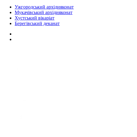
Ужгородський архідияконат
Мукачівський архідияконат
Хустський вікаріат
Берегівський деканат