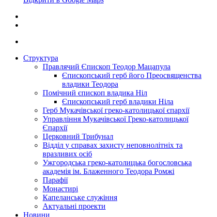
Структура
Правлячий Єпископ Теодор Мацапула
Єпископський герб його Преосвященства
владики Теодора
Помічний єпископ владика Ніл
Єпископський герб владики Ніла
Герб Мукачівської греко-католицької єпархії
Управління Мукачівської Греко-католицької
Єпархії
Церковний Трибунал
Відділ у справах захисту неповнолітніх та
вразливих осіб
Ужгородська греко-католицька богословська
академія ім. Блаженного Теодора Ромжі
Парафії
Монастирі
Капеланське служіння
Актуальні проекти
Новини