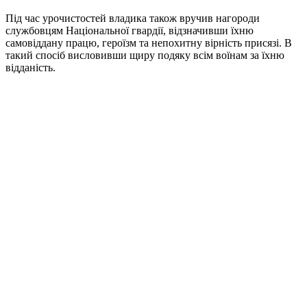
Під час урочистостей владика також вручив нагороди
службовцям Національної гвардії, відзначивши їхню
самовіддану працю, героїзм та непохитну вірність присязі. В
такий спосіб висловивши щиру подяку всім воїнам за їхню
відданість.