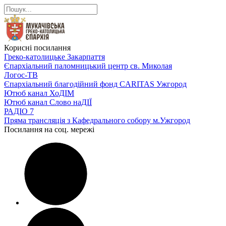
Корисні посилання
Греко-католицьке Закарпаття
Єпархіальний паломницький центр св. Миколая
Логос-ТВ
Єпархіальний благодійний фонд CARITAS Ужгород
Ютюб канал ХоДІМ
Ютюб канал Слово наДІЇ
РАДІО 7
Пряма трансляція з Кафедрального собору м.Ужгород
Посилання на соц. мережі