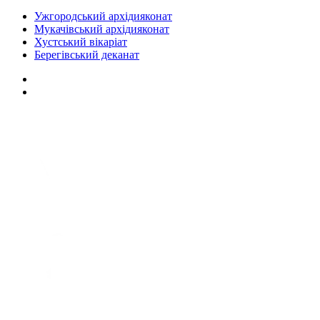
Ужгородський архідияконат
Мукачівський архідияконат
Хустський вікаріат
Берегівський деканат