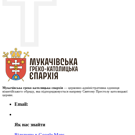
Мукачівська греко-католицька єпархія
— церковно-адміністративна одиниця
візантійського обряду, яка підпорядковується напряму Святому Престолу католицької
церкви.
Email:
Як нас знайти
Відкрити в Google Maps