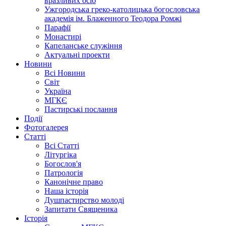
вразливих осіб
Ужгородська греко-католицька богословська
академія ім. Блаженного Теодора Ромжі
Парафії
Монастирі
Капеланське служіння
Актуальні проекти
Новини
Всі Новини
Світ
Україна
МГКЄ
Пастирські послання
Події
Фотогалерея
Статті
Всі Статті
Літургіка
Богослов'я
Патрологія
Канонічне право
Наша історія
Душпастирство молоді
Запитати Священика
Історія