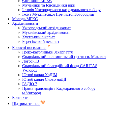
Єпископи МГКЄ
Мученики та Ісповідники віри
Історія Ужгородського кафедрального собору
Ікона Мукачівської Пречистої Богородиці
Молодь МГКЄ
Архідияконати
Ужгородський архідияконат
Мукачівський архідияконат
Хустський вікаріат
Берегівський деканат
Корисні посилання
Греко-католицьке Закарпаття
Єпархіальний паломницький центр св. Миколая
Логос-ТВ
Єпархіальний благодійний фонд CARITAS
Ужгород
Ютюб канал ХоДІМ
Ютюб канал Слово наДІЇ
РАДІО 7
Пряма трансляція з Кафедрального собору
м.Ужгород
Контакти
Підтримати нас