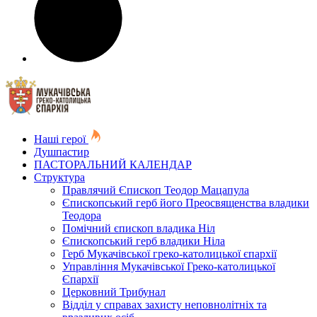
Наші герої
Душпастир
ПАСТОРАЛЬНИЙ КАЛЕНДАР
Структура
Правлячий Єпископ Теодор Мацапула
Єпископський герб його Преосвященства владики
Теодора
Помічний єпископ владика Ніл
Єпископський герб владики Ніла
Герб Мукачівської греко-католицької єпархії
Управління Мукачівської Греко-католицької
Єпархії
Церковний Трибунал
Відділ у справах захисту неповнолітніх та