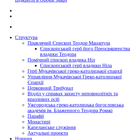
Структура
Правлячий Єпископ Теодор Мацапула
Єпископський герб його Преосвященства
владики Теодора
Помічний єпископ владика Ніл
Єпископський герб владики Ніла
Герб Мукачівської греко-католицької єпархії
Управління Мукачівської Греко-католицької
Єпархії
Церковний Трибунал
Відділ у справах захисту неповнолітніх та
вразливих осіб
Ужгородська греко-католицька богословська
академія ім. Блаженного Теодора Ромжі
Парафії
Монастирі
Капеланське служіння
Актуальні проекти
Новини