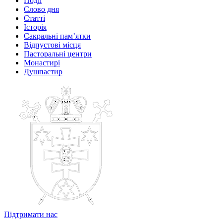
Події
Слово дня
Статті
Історія
Сакральні пам’ятки
Відпустові місця
Пасторальні центри
Монастирі
Душпастир
Підтримати нас