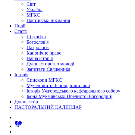
Світ
Україна
МГКЄ
Пастирські послання
Події
Статті
Літургіка
Богослов'я
Патрологія
Канонічне право
Наша історія
Душпастирство молоді
Запитати Священика
Історія
Єпископи МГКЄ
Мученики та Ісповідники віри
Історія Ужгородського кафедрального собору
Ікона Мукачівської Пречистої Богородиці
Душпастир
ПАСТОРАЛЬНИЙ КАЛЕНДАР