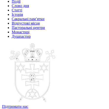
Події
Слово дня
Статті
Історія
Сакральні пам’ятки
Відпустові місця
Пасторальні центри
Монастирі
Душпастир
Підтримати нас