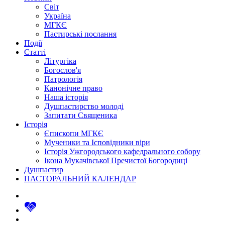
Світ
Україна
МГКЄ
Пастирські послання
Події
Статті
Літургіка
Богослов'я
Патрологія
Канонічне право
Наша історія
Душпастирство молоді
Запитати Священика
Історія
Єпископи МГКЄ
Мученики та Ісповідники віри
Історія Ужгородського кафедрального собору
Ікона Мукачівської Пречистої Богородиці
Душпастир
ПАСТОРАЛЬНИЙ КАЛЕНДАР