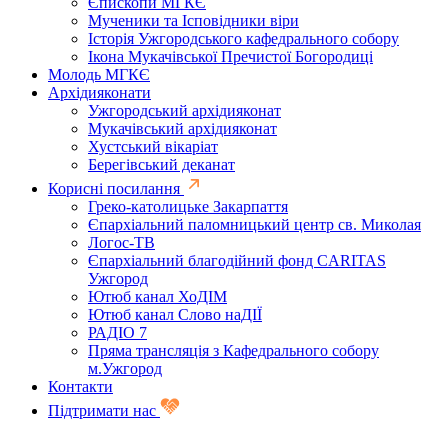
Єпископи МГКЄ
Мученики та Ісповідники віри
Історія Ужгородського кафедрального собору
Ікона Мукачівської Пречистої Богородиці
Молодь МГКЄ
Архідияконати
Ужгородський архідияконат
Мукачівський архідияконат
Хустський вікаріат
Берегівський деканат
Корисні посилання
Греко-католицьке Закарпаття
Єпархіальний паломницький центр св. Миколая
Логос-ТВ
Єпархіальний благодійний фонд CARITAS
Ужгород
Ютюб канал ХоДІМ
Ютюб канал Слово наДІЇ
РАДІО 7
Пряма трансляція з Кафедрального собору
м.Ужгород
Контакти
Підтримати нас