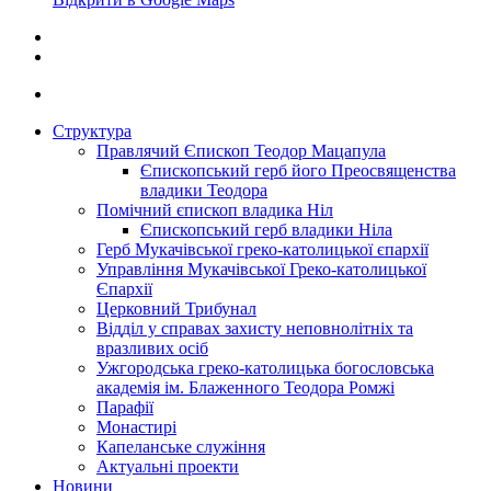
Структура
Правлячий Єпископ Теодор Мацапула
Єпископський герб його Преосвященства
владики Теодора
Помічний єпископ владика Ніл
Єпископський герб владики Ніла
Герб Мукачівської греко-католицької єпархії
Управління Мукачівської Греко-католицької
Єпархії
Церковний Трибунал
Відділ у справах захисту неповнолітніх та
вразливих осіб
Ужгородська греко-католицька богословська
академія ім. Блаженного Теодора Ромжі
Парафії
Монастирі
Капеланське служіння
Актуальні проекти
Новини