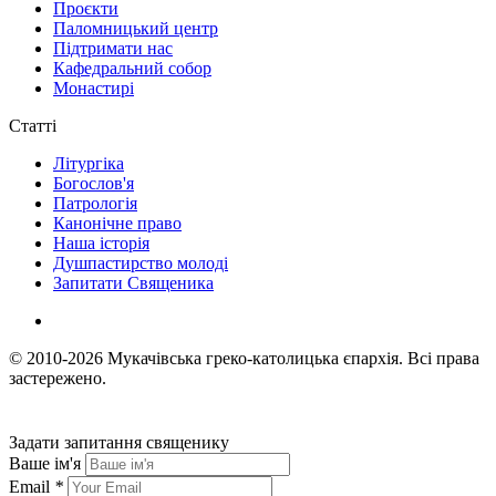
Проєкти
Паломницький центр
Підтримати нас
Кафедральний собор
Монастирі
Статті
Літургіка
Богослов'я
Патрологія
Канонічне право
Наша історія
Душпастирство молоді
Запитати Священика
© 2010-2026
Мукачівська греко-католицька єпархія.
Всі права
застережено.
Задати запитання священику
Ваше ім'я
Email
*