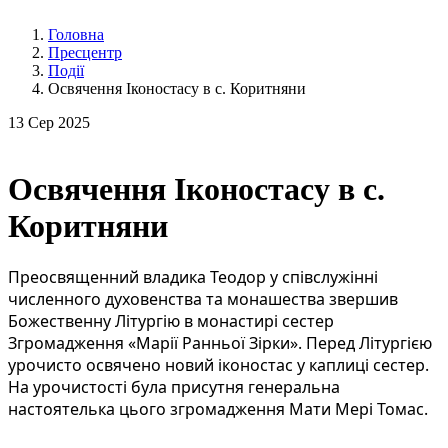
Головна
Пресцентр
Події
Освячення Іконостасу в с. Коритняни
13
Сер 2025
Освячення Іконостасу в с.
Коритняни
Преосвященний владика Теодор у співслужінні
численного духовенства та монашества звершив
Божественну Літургію в монастирі сестер
Згромадження «Марії Ранньої Зірки». Перед Літургією
урочисто освячено новий іконостас у каплиці сестер.
На урочистості була присутня генеральна
настоятелька цього згромадження Мати Мері Томас.