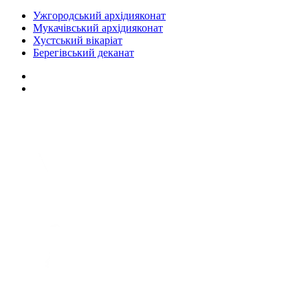
Ужгородський архідияконат
Мукачівський архідияконат
Хустський вікаріат
Берегівський деканат