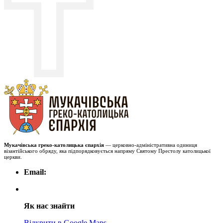
Мукачівська греко-католицька єпархія
— церковно-адміністративна одиниця
візантійського обряду, яка підпорядковується напряму Святому Престолу католицької
церкви.
Email:
Як нас знайти
Відкрити в Google Maps