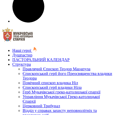
Наші герої
Душпастир
ПАСТОРАЛЬНИЙ КАЛЕНДАР
Структура
Правлячий Єпископ Теодор Мацапула
Єпископський герб його Преосвященства владики
Теодора
Помічний єпископ владика Ніл
Єпископський герб владики Ніла
Герб Мукачівської греко-католицької єпархії
Управління Мукачівської Греко-католицької
Єпархії
Церковний Трибунал
Відділ у справах захисту неповнолітніх та