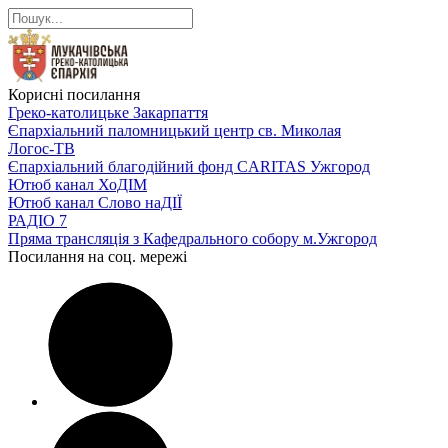
Корисні посилання
Греко-католицьке Закарпаття
Єпархіальний паломницький центр св. Миколая
Логос-ТВ
Єпархіальний благодійний фонд CARITAS Ужгород
Ютюб канал ХоДІМ
Ютюб канал Слово наДІЇ
РАДІО 7
Пряма трансляція з Кафедрального собору м.Ужгород
Посилання на соц. мережі