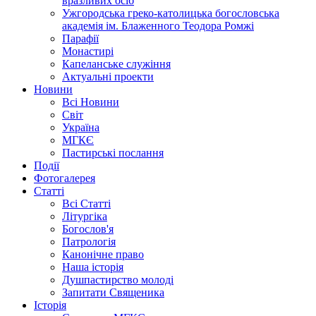
вразливих осіб
Ужгородська греко-католицька богословська
академія ім. Блаженного Теодора Ромжі
Парафії
Монастирі
Капеланське служіння
Актуальні проекти
Новини
Всі Новини
Світ
Україна
МГКЄ
Пастирські послання
Події
Фотогалерея
Статті
Всі Статті
Літургіка
Богослов'я
Патрологія
Канонічне право
Наша історія
Душпастирство молоді
Запитати Священика
Історія