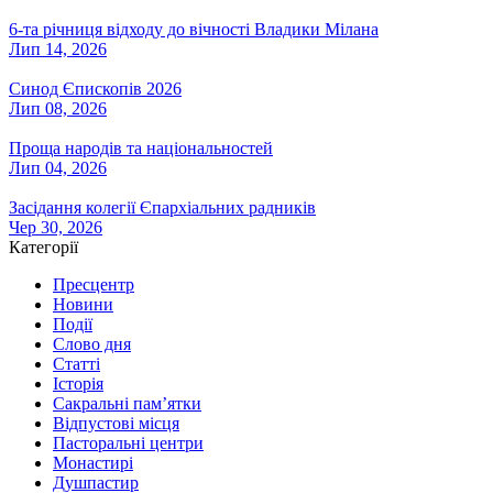
6-та річниця відходу до вічності Владики Мілана
Лип 14, 2026
Синод Єпископів 2026
Лип 08, 2026
Проща народів та національностей
Лип 04, 2026
Засідання колегії Єпархіальних радників
Чер 30, 2026
Категорії
Пресцентр
Новини
Події
Слово дня
Статті
Історія
Сакральні пам’ятки
Відпустові місця
Пасторальні центри
Монастирі
Душпастир