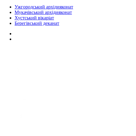
Ужгородський архідияконат
Мукачівський архідияконат
Хустський вікаріат
Берегівський деканат