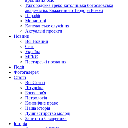
вразливих осіб
Ужгородська греко-католицька богословська
академія ім. Блаженного Теодора Ромжі
Парафії
Монастирі
Капеланське служіння
Актуальні проекти
Новини
Всі Новини
Світ
Україна
МГКЄ
Пастирські послання
Події
Фотогалерея
Статті
Всі Статті
Літургіка
Богослов'я
Патрологія
Канонічне право
Наша історія
Душпастирство молоді
Запитати Священика
Історія