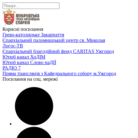
Корисні посилання
Греко-католицьке Закарпаття
Єпархіальний паломницький центр св. Миколая
Логос-ТВ
Єпархіальний благодійний фонд CARITAS Ужгород
Ютюб канал ХоДІМ
Ютюб канал Слово наДІЇ
РАДІО 7
Пряма трансляція з Кафедрального собору м.Ужгород
Посилання на соц. мережі