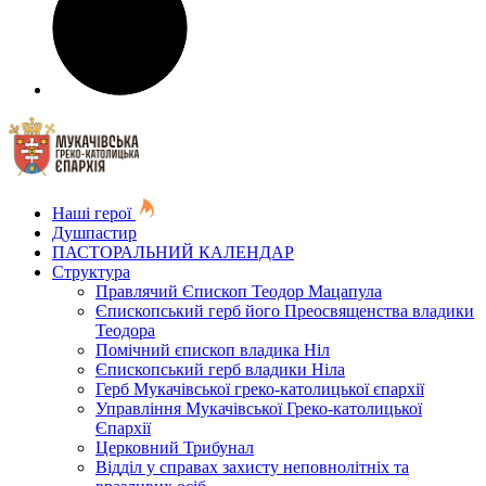
Наші герої
Душпастир
ПАСТОРАЛЬНИЙ КАЛЕНДАР
Структура
Правлячий Єпископ Теодор Мацапула
Єпископський герб його Преосвященства владики
Теодора
Помічний єпископ владика Ніл
Єпископський герб владики Ніла
Герб Мукачівської греко-католицької єпархії
Управління Мукачівської Греко-католицької
Єпархії
Церковний Трибунал
Відділ у справах захисту неповнолітніх та