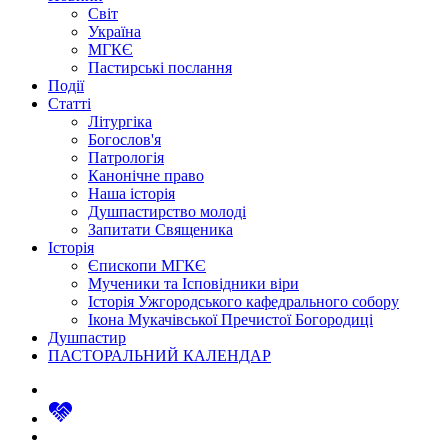
Світ
Україна
МГКЄ
Пастирські послання
Події
Статті
Літургіка
Богослов'я
Патрологія
Канонічне право
Наша історія
Душпастирство молоді
Запитати Священика
Історія
Єпископи МГКЄ
Мученики та Ісповідники віри
Історія Ужгородського кафедрального собору
Ікона Мукачівської Пречистої Богородиці
Душпастир
ПАСТОРАЛЬНИЙ КАЛЕНДАР