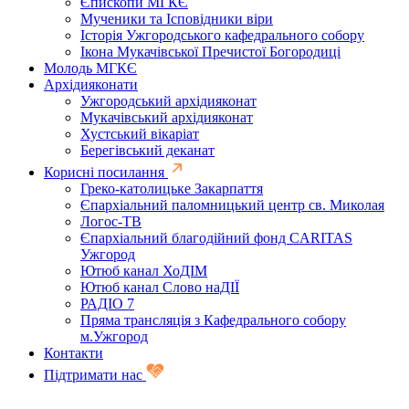
Єпископи МГКЄ
Мученики та Ісповідники віри
Історія Ужгородського кафедрального собору
Ікона Мукачівської Пречистої Богородиці
Молодь МГКЄ
Архідияконати
Ужгородський архідияконат
Мукачівський архідияконат
Хустський вікаріат
Берегівський деканат
Корисні посилання
Греко-католицьке Закарпаття
Єпархіальний паломницький центр св. Миколая
Логос-ТВ
Єпархіальний благодійний фонд CARITAS
Ужгород
Ютюб канал ХоДІМ
Ютюб канал Слово наДІЇ
РАДІО 7
Пряма трансляція з Кафедрального собору
м.Ужгород
Контакти
Підтримати нас