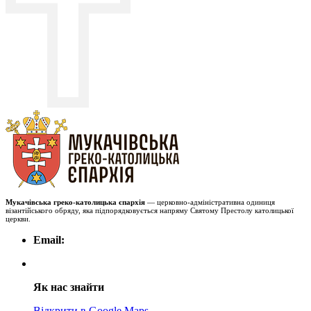
Мукачівська греко-католицька єпархія
— церковно-адміністративна одиниця
візантійського обряду, яка підпорядковується напряму Святому Престолу католицької
церкви.
Email:
Як нас знайти
Відкрити в Google Maps