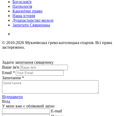
Богослов'я
Патрологія
Канонічне право
Наша історія
Душпастирство молоді
Запитати Священика
© 2010-2026
Мукачівська греко-католицька єпархія.
Всі права
застережено.
Задати запитання священику
Ваше ім'я
Email
*
Запитання
*
Відправити
Вхід
У мене вже є обліковий запис
E-mail