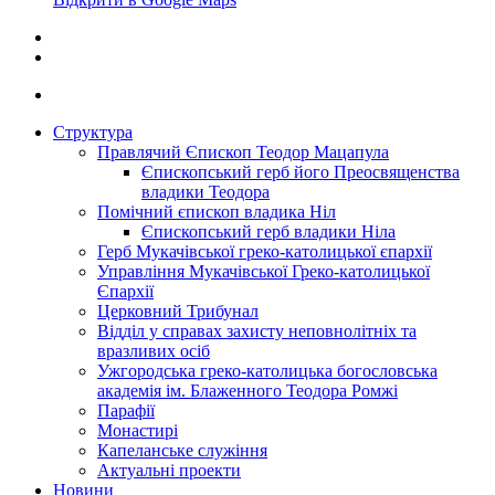
Структура
Правлячий Єпископ Теодор Мацапула
Єпископський герб його Преосвященства
владики Теодора
Помічний єпископ владика Ніл
Єпископський герб владики Ніла
Герб Мукачівської греко-католицької єпархії
Управління Мукачівської Греко-католицької
Єпархії
Церковний Трибунал
Відділ у справах захисту неповнолітніх та
вразливих осіб
Ужгородська греко-католицька богословська
академія ім. Блаженного Теодора Ромжі
Парафії
Монастирі
Капеланське служіння
Актуальні проекти
Новини