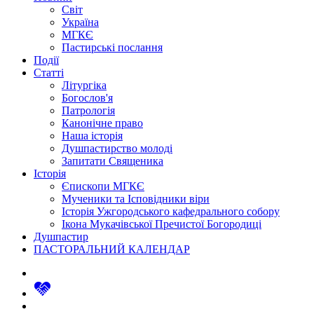
Світ
Україна
МГКЄ
Пастирські послання
Події
Статті
Літургіка
Богослов'я
Патрологія
Канонічне право
Наша історія
Душпастирство молоді
Запитати Священика
Історія
Єпископи МГКЄ
Мученики та Ісповідники віри
Історія Ужгородського кафедрального собору
Ікона Мукачівської Пречистої Богородиці
Душпастир
ПАСТОРАЛЬНИЙ КАЛЕНДАР