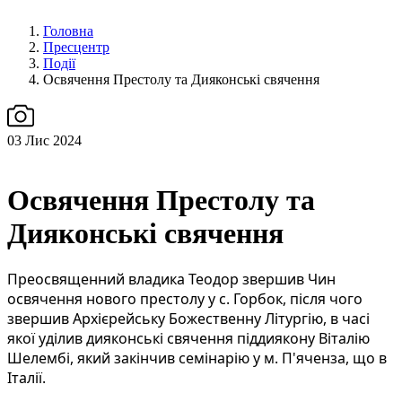
Головна
Пресцентр
Події
Освячення Престолу та Дияконські свячення
03
Лис 2024
Освячення Престолу та
Дияконські свячення
Преосвященний владика Теодор звершив Чин
освячення нового престолу у с. Горбок, після чого
звершив Архієрейську Божественну Літургію, в часі
якої уділив дияконські свячення піддиякону Віталію
Шелембі, який закінчив семінарію у м. П'яченза, що в
Італії.