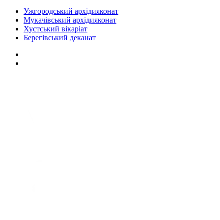
Ужгородський архідияконат
Мукачівський архідияконат
Хустський вікаріат
Берегівський деканат