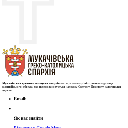
Мукачівська греко-католицька єпархія
— церковно-адміністративна одиниця
візантійського обряду, яка підпорядковується напряму Святому Престолу католицької
церкви.
Email:
Як нас знайти
Відкрити в Google Maps