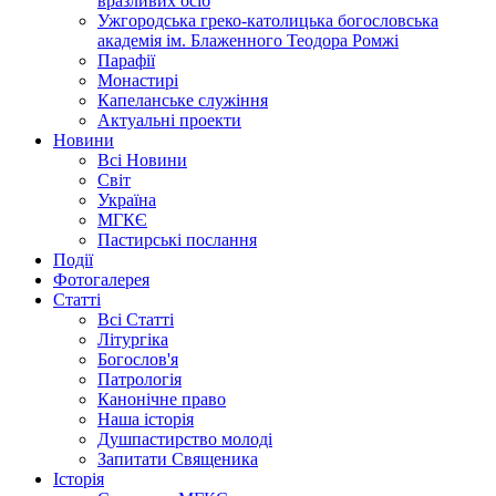
вразливих осіб
Ужгородська греко-католицька богословська
академія ім. Блаженного Теодора Ромжі
Парафії
Монастирі
Капеланське служіння
Актуальні проекти
Новини
Всі Новини
Світ
Україна
МГКЄ
Пастирські послання
Події
Фотогалерея
Статті
Всі Статті
Літургіка
Богослов'я
Патрологія
Канонічне право
Наша історія
Душпастирство молоді
Запитати Священика
Історія