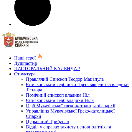
Наші герої
Душпастир
ПАСТОРАЛЬНИЙ КАЛЕНДАР
Структура
Правлячий Єпископ Теодор Мацапула
Єпископський герб його Преосвященства владики
Теодора
Помічний єпископ владика Ніл
Єпископський герб владики Ніла
Герб Мукачівської греко-католицької єпархії
Управління Мукачівської Греко-католицької
Єпархії
Церковний Трибунал
Відділ у справах захисту неповнолітніх та