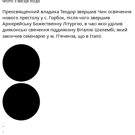
Фото з місця події
Преосвященний владика Теодор звершив Чин освячення 
нового престолу у с. Горбок, після чого звершив 
Архієрейську Божественну Літургію, в часі якої уділив 
дияконські свячення піддиякону Віталію Шелембі, який 
закінчив семінарію у м. П'яченза, що в Італії.