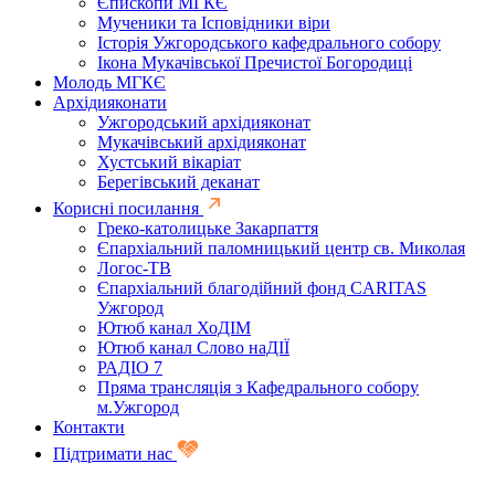
Єпископи МГКЄ
Мученики та Ісповідники віри
Історія Ужгородського кафедрального собору
Ікона Мукачівської Пречистої Богородиці
Молодь МГКЄ
Архідияконати
Ужгородський архідияконат
Мукачівський архідияконат
Хустський вікаріат
Берегівський деканат
Корисні посилання
Греко-католицьке Закарпаття
Єпархіальний паломницький центр св. Миколая
Логос-ТВ
Єпархіальний благодійний фонд CARITAS
Ужгород
Ютюб канал ХоДІМ
Ютюб канал Слово наДІЇ
РАДІО 7
Пряма трансляція з Кафедрального собору
м.Ужгород
Контакти
Підтримати нас