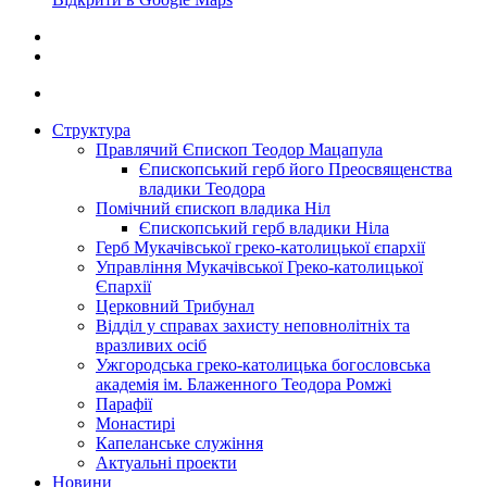
Структура
Правлячий Єпископ Теодор Мацапула
Єпископський герб його Преосвященства
владики Теодора
Помічний єпископ владика Ніл
Єпископський герб владики Ніла
Герб Мукачівської греко-католицької єпархії
Управління Мукачівської Греко-католицької
Єпархії
Церковний Трибунал
Відділ у справах захисту неповнолітніх та
вразливих осіб
Ужгородська греко-католицька богословська
академія ім. Блаженного Теодора Ромжі
Парафії
Монастирі
Капеланське служіння
Актуальні проекти
Новини