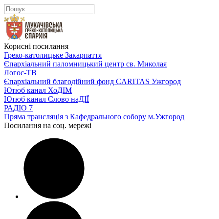
Корисні посилання
Греко-католицьке Закарпаття
Єпархіальний паломницький центр св. Миколая
Логос-ТВ
Єпархіальний благодійний фонд CARITAS Ужгород
Ютюб канал ХоДІМ
Ютюб канал Слово наДІЇ
РАДІО 7
Пряма трансляція з Кафедрального собору м.Ужгород
Посилання на соц. мережі