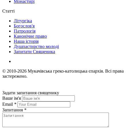
Монастирі
Статті
Літургіка
Богослов'я
Патрологія
Канонічне право
Наша історія
Душпастирство молоді
Запитати Священика
© 2010-2026
Мукачівська греко-католицька єпархія.
Всі права
застережено.
Задати запитання священику
Ваше ім'я
Email
*
Запитання
*