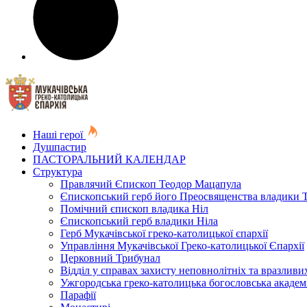
Наші герої
Душпастир
ПАСТОРАЛЬНИЙ КАЛЕНДАР
Структура
Правлячий Єпископ Теодор Мацапула
Єпископський герб його Преосвященства владики 
Помічний єпископ владика Ніл
Єпископський герб владики Ніла
Герб Мукачівської греко-католицької єпархії
Управління Мукачівської Греко-католицької Єпархії
Церковний Трибунал
Відділ у справах захисту неповнолітніх та вразливих
Ужгородська греко-католицька богословська академ
Парафії