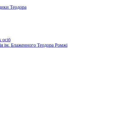
дики Теодора
 осіб
ія ім. Блаженного Теодора Ромжі