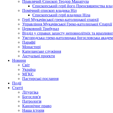
Правлячий Єпископ Теодор Мацапула
Єпископський герб його Преосвященства вла
Помічний єпископ владика Ніл
Єпископський герб владики Ніла
Герб Мукачівської греко-католицької єпархії
Управління Мукачівської Греко-католицької Єпархії
Церковний Трибунал
Відділ у справах захисту неповнолітніх та вразливих
Ужгородська греко-католицька богословська академ
Парафії
Монастирі
Капеланське служіння
Актуальні проекти
Новини
Світ
Україна
МГКЄ
Пастирські послання
Події
Статті
Літургіка
Богослов'я
Патрологія
Канонічне право
Наша історія