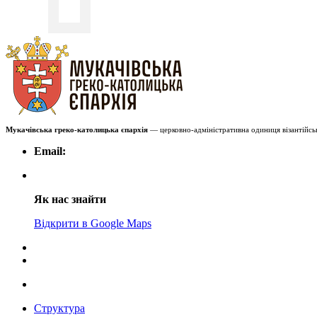
Мукачівська греко-католицька єпархія
— церковно-адміністративна одиниця візантійськ
Email:
Як нас знайти
Відкрити в Google Maps
Структура