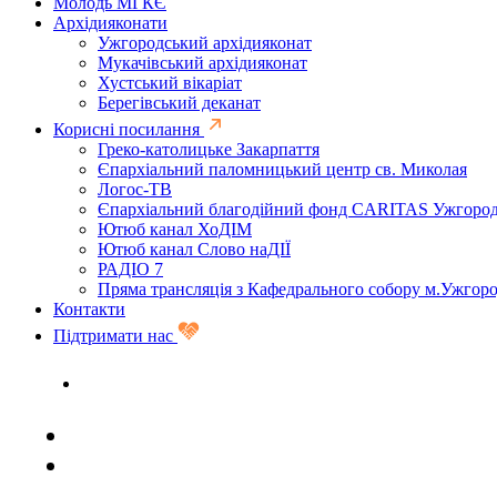
Молодь МГКЄ
Архідияконати
Ужгородський архідияконат
Мукачівський архідияконат
Хустський вікаріат
Берегівський деканат
Корисні посилання
Греко-католицьке Закарпаття
Єпархіальний паломницький центр св. Миколая
Логос-ТВ
Єпархіальний благодійний фонд CARITAS Ужгоро
Ютюб канал ХоДІМ
Ютюб канал Слово наДІЇ
РАДІО 7
Пряма трансляція з Кафедрального собору м.Ужгор
Контакти
Підтримати нас
Задати запитання священику