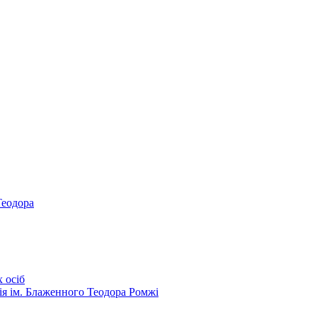
Теодора
 осіб
ія ім. Блаженного Теодора Ромжі