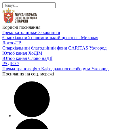
Корисні посилання
Греко-католицьке Закарпаття
Єпархіальний паломницький центр св. Миколая
Логос-ТВ
Єпархіальний благодійний фонд CARITAS Ужгород
Ютюб канал ХоДІМ
Ютюб канал Слово наДІЇ
РАДІО 7
Пряма трансляція з Кафедрального собору м.Ужгород
Посилання на соц. мережі