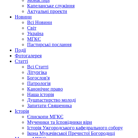
Монастирі
Капеланське служіння
Актуальні проекти
Новини
Всі Новини
Світ
Україна
МГКЄ
Пастирські послання
Події
Фотогалерея
Статті
Всі Статті
Літургіка
Богослов'я
Патрологія
Канонічне право
Наша історія
Душпастирство молоді
Запитати Священика
Історія
Єпископи МГКЄ
Мученики та Ісповідники віри
Історія Ужгородського кафедрального собору
Ікона Мукачівської Пречистої Богородиці