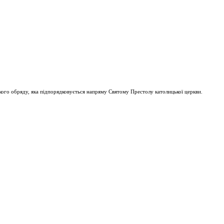
ого обряду, яка підпорядковується напряму Святому Престолу католицької церкви.