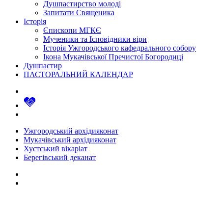
Душпастирство молоді
Запитати Священика
Історія
Єпископи МГКЄ
Мученики та Ісповідники віри
Історія Ужгородського кафедрального собору
Ікона Мукачівської Пречистої Богородиці
Душпастир
ПАСТОРАЛЬНИЙ КАЛЕНДАР
Ужгородський архідияконат
Мукачівський архідияконат
Хустський вікаріат
Берегівський деканат