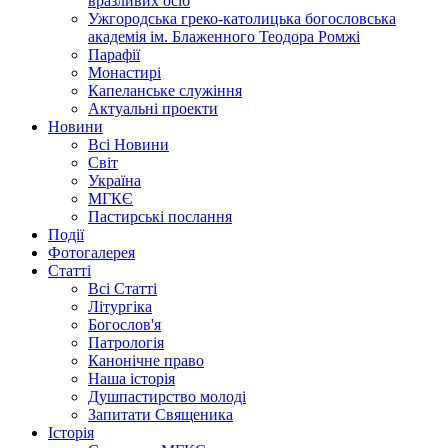
вразливих осіб
Ужгородська греко-католицька богословська
академія ім. Блаженного Теодора Ромжі
Парафії
Монастирі
Капеланське служіння
Актуальні проекти
Новини
Всі Новини
Світ
Україна
МГКЄ
Пастирські послання
Події
Фотогалерея
Статті
Всі Статті
Літургіка
Богослов'я
Патрологія
Канонічне право
Наша історія
Душпастирство молоді
Запитати Священика
Історія