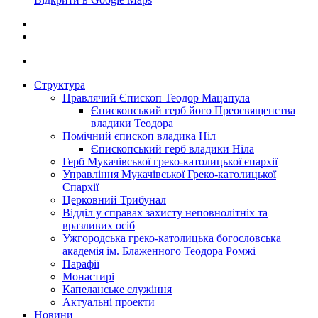
Структура
Правлячий Єпископ Теодор Мацапула
Єпископський герб його Преосвященства
владики Теодора
Помічний єпископ владика Ніл
Єпископський герб владики Ніла
Герб Мукачівської греко-католицької єпархії
Управління Мукачівської Греко-католицької
Єпархії
Церковний Трибунал
Відділ у справах захисту неповнолітніх та
вразливих осіб
Ужгородська греко-католицька богословська
академія ім. Блаженного Теодора Ромжі
Парафії
Монастирі
Капеланське служіння
Актуальні проекти
Новини