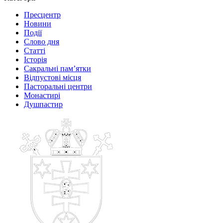
Пресцентр
Новини
Події
Слово дня
Статті
Історія
Сакральні пам’ятки
Відпустові місця
Пасторальні центри
Монастирі
Душпастир