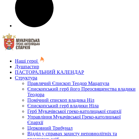
Наші герої
Душпастир
ПАСТОРАЛЬНИЙ КАЛЕНДАР
Структура
Правлячий Єпископ Теодор Мацапула
Єпископський герб його Преосвященства владики
Теодора
Помічний єпископ владика Ніл
Єпископський герб владики Ніла
Герб Мукачівської греко-католицької єпархії
Управління Мукачівської Греко-католицької
Єпархії
Церковний Трибунал
Відділ у справах захисту неповнолітніх та