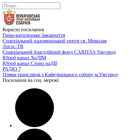
Корисні посилання
Греко-католицьке Закарпаття
Єпархіальний паломницький центр св. Миколая
Логос-ТВ
Єпархіальний благодійний фонд CARITAS Ужгород
Ютюб канал ХоДІМ
Ютюб канал Слово наДІЇ
РАДІО 7
Пряма трансляція з Кафедрального собору м.Ужгород
Посилання на соц. мережі