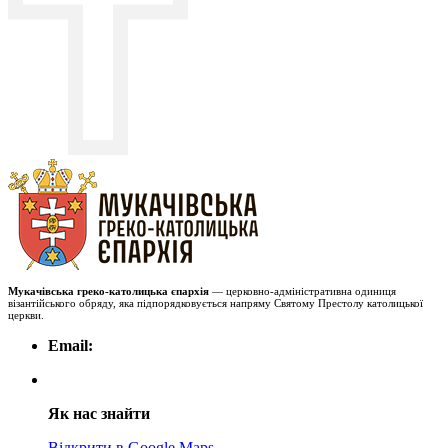
Мукачівська греко-католицька єпархія
— церковно-адміністративна одиниця
візантійського обряду, яка підпорядковується напряму Святому Престолу католицької
церкви.
Email:
Як нас знайти
Відкрити в Google Maps