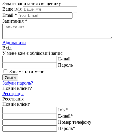
Задати запитання священику
Ваше ім'я
Email
*
Запитання
*
Відправити
Вхід
У мене вже є обліковий запис
E-mail
Пароль
Запам'ятати мене
Увійти
Забули пароль?
Новий клієнт?
Реєстрація
Реєстрація
Новий клієнт
Ім'я*
E-mail*
Номер телефону
Пароль*