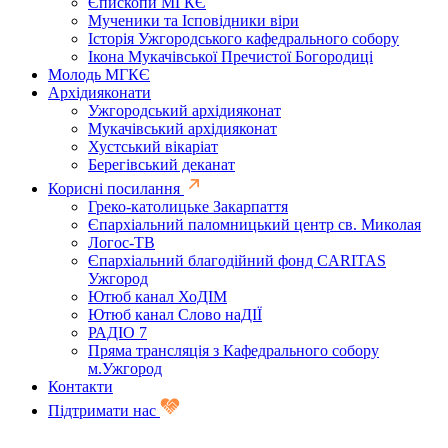
Єпископи МГКЄ
Мученики та Ісповідники віри
Історія Ужгородського кафедрального собору
Ікона Мукачівської Пречистої Богородиці
Молодь МГКЄ
Архідияконати
Ужгородський архідияконат
Мукачівський архідияконат
Хустський вікаріат
Берегівський деканат
Корисні посилання
Греко-католицьке Закарпаття
Єпархіальний паломницький центр св. Миколая
Логос-ТВ
Єпархіальний благодійний фонд CARITAS
Ужгород
Ютюб канал ХоДІМ
Ютюб канал Слово наДІЇ
РАДІО 7
Пряма трансляція з Кафедрального собору
м.Ужгород
Контакти
Підтримати нас