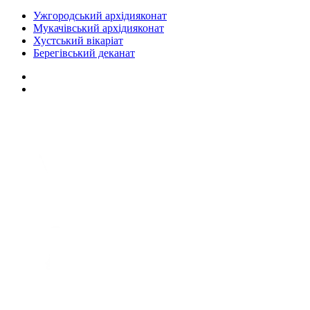
Ужгородський архідияконат
Мукачівський архідияконат
Хустський вікаріат
Берегівський деканат