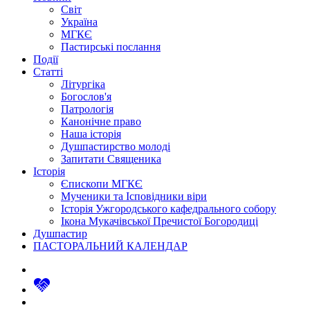
Світ
Україна
МГКЄ
Пастирські послання
Події
Статті
Літургіка
Богослов'я
Патрологія
Канонічне право
Наша історія
Душпастирство молоді
Запитати Священика
Історія
Єпископи МГКЄ
Мученики та Ісповідники віри
Історія Ужгородського кафедрального собору
Ікона Мукачівської Пречистої Богородиці
Душпастир
ПАСТОРАЛЬНИЙ КАЛЕНДАР