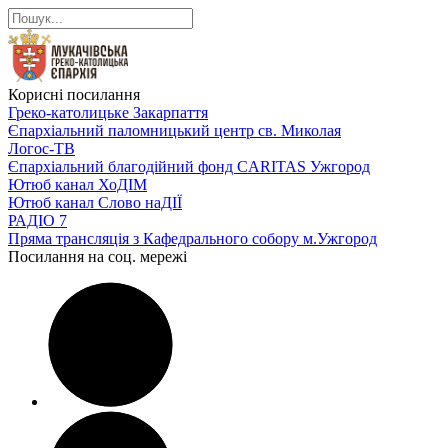
Корисні посилання
Греко-католицьке Закарпаття
Єпархіальний паломницький центр св. Миколая
Логос-ТВ
Єпархіальний благодійний фонд CARITAS Ужгород
Ютюб канал ХоДІМ
Ютюб канал Слово наДІЇ
РАДІО 7
Пряма трансляція з Кафедрального собору м.Ужгород
Посилання на соц. мережі