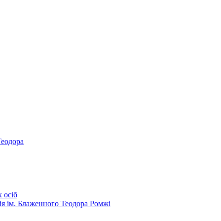
Теодора
 осіб
ія ім. Блаженного Теодора Ромжі