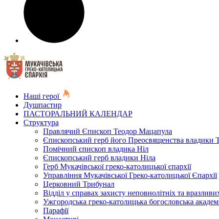
Наші герої
Душпастир
ПАСТОРАЛЬНИЙ КАЛЕНДАР
Структура
Правлячий Єпископ Теодор Мацапула
Єпископський герб його Преосвященства владики 
Помічний єпископ владика Ніл
Єпископський герб владики Ніла
Герб Мукачівської греко-католицької єпархії
Управління Мукачівської Греко-католицької Єпархії
Церковний Трибунал
Відділ у справах захисту неповнолітніх та вразливих
Ужгородська греко-католицька богословська академ
Парафії