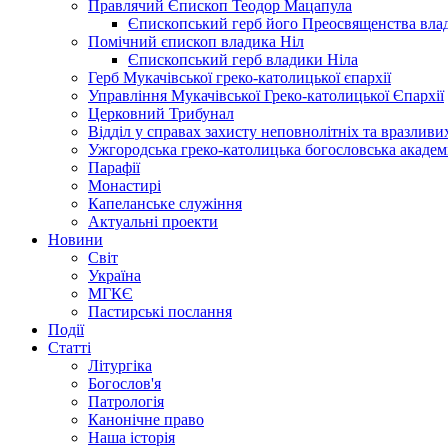
Правлячий Єпископ Теодор Мацапула
Єпископський герб його Преосвященства вла
Помічний єпископ владика Ніл
Єпископський герб владики Ніла
Герб Мукачівської греко-католицької єпархії
Управління Мукачівської Греко-католицької Єпархії
Церковний Трибунал
Відділ у справах захисту неповнолітніх та вразливих
Ужгородська греко-католицька богословська академ
Парафії
Монастирі
Капеланське служіння
Актуальні проекти
Новини
Світ
Україна
МГКЄ
Пастирські послання
Події
Статті
Літургіка
Богослов'я
Патрологія
Канонічне право
Наша історія