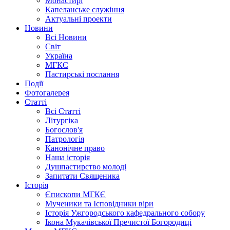
Монастирі
Капеланське служіння
Актуальні проекти
Новини
Всі Новини
Світ
Україна
МГКЄ
Пастирські послання
Події
Фотогалерея
Статті
Всі Статті
Літургіка
Богослов'я
Патрологія
Канонічне право
Наша історія
Душпастирство молоді
Запитати Священика
Історія
Єпископи МГКЄ
Мученики та Ісповідники віри
Історія Ужгородського кафедрального собору
Ікона Мукачівської Пречистої Богородиці