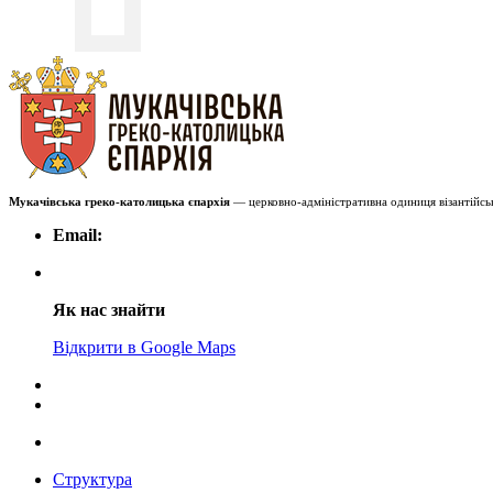
Мукачівська греко-католицька єпархія
— церковно-адміністративна одиниця візантійськ
Email:
Як нас знайти
Відкрити в Google Maps
Структура