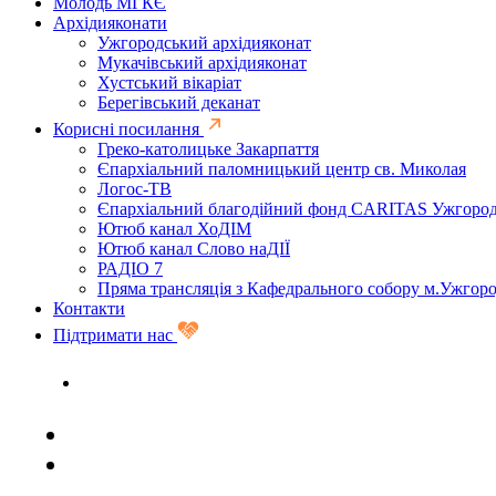
Молодь МГКЄ
Архідияконати
Ужгородський архідияконат
Мукачівський архідияконат
Хустський вікаріат
Берегівський деканат
Корисні посилання
Греко-католицьке Закарпаття
Єпархіальний паломницький центр св. Миколая
Логос-ТВ
Єпархіальний благодійний фонд CARITAS Ужгоро
Ютюб канал ХоДІМ
Ютюб канал Слово наДІЇ
РАДІО 7
Пряма трансляція з Кафедрального собору м.Ужгор
Контакти
Підтримати нас
Задати запитання священику