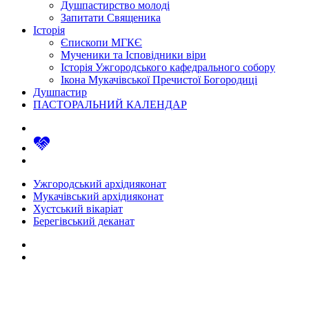
Душпастирство молоді
Запитати Священика
Історія
Єпископи МГКЄ
Мученики та Ісповідники віри
Історія Ужгородського кафедрального собору
Ікона Мукачівської Пречистої Богородиці
Душпастир
ПАСТОРАЛЬНИЙ КАЛЕНДАР
Ужгородський архідияконат
Мукачівський архідияконат
Хустський вікаріат
Берегівський деканат