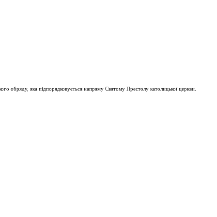
ого обряду, яка підпорядковується напряму Святому Престолу католицької церкви.