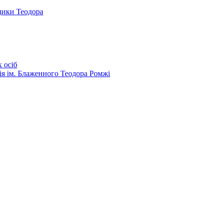
дики Теодора
 осіб
ія ім. Блаженного Теодора Ромжі