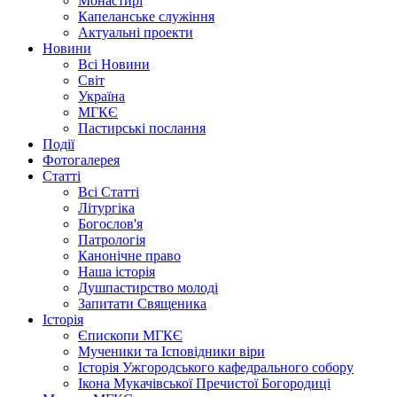
Монастирі
Капеланське служіння
Актуальні проекти
Новини
Всі Новини
Світ
Україна
МГКЄ
Пастирські послання
Події
Фотогалерея
Статті
Всі Статті
Літургіка
Богослов'я
Патрологія
Канонічне право
Наша історія
Душпастирство молоді
Запитати Священика
Історія
Єпископи МГКЄ
Мученики та Ісповідники віри
Історія Ужгородського кафедрального собору
Ікона Мукачівської Пречистої Богородиці