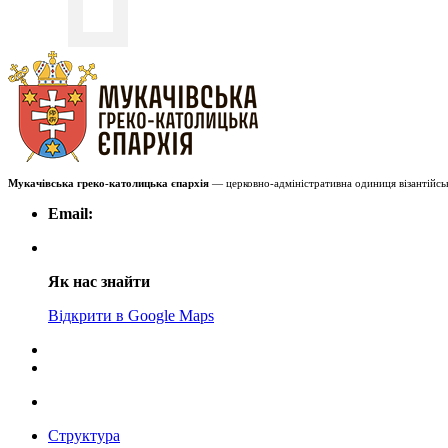
Мукачівська греко-католицька єпархія
— церковно-адміністративна одиниця візантійськ
Email:
Як нас знайти
Відкрити в Google Maps
Структура