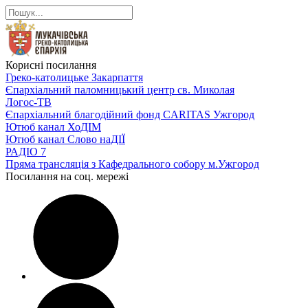
Корисні посилання
Греко-католицьке Закарпаття
Єпархіальний паломницький центр св. Миколая
Логос-ТВ
Єпархіальний благодійний фонд CARITAS Ужгород
Ютюб канал ХоДІМ
Ютюб канал Слово наДІЇ
РАДІО 7
Пряма трансляція з Кафедрального собору м.Ужгород
Посилання на соц. мережі