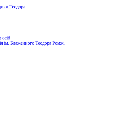
дики Теодора
 осіб
ія ім. Блаженного Теодора Ромжі