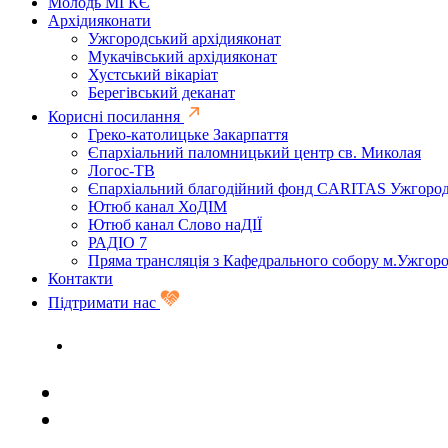
Молодь МГКЄ
Архідияконати
Ужгородський архідияконат
Мукачівський архідияконат
Хустський вікаріат
Берегівський деканат
Корисні посилання
Греко-католицьке Закарпаття
Єпархіальний паломницький центр св. Миколая
Логос-ТВ
Єпархіальний благодійний фонд CARITAS Ужгоро
Ютюб канал ХоДІМ
Ютюб канал Слово наДІЇ
РАДІО 7
Пряма трансляція з Кафедрального собору м.Ужгор
Контакти
Підтримати нас
Задати запитання священику