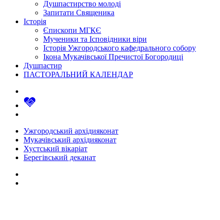
Душпастирство молоді
Запитати Священика
Історія
Єпископи МГКЄ
Мученики та Ісповідники віри
Історія Ужгородського кафедрального собору
Ікона Мукачівської Пречистої Богородиці
Душпастир
ПАСТОРАЛЬНИЙ КАЛЕНДАР
Ужгородський архідияконат
Мукачівський архідияконат
Хустський вікаріат
Берегівський деканат