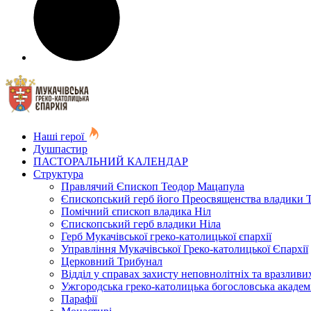
Наші герої
Душпастир
ПАСТОРАЛЬНИЙ КАЛЕНДАР
Структура
Правлячий Єпископ Теодор Мацапула
Єпископський герб його Преосвященства владики 
Помічний єпископ владика Ніл
Єпископський герб владики Ніла
Герб Мукачівської греко-католицької єпархії
Управління Мукачівської Греко-католицької Єпархії
Церковний Трибунал
Відділ у справах захисту неповнолітніх та вразливих
Ужгородська греко-католицька богословська академ
Парафії