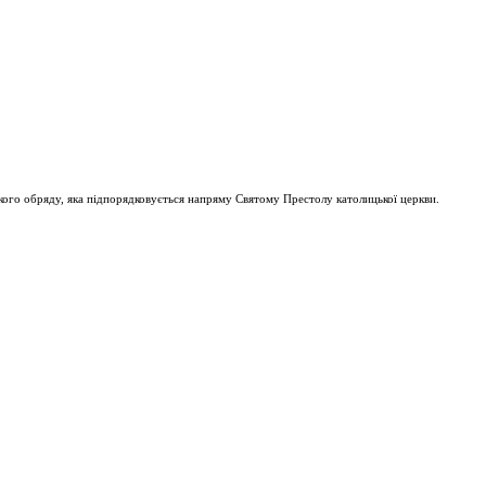
ого обряду, яка підпорядковується напряму Святому Престолу католицької церкви.