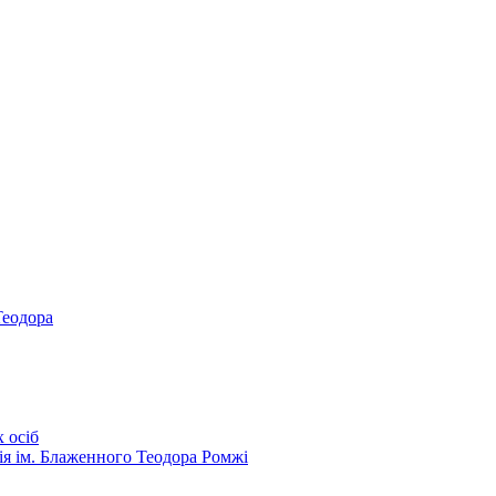
Теодора
 осіб
ія ім. Блаженного Теодора Ромжі