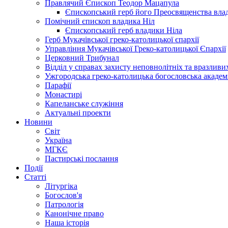
Правлячий Єпископ Теодор Мацапула
Єпископський герб його Преосвященства вла
Помічний єпископ владика Ніл
Єпископський герб владики Ніла
Герб Мукачівської греко-католицької єпархії
Управління Мукачівської Греко-католицької Єпархії
Церковний Трибунал
Відділ у справах захисту неповнолітніх та вразливих
Ужгородська греко-католицька богословська академ
Парафії
Монастирі
Капеланське служіння
Актуальні проекти
Новини
Світ
Україна
МГКЄ
Пастирські послання
Події
Статті
Літургіка
Богослов'я
Патрологія
Канонічне право
Наша історія