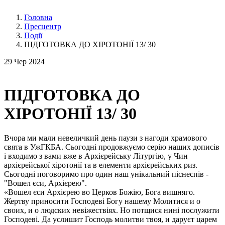
Головна
Пресцентр
Події
ПІДГОТОВКА ДО ХІРОТОНІЇ 13/ 30
29
Чер 2024
ПІДГОТОВКА ДО
ХІРОТОНІЇ 13/ 30
Вчора ми мали невеличкий день паузи з нагоди храмового
свята в УжГКБА. Сьогодні продовжуємо серію наших дописів
і входимо з вами вже в Архієрейську Літургію, у Чин
архієрейської хіротонії та в елементи архієрейських риз.
Сьогодні поговоримо про один наш унікальний піснеспів -
"Вошел єси, Архієрею".
«Вошел єси Архієрею во Церков Божію, Бога вишняго.
Жертву приносити Господеві Богу нашему Молитися и о
своих, и о людских невіжествіях. Но потщися нині послужити
Господеві. Да услишит Господь молитви твоя, и даруєт царем