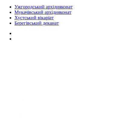
Ужгородський архідияконат
Мукачівський архідияконат
Хустський вікаріат
Берегівський деканат