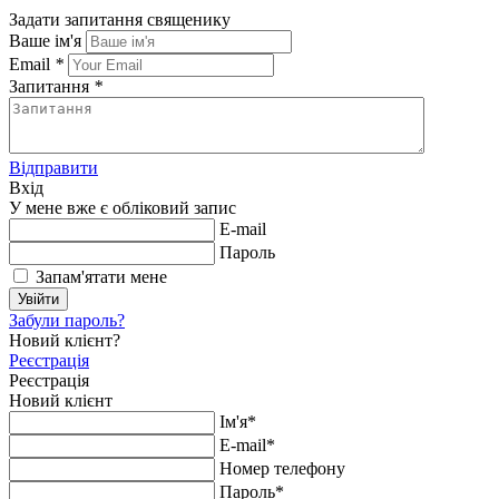
Задати запитання священику
Ваше ім'я
Email
*
Запитання
*
Відправити
Вхід
У мене вже є обліковий запис
E-mail
Пароль
Запам'ятати мене
Увійти
Забули пароль?
Новий клієнт?
Реєстрація
Реєстрація
Новий клієнт
Ім'я*
E-mail*
Номер телефону
Пароль*