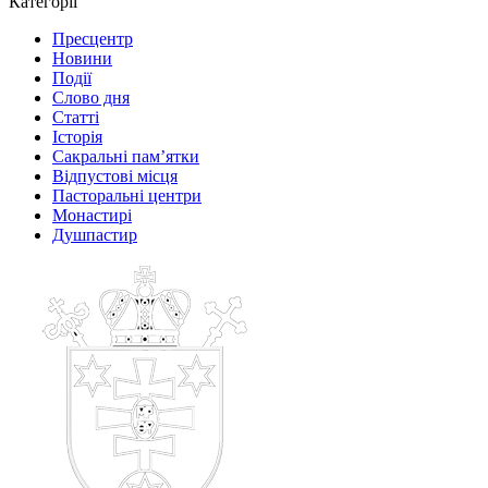
Категорії
Пресцентр
Новини
Події
Слово дня
Статті
Історія
Сакральні пам’ятки
Відпустові місця
Пасторальні центри
Монастирі
Душпастир