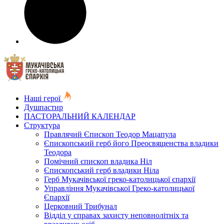
Наші герої
Душпастир
ПАСТОРАЛЬНИЙ КАЛЕНДАР
Структура
Правлячий Єпископ Теодор Мацапула
Єпископський герб його Преосвященства владики
Теодора
Помічний єпископ владика Ніл
Єпископський герб владики Ніла
Герб Мукачівської греко-католицької єпархії
Управління Мукачівської Греко-католицької
Єпархії
Церковний Трибунал
Відділ у справах захисту неповнолітніх та