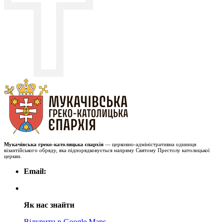
Мукачівська греко-католицька єпархія
— церковно-адміністративна одиниця
візантійського обряду, яка підпорядковується напряму Святому Престолу католицької
церкви.
Email:
Як нас знайти
Відкрити в Google Maps