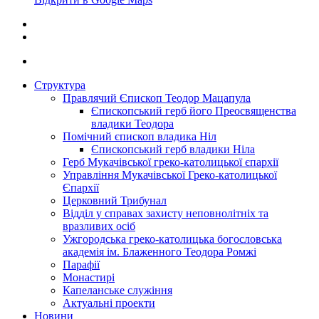
Структура
Правлячий Єпископ Теодор Мацапула
Єпископський герб його Преосвященства
владики Теодора
Помічний єпископ владика Ніл
Єпископський герб владики Ніла
Герб Мукачівської греко-католицької єпархії
Управління Мукачівської Греко-католицької
Єпархії
Церковний Трибунал
Відділ у справах захисту неповнолітніх та
вразливих осіб
Ужгородська греко-католицька богословська
академія ім. Блаженного Теодора Ромжі
Парафії
Монастирі
Капеланське служіння
Актуальні проекти
Новини