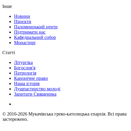
Інше
Новини
Проєкти
Паломницький центр
Підтримати нас
Кафедральний собор
Монастирі
Статті
Літургіка
Богослов'я
Патрологія
Канонічне право
Наша історія
Душпастирство молоді
Запитати Священика
© 2010-2026
Мукачівська греко-католицька єпархія.
Всі права
застережено.