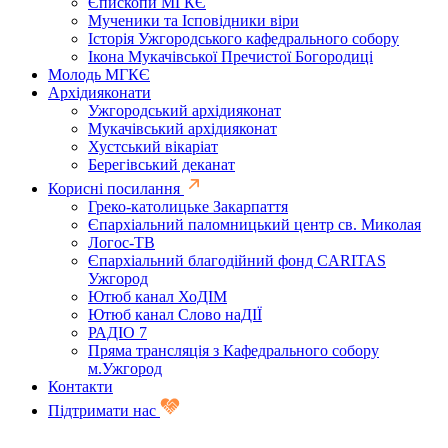
Єпископи МГКЄ
Мученики та Ісповідники віри
Історія Ужгородського кафедрального собору
Ікона Мукачівської Пречистої Богородиці
Молодь МГКЄ
Архідияконати
Ужгородський архідияконат
Мукачівський архідияконат
Хустський вікаріат
Берегівський деканат
Корисні посилання
Греко-католицьке Закарпаття
Єпархіальний паломницький центр св. Миколая
Логос-ТВ
Єпархіальний благодійний фонд CARITAS
Ужгород
Ютюб канал ХоДІМ
Ютюб канал Слово наДІЇ
РАДІО 7
Пряма трансляція з Кафедрального собору
м.Ужгород
Контакти
Підтримати нас