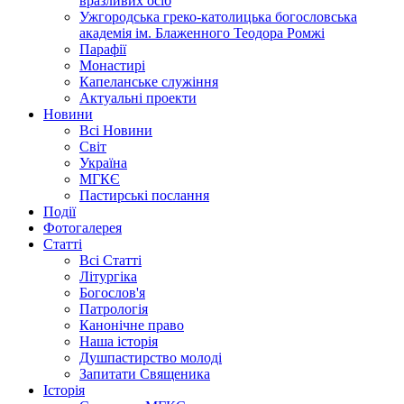
вразливих осіб
Ужгородська греко-католицька богословська
академія ім. Блаженного Теодора Ромжі
Парафії
Монастирі
Капеланське служіння
Актуальні проекти
Новини
Всі Новини
Світ
Україна
МГКЄ
Пастирські послання
Події
Фотогалерея
Статті
Всі Статті
Літургіка
Богослов'я
Патрологія
Канонічне право
Наша історія
Душпастирство молоді
Запитати Священика
Історія