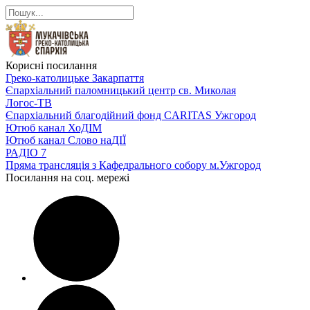
Корисні посилання
Греко-католицьке Закарпаття
Єпархіальний паломницький центр св. Миколая
Логос-ТВ
Єпархіальний благодійний фонд CARITAS Ужгород
Ютюб канал ХоДІМ
Ютюб канал Слово наДІЇ
РАДІО 7
Пряма трансляція з Кафедрального собору м.Ужгород
Посилання на соц. мережі