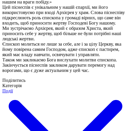
нашим на враги побіду.»
Цей піснеспів є унікальним у нашій єпархії, ми його
використовуємо при вході Архієрея у храм. Слова піснеспіву
підкреслюють роль єпископа у громаді вірних, що саме він
входить, щоб приносити жертву Господеві Богу нашому.
Ми зустрічаємо Архієрея, який є образом Христа, який
приносить себе у жертву, щоб більше не були потрібні наші
людські жертви.
Єпископ молиться не лише за себе, але і за цілу Церкву, яка
йому повірена самим Господом, адже єпископ є пастирем,
який має владу навчати, освячувати і управляти.
Також ми закликаємо Бога вислухати молитви єпископа.
Закінчується піснеспів закликом дарувати перемогу над
ворогами, що є дуже актуальним у цей час.
Поділитись
Категорія
Події