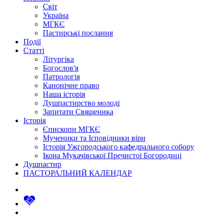
Світ
Україна
МГКЄ
Пастирські послання
Події
Статті
Літургіка
Богослов'я
Патрологія
Канонічне право
Наша історія
Душпастирство молоді
Запитати Священика
Історія
Єпископи МГКЄ
Мученики та Ісповідники віри
Історія Ужгородського кафедрального собору
Ікона Мукачівської Пречистої Богородиці
Душпастир
ПАСТОРАЛЬНИЙ КАЛЕНДАР