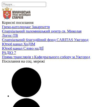
Корисні посилання
Греко-католицьке Закарпаття
Єпархіальний паломницький центр св. Миколая
Логос-ТВ
Єпархіальний благодійний фонд CARITAS Ужгород
Ютюб канал ХоДІМ
Ютюб канал Слово наДІЇ
РАДІО 7
Пряма трансляція з Кафедрального собору м.Ужгород
Посилання на соц. мережі