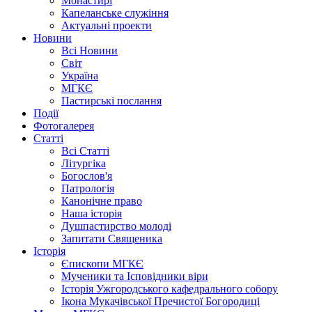
Монастирі
Капеланське служіння
Актуальні проекти
Новини
Всі Новини
Світ
Україна
МГКЄ
Пастирські послання
Події
Фотогалерея
Статті
Всі Статті
Літургіка
Богослов'я
Патрологія
Канонічне право
Наша історія
Душпастирство молоді
Запитати Священика
Історія
Єпископи МГКЄ
Мученики та Ісповідники віри
Історія Ужгородського кафедрального собору
Ікона Мукачівської Пречистої Богородиці