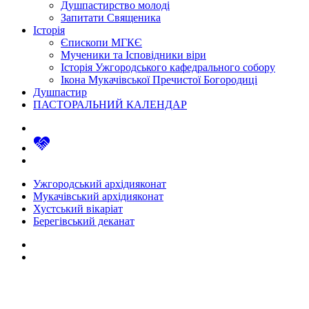
Душпастирство молоді
Запитати Священика
Історія
Єпископи МГКЄ
Мученики та Ісповідники віри
Історія Ужгородського кафедрального собору
Ікона Мукачівської Пречистої Богородиці
Душпастир
ПАСТОРАЛЬНИЙ КАЛЕНДАР
Ужгородський архідияконат
Мукачівський архідияконат
Хустський вікаріат
Берегівський деканат