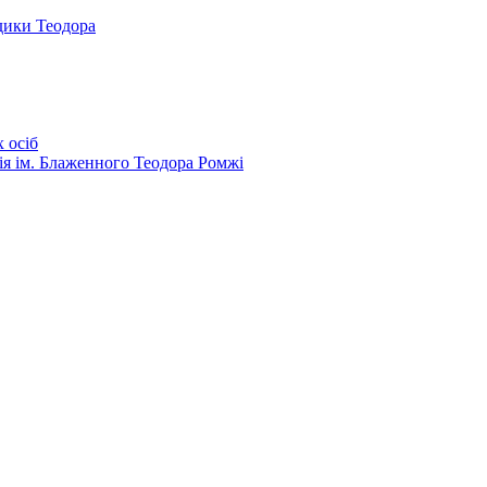
дики Теодора
 осіб
ія ім. Блаженного Теодора Ромжі