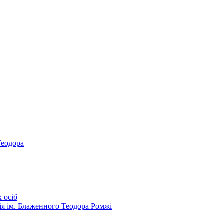
Теодора
 осіб
ія ім. Блаженного Теодора Ромжі