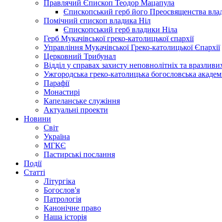
Правлячий Єпископ Теодор Мацапула
Єпископський герб його Преосвященства вла
Помічний єпископ владика Ніл
Єпископський герб владики Ніла
Герб Мукачівської греко-католицької єпархії
Управління Мукачівської Греко-католицької Єпархії
Церковний Трибунал
Відділ у справах захисту неповнолітніх та вразливих
Ужгородська греко-католицька богословська академ
Парафії
Монастирі
Капеланське служіння
Актуальні проекти
Новини
Світ
Україна
МГКЄ
Пастирські послання
Події
Статті
Літургіка
Богослов'я
Патрологія
Канонічне право
Наша історія