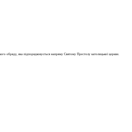
ого обряду, яка підпорядковується напряму Святому Престолу католицької церкви.