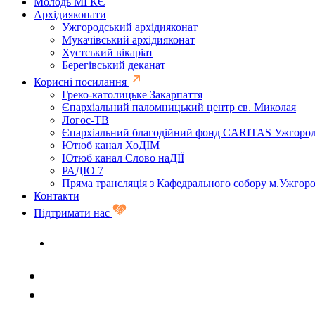
Молодь МГКЄ
Архідияконати
Ужгородський архідияконат
Мукачівський архідияконат
Хустський вікаріат
Берегівський деканат
Корисні посилання
Греко-католицьке Закарпаття
Єпархіальний паломницький центр св. Миколая
Логос-ТВ
Єпархіальний благодійний фонд CARITAS Ужгоро
Ютюб канал ХоДІМ
Ютюб канал Слово наДІЇ
РАДІО 7
Пряма трансляція з Кафедрального собору м.Ужгор
Контакти
Підтримати нас
Задати запитання священику