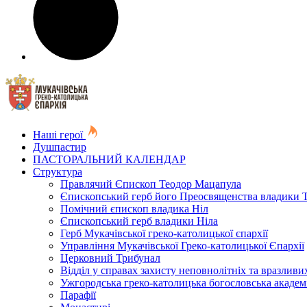
Наші герої
Душпастир
ПАСТОРАЛЬНИЙ КАЛЕНДАР
Структура
Правлячий Єпископ Теодор Мацапула
Єпископський герб його Преосвященства владики 
Помічний єпископ владика Ніл
Єпископський герб владики Ніла
Герб Мукачівської греко-католицької єпархії
Управління Мукачівської Греко-католицької Єпархії
Церковний Трибунал
Відділ у справах захисту неповнолітніх та вразливих
Ужгородська греко-католицька богословська академ
Парафії