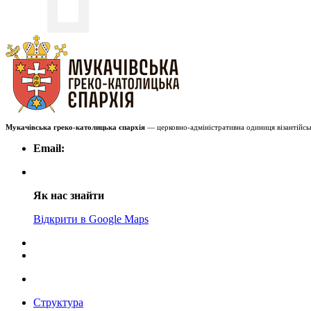
Мукачівська греко-католицька єпархія
— церковно-адміністративна одиниця візантійськ
Email:
Як нас знайти
Відкрити в Google Maps
Структура