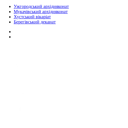
Ужгородський архідияконат
Мукачівський архідияконат
Хустський вікаріат
Берегівський деканат