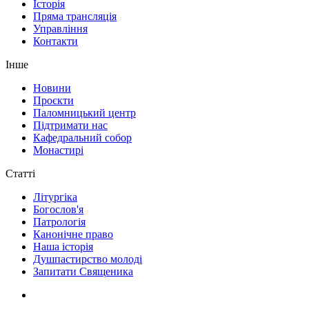
Історія
Пряма трансляція
Управління
Контакти
Інше
Новини
Проєкти
Паломницький центр
Підтримати нас
Кафедральний собор
Монастирі
Статті
Літургіка
Богослов'я
Патрологія
Канонічне право
Наша історія
Душпастирство молоді
Запитати Священика