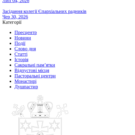
Лип 04, 2026
Засідання колегії Єпархіальних радників
Чер 30, 2026
Категорії
Пресцентр
Новини
Події
Слово дня
Статті
Історія
Сакральні пам’ятки
Відпустові місця
Пасторальні центри
Монастирі
Душпастир