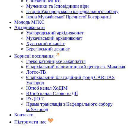
Єпископи МГКЄ
Мученики та Ісповідники віри
Історія Ужгородського кафедрального собору
Ікона Мукачівської Пречистої Богородиці
Молодь МГКЄ
Архідияконати
Ужгородський архідияконат
Мукачівський архідияконат
Хустський вікаріат
Берегівський деканат
Корисні посилання
Греко-католицьке Закарпаття
Єпархіальний паломницький центр св. Миколая
Логос-ТВ
Єпархіальний благодійний фонд CARITAS
Ужгород
Ютюб канал ХоДІМ
Ютюб канал Слово наДІЇ
РАДІО 7
Пряма трансляція з Кафедрального собору
м.Ужгород
Контакти
Підтримати нас