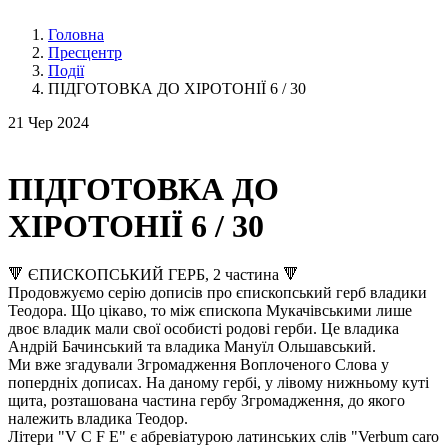
Головна
Пресцентр
Події
ПІДГОТОВКА ДО ХІРОТОНІЇ 6 / 30
21
Чер 2024
ПІДГОТОВКА ДО
ХІРОТОНІЇ 6 / 30
🔻 ЄПИСКОПСЬКИЙ ГЕРБ, 2 частина 🔻
Продовжуємо серію дописів про єпископський герб владики
Теодора. Що цікаво, то між єпископа Мукачівськими лише
двоє владик мали свої особисті родові герби. Це владика
Андрій Бачинський та владика Мануїл Ольшавський.
Ми вже згадували Згромадження Воплоченого Слова у
попердніх дописах. На даному гербі, у лівому нижньому куті
щита, розташована частина гербу Згромадження, до якого
належить владика Теодор.
Літери "V C F E" є абревіатурою латинських слів "Verbum caro