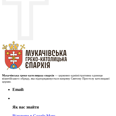
Мукачівська греко-католицька єпархія
— церковно-адміністративна одиниця
візантійського обряду, яка підпорядковується напряму Святому Престолу католицької
церкви.
Email:
Як нас знайти
Відкрити в Google Maps