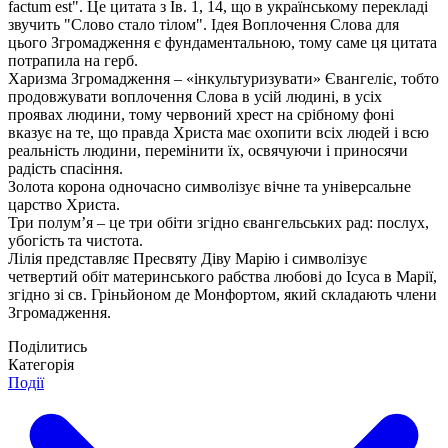
factum est". Це цитата з Ів. 1, 14, що в українському перекладі
звучить "Слово стало тілом". Ідея Воплочення Слова для
цього Згромадження є фундаментальною, тому саме ця цитата
потрапила на герб.
Харизма Згромадження – «інкультуризувати» Євангеліє, тобто
продовжувати воплочення Слова в усій людині, в усіх
проявах людини, тому червоний хрест на срібному фоні
вказує на те, що правда Христа має охопити всіх людей і всю
реальність людини, перемінити їх, освячуючи і приносячи
радість спасіння.
Золота корона одночасно символізує вічне та універсальне
царство Христа.
Три полум’я – це три обіти згідно євангельських рад: послух,
убогість та чистота.
Лілія представляє Пресвяту Діву Марію і символізує
четвертий обіт материнського рабства любові до Ісуса в Марії,
згідно зі св. Гріньйоном де Монфортом, який складають члени
Згромадження.
Поділитись
Категорія
Події