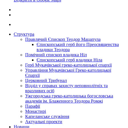
Структура
Правлячий Єпископ Теодор Мацапула
Єпископський герб його Преосвященства
владики Теодора
Помічний єпископ владика Ніл
Єпископський герб владики Ніла
Герб Мукачівської греко-католицької єпархії
Управління Мукачівської Греко-католицької
Єпархії
Церковний Трибунал
Відділ у справах захисту неповнолітніх та
вразливих осіб
Ужгородська греко-католицька богословська
академія ім. Блаженного Теодора Ромжі
Парафії
Монастирі
Капеланське служіння
Актуальні проекти
Новини