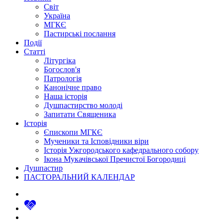
Світ
Україна
МГКЄ
Пастирські послання
Події
Статті
Літургіка
Богослов'я
Патрологія
Канонічне право
Наша історія
Душпастирство молоді
Запитати Священика
Історія
Єпископи МГКЄ
Мученики та Ісповідники віри
Історія Ужгородського кафедрального собору
Ікона Мукачівської Пречистої Богородиці
Душпастир
ПАСТОРАЛЬНИЙ КАЛЕНДАР