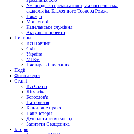
вразливих осіб
Ужгородська греко-католицька богословська
академія ім. Блаженного Теодора Ромжі
Парафії
Монастирі
Капеланське служіння
Актуальні проекти
Новини
Всі Новини
Світ
Україна
МГКЄ
Пастирські послання
Події
Фотогалерея
Статті
Всі Статті
Літургіка
Богослов'я
Патрологія
Канонічне право
Наша історія
Душпастирство молоді
Запитати Священика
Історія