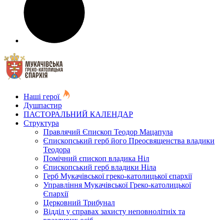
Наші герої
Душпастир
ПАСТОРАЛЬНИЙ КАЛЕНДАР
Структура
Правлячий Єпископ Теодор Мацапула
Єпископський герб його Преосвященства владики
Теодора
Помічний єпископ владика Ніл
Єпископський герб владики Ніла
Герб Мукачівської греко-католицької єпархії
Управління Мукачівської Греко-католицької
Єпархії
Церковний Трибунал
Відділ у справах захисту неповнолітніх та