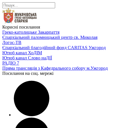
Корисні посилання
Греко-католицьке Закарпаття
Єпархіальний паломницький центр св. Миколая
Логос-ТВ
Єпархіальний благодійний фонд CARITAS Ужгород
Ютюб канал ХоДІМ
Ютюб канал Слово наДІЇ
РАДІО 7
Пряма трансляція з Кафедрального собору м.Ужгород
Посилання на соц. мережі