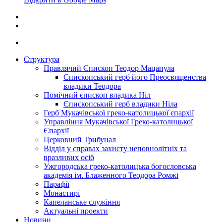
Структура
Правлячий Єпископ Теодор Мацапула
Єпископський герб його Преосвященства
владики Теодора
Помічний єпископ владика Ніл
Єпископський герб владики Ніла
Герб Мукачівської греко-католицької єпархії
Управління Мукачівської Греко-католицької
Єпархії
Церковний Трибунал
Відділ у справах захисту неповнолітніх та
вразливих осіб
Ужгородська греко-католицька богословська
академія ім. Блаженного Теодора Ромжі
Парафії
Монастирі
Капеланське служіння
Актуальні проекти
Новини