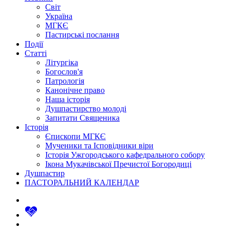
Світ
Україна
МГКЄ
Пастирські послання
Події
Статті
Літургіка
Богослов'я
Патрологія
Канонічне право
Наша історія
Душпастирство молоді
Запитати Священика
Історія
Єпископи МГКЄ
Мученики та Ісповідники віри
Історія Ужгородського кафедрального собору
Ікона Мукачівської Пречистої Богородиці
Душпастир
ПАСТОРАЛЬНИЙ КАЛЕНДАР