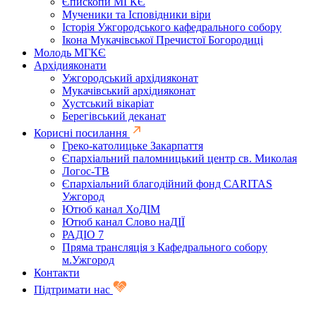
Єпископи МГКЄ
Мученики та Ісповідники віри
Історія Ужгородського кафедрального собору
Ікона Мукачівської Пречистої Богородиці
Молодь МГКЄ
Архідияконати
Ужгородський архідияконат
Мукачівський архідияконат
Хустський вікаріат
Берегівський деканат
Корисні посилання
Греко-католицьке Закарпаття
Єпархіальний паломницький центр св. Миколая
Логос-ТВ
Єпархіальний благодійний фонд CARITAS
Ужгород
Ютюб канал ХоДІМ
Ютюб канал Слово наДІЇ
РАДІО 7
Пряма трансляція з Кафедрального собору
м.Ужгород
Контакти
Підтримати нас