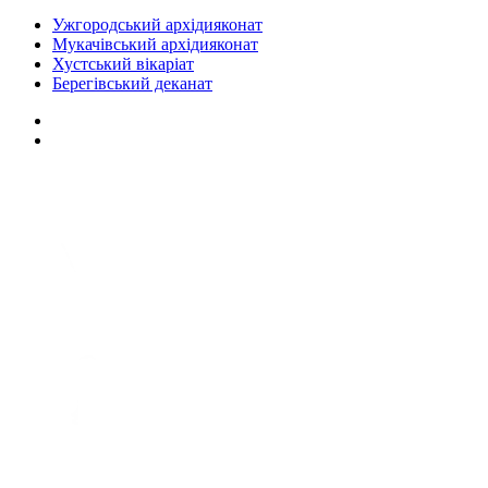
Ужгородський архідияконат
Мукачівський архідияконат
Хустський вікаріат
Берегівський деканат