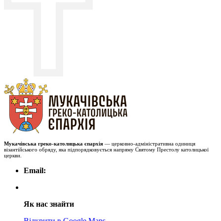
Мукачівська греко-католицька єпархія
— церковно-адміністративна одиниця
візантійського обряду, яка підпорядковується напряму Святому Престолу католицької
церкви.
Email:
Як нас знайти
Відкрити в Google Maps