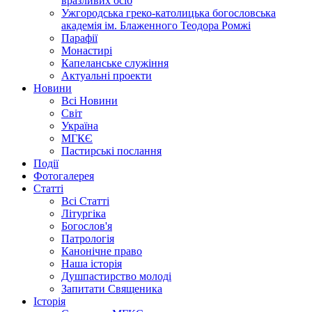
вразливих осіб
Ужгородська греко-католицька богословська
академія ім. Блаженного Теодора Ромжі
Парафії
Монастирі
Капеланське служіння
Актуальні проекти
Новини
Всі Новини
Світ
Україна
МГКЄ
Пастирські послання
Події
Фотогалерея
Статті
Всі Статті
Літургіка
Богослов'я
Патрологія
Канонічне право
Наша історія
Душпастирство молоді
Запитати Священика
Історія