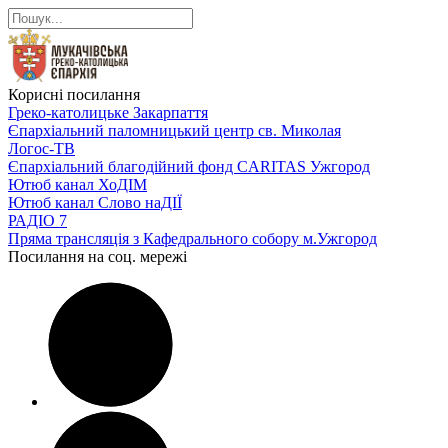
Корисні посилання
Греко-католицьке Закарпаття
Єпархіальний паломницький центр св. Миколая
Логос-ТВ
Єпархіальний благодійний фонд CARITAS Ужгород
Ютюб канал ХоДІМ
Ютюб канал Слово наДІЇ
РАДІО 7
Пряма трансляція з Кафедрального собору м.Ужгород
Посилання на соц. мережі