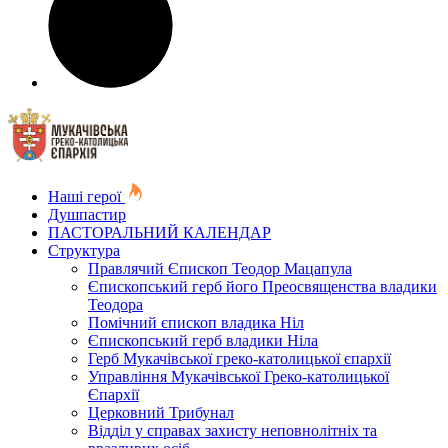
Наші герої
Душпастир
ПАСТОРАЛЬНИЙ КАЛЕНДАР
Структура
Правлячий Єпископ Теодор Мацапула
Єпископський герб його Преосвященства владики
Теодора
Помічний єпископ владика Ніл
Єпископський герб владики Ніла
Герб Мукачівської греко-католицької єпархії
Управління Мукачівської Греко-католицької
Єпархії
Церковний Трибунал
Відділ у справах захисту неповнолітніх та