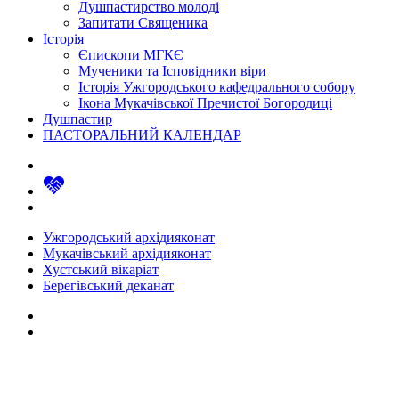
Душпастирство молоді
Запитати Священика
Історія
Єпископи МГКЄ
Мученики та Ісповідники віри
Історія Ужгородського кафедрального собору
Ікона Мукачівської Пречистої Богородиці
Душпастир
ПАСТОРАЛЬНИЙ КАЛЕНДАР
Ужгородський архідияконат
Мукачівський архідияконат
Хустський вікаріат
Берегівський деканат