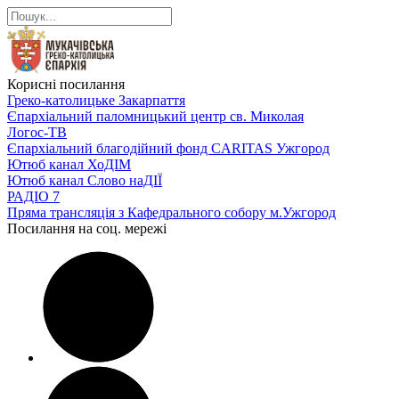
Корисні посилання
Греко-католицьке Закарпаття
Єпархіальний паломницький центр св. Миколая
Логос-ТВ
Єпархіальний благодійний фонд CARITAS Ужгород
Ютюб канал ХоДІМ
Ютюб канал Слово наДІЇ
РАДІО 7
Пряма трансляція з Кафедрального собору м.Ужгород
Посилання на соц. мережі