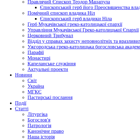
Правлячий Єпископ Теодор Мацапула
Єпископський герб його Преосвященства вла
Помічний єпископ владика Ніл
Єпископський герб владики Ніла
Герб Мукачівської греко-католицької єпархії
Управління Мукачівської Греко-католицької Єпархії
Церковний Трибунал
Відділ у справах захисту неповнолітніх та вразливих
Ужгородська греко-католицька богословська академ
Парафії
Монастирі
Капеланське служіння
Актуальні проекти
Новини
Світ
Україна
МГКЄ
Пастирські послання
Події
Статті
Літургіка
Богослов'я
Патрологія
Канонічне право
Наша історія