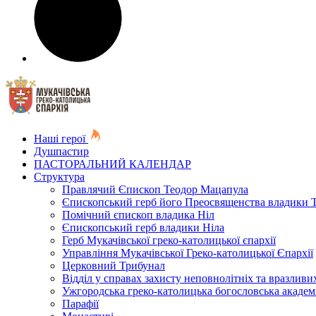
Наші герої
Душпастир
ПАСТОРАЛЬНИЙ КАЛЕНДАР
Структура
Правлячий Єпископ Теодор Мацапула
Єпископський герб його Преосвященства владики 
Помічний єпископ владика Ніл
Єпископський герб владики Ніла
Герб Мукачівської греко-католицької єпархії
Управління Мукачівської Греко-католицької Єпархії
Церковний Трибунал
Відділ у справах захисту неповнолітніх та вразливих
Ужгородська греко-католицька богословська академ
Парафії