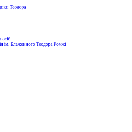
дики Теодора
 осіб
ія ім. Блаженного Теодора Ромжі