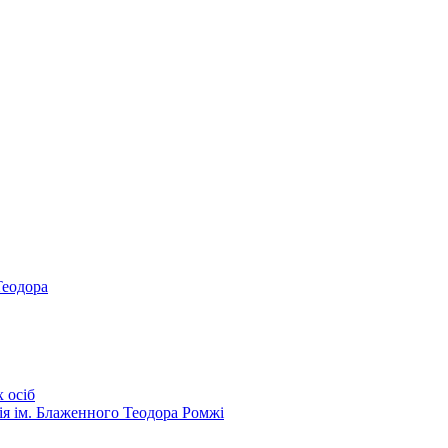
Теодора
 осіб
ія ім. Блаженного Теодора Ромжі