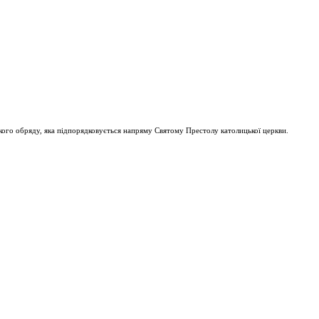
ого обряду, яка підпорядковується напряму Святому Престолу католицької церкви.