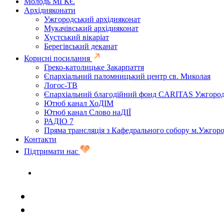
Молодь МГКЄ
Архідияконати
Ужгородський архідияконат
Мукачівський архідияконат
Хустський вікаріат
Берегівський деканат
Корисні посилання
Греко-католицьке Закарпаття
Єпархіальний паломницький центр св. Миколая
Логос-ТВ
Єпархіальний благодійний фонд CARITAS Ужгоро
Ютюб канал ХоДІМ
Ютюб канал Слово наДІЇ
РАДІО 7
Пряма трансляція з Кафедрального собору м.Ужгор
Контакти
Підтримати нас
Задати запитання священику