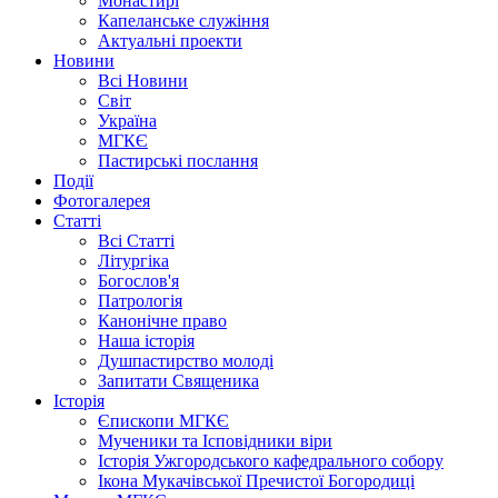
Монастирі
Капеланське служіння
Актуальні проекти
Новини
Всі Новини
Світ
Україна
МГКЄ
Пастирські послання
Події
Фотогалерея
Статті
Всі Статті
Літургіка
Богослов'я
Патрологія
Канонічне право
Наша історія
Душпастирство молоді
Запитати Священика
Історія
Єпископи МГКЄ
Мученики та Ісповідники віри
Історія Ужгородського кафедрального собору
Ікона Мукачівської Пречистої Богородиці