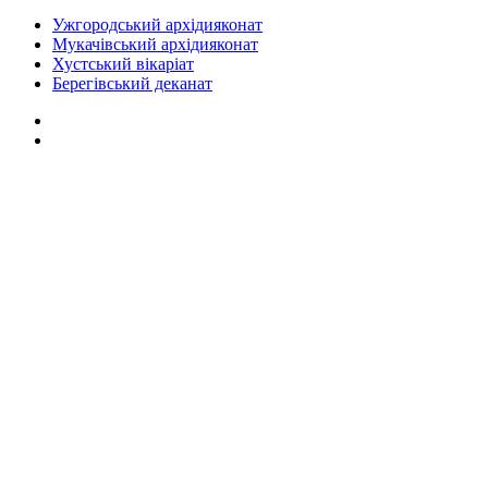
Ужгородський архідияконат
Мукачівський архідияконат
Хустський вікаріат
Берегівський деканат