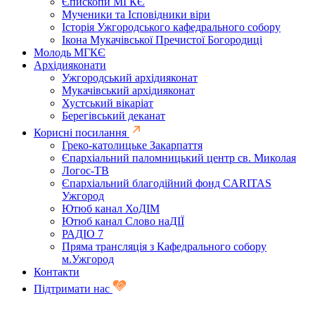
Єпископи МГКЄ
Мученики та Ісповідники віри
Історія Ужгородського кафедрального собору
Ікона Мукачівської Пречистої Богородиці
Молодь МГКЄ
Архідияконати
Ужгородський архідияконат
Мукачівський архідияконат
Хустський вікаріат
Берегівський деканат
Корисні посилання
Греко-католицьке Закарпаття
Єпархіальний паломницький центр св. Миколая
Логос-ТВ
Єпархіальний благодійний фонд CARITAS
Ужгород
Ютюб канал ХоДІМ
Ютюб канал Слово наДІЇ
РАДІО 7
Пряма трансляція з Кафедрального собору
м.Ужгород
Контакти
Підтримати нас