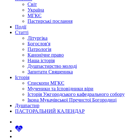
Світ
Україна
МГКЄ
Пастирські послання
Події
Статті
Літургіка
Богослов'я
Патрологія
Канонічне право
Наша історія
Душпастирство молоді
Запитати Священика
Історія
Єпископи МГКЄ
Мученики та Ісповідники віри
Історія Ужгородського кафедрального собору
Ікона Мукачівської Пречистої Богородиці
Душпастир
ПАСТОРАЛЬНИЙ КАЛЕНДАР