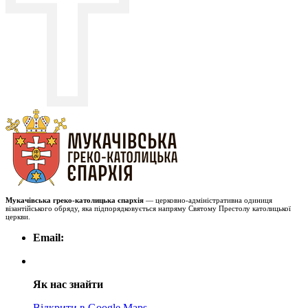
Мукачівська греко-католицька єпархія
— церковно-адміністративна одиниця
візантійського обряду, яка підпорядковується напряму Святому Престолу католицької
церкви.
Email:
Як нас знайти
Відкрити в Google Maps