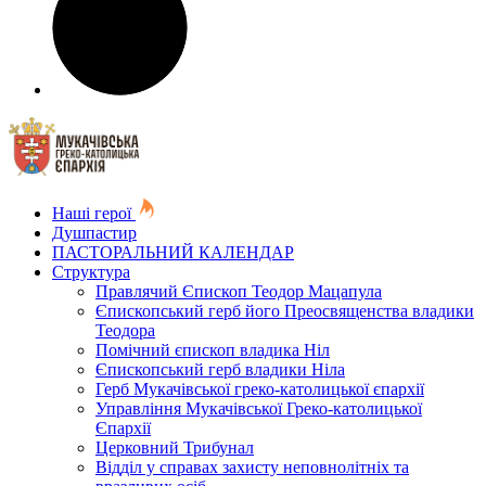
Наші герої
Душпастир
ПАСТОРАЛЬНИЙ КАЛЕНДАР
Структура
Правлячий Єпископ Теодор Мацапула
Єпископський герб його Преосвященства владики
Теодора
Помічний єпископ владика Ніл
Єпископський герб владики Ніла
Герб Мукачівської греко-католицької єпархії
Управління Мукачівської Греко-католицької
Єпархії
Церковний Трибунал
Відділ у справах захисту неповнолітніх та