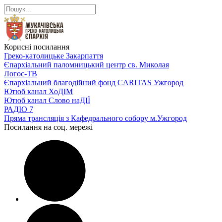
Корисні посилання
Греко-католицьке Закарпаття
Єпархіальний паломницький центр св. Миколая
Логос-ТВ
Єпархіальний благодійний фонд CARITAS Ужгород
Ютюб канал ХоДІМ
Ютюб канал Слово наДІЇ
РАДІО 7
Пряма трансляція з Кафедрального собору м.Ужгород
Посилання на соц. мережі