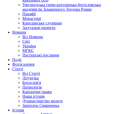
вразливих осіб
Ужгородська греко-католицька богословська
академія ім. Блаженного Теодора Ромжі
Парафії
Монастирі
Капеланське служіння
Актуальні проекти
Новини
Всі Новини
Світ
Україна
МГКЄ
Пастирські послання
Події
Фотогалерея
Статті
Всі Статті
Літургіка
Богослов'я
Патрологія
Канонічне право
Наша історія
Душпастирство молоді
Запитати Священика
Історія