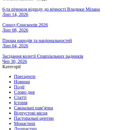
6-та річниця відходу до вічності Владики Мілана
Лип 14, 2026
Синод Єпископів 2026
Лип 08, 2026
Проща народів та національностей
Лип 04, 2026
Засідання колегії Єпархіальних радників
Чер 30, 2026
Категорії
Пресцентр
Новини
Події
Слово дня
Статті
Історія
Сакральні пам’ятки
Відпустові місця
Пасторальні центри
Монастирі
Душпастир