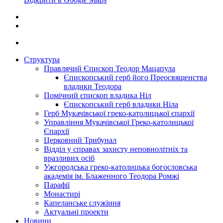
Структура
Правлячий Єпископ Теодор Мацапула
Єпископський герб його Преосвященства
владики Теодора
Помічний єпископ владика Ніл
Єпископський герб владики Ніла
Герб Мукачівської греко-католицької єпархії
Управління Мукачівської Греко-католицької
Єпархії
Церковний Трибунал
Відділ у справах захисту неповнолітніх та
вразливих осіб
Ужгородська греко-католицька богословська
академія ім. Блаженного Теодора Ромжі
Парафії
Монастирі
Капеланське служіння
Актуальні проекти
Новини