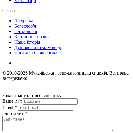
Монастирі
Статті
Літургіка
Богослов'я
Патрологія
Канонічне право
Наша історія
Душпастирство молоді
Запитати Священика
© 2010-2026
Мукачівська греко-католицька єпархія.
Всі права
застережено.
Задати запитання священику
Ваше ім'я
Email
*
Запитання
*