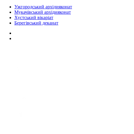
Ужгородський архідияконат
Мукачівський архідияконат
Хустський вікаріат
Берегівський деканат