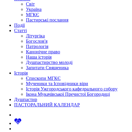
Світ
Україна
МГКЄ
Пастирські послання
Події
Статті
Літургіка
Богослов'я
Патрологія
Канонічне право
Наша історія
Душпастирство молоді
Запитати Священика
Історія
Єпископи МГКЄ
Мученики та Ісповідники віри
Історія Ужгородського кафедрального собору
Ікона Мукачівської Пречистої Богородиці
Душпастир
ПАСТОРАЛЬНИЙ КАЛЕНДАР