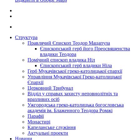
Структура
Правлячий Єпископ Теодор Мацапула
Єпископський герб його Преосвященства
владики Теодора
Помічний єпископ владика Ніл
Єпископський герб владики Ніла
Герб Мукачівської греко-католицької єпархії
Управління Мукачівської Греко-католицької
Єпархії
Церковний Трибунал
Відділ у справах захисту неповнолітніх та
вразливих осіб
Ужгородська греко-католицька богословська
академія ім. Блаженного Теодора Ромжі
Парафії
Монастирі
Капеланське служіння
Актуальні проекти
Новини