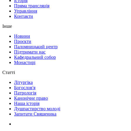
Історія
Пряма трансляція
Управління
Контакти
Інше
Новини
Проєкти
Паломницький центр
Підтримати нас
Кафедральний собор
Монастирі
Статті
Літургіка
Богослов'я
Патрологія
Канонічне право
Наша історія
Душпастирство молоді
Запитати Священика