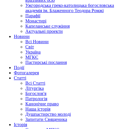
вразливих осіб
Ужгородська греко-католицька богословська
академія ім. Блаженного Теодора Ромжі
Парафії
Монастирі
Капеланське служіння
Актуальні проекти
Новини
Всі Новини
Світ
Україна
МГКЄ
Пастирські послання
Події
Фотогалерея
Статті
Всі Статті
Літургіка
Богослов'я
Патрологія
Канонічне право
Наша історія
Душпастирство молоді
Запитати Священика
Історія