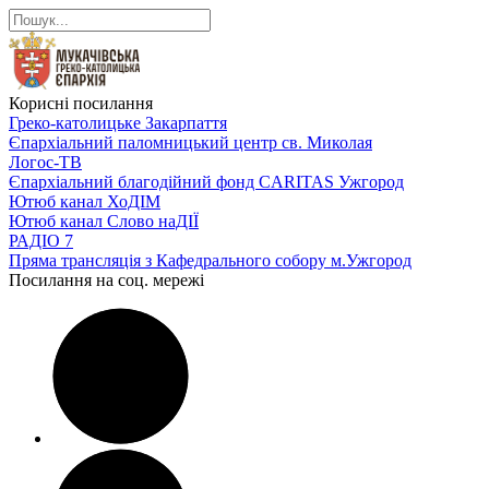
Корисні посилання
Греко-католицьке Закарпаття
Єпархіальний паломницький центр св. Миколая
Логос-ТВ
Єпархіальний благодійний фонд CARITAS Ужгород
Ютюб канал ХоДІМ
Ютюб канал Слово наДІЇ
РАДІО 7
Пряма трансляція з Кафедрального собору м.Ужгород
Посилання на соц. мережі