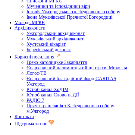
Єпископи МГКЄ
Мученики та Ісповідники віри
Історія Ужгородського кафедрального собору
Ікона Мукачівської Пречистої Богородиці
Молодь МГКЄ
Архідияконати
Ужгородський архідияконат
Мукачівський архідияконат
Хустський вікаріат
Берегівський деканат
Корисні посилання
Греко-католицьке Закарпаття
Єпархіальний паломницький центр св. Миколая
Логос-ТВ
Єпархіальний благодійний фонд CARITAS
Ужгород
Ютюб канал ХоДІМ
Ютюб канал Слово наДІЇ
РАДІО 7
Пряма трансляція з Кафедрального собору
м.Ужгород
Контакти
Підтримати нас