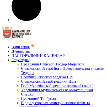
Наші герої
Душпастир
ПАСТОРАЛЬНИЙ КАЛЕНДАР
Структура
Правлячий Єпископ Теодор Мацапула
Єпископський герб його Преосвященства владики
Теодора
Помічний єпископ владика Ніл
Єпископський герб владики Ніла
Герб Мукачівської греко-католицької єпархії
Управління Мукачівської Греко-католицької
Єпархії
Церковний Трибунал
Відділ у справах захисту неповнолітніх та