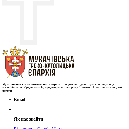
Мукачівська греко-католицька єпархія
— церковно-адміністративна одиниця
візантійського обряду, яка підпорядковується напряму Святому Престолу католицької
церкви.
Email:
Як нас знайти
Відкрити в Google Maps