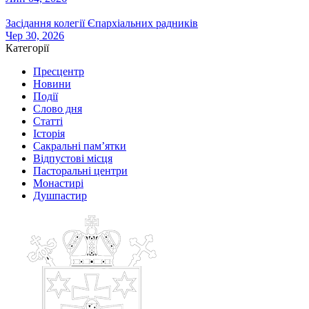
Засідання колегії Єпархіальних радників
Чер 30, 2026
Категорії
Пресцентр
Новини
Події
Слово дня
Статті
Історія
Сакральні пам’ятки
Відпустові місця
Пасторальні центри
Монастирі
Душпастир