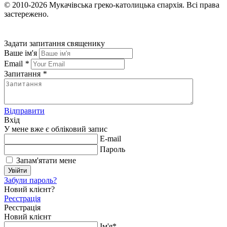
© 2010-2026
Мукачівська греко-католицька єпархія.
Всі права
застережено.
Задати запитання священику
Ваше ім'я
Email
*
Запитання
*
Відправити
Вхід
У мене вже є обліковий запис
E-mail
Пароль
Запам'ятати мене
Увійти
Забули пароль?
Новий клієнт?
Реєстрація
Реєстрація
Новий клієнт
Ім'я*