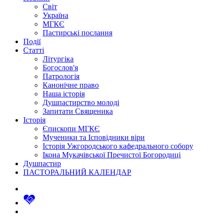
Світ
Україна
МГКЄ
Пастирські послання
Події
Статті
Літургіка
Богослов'я
Патрологія
Канонічне право
Наша історія
Душпастирство молоді
Запитати Священика
Історія
Єпископи МГКЄ
Мученики та Ісповідники віри
Історія Ужгородського кафедрального собору
Ікона Мукачівської Пречистої Богородиці
Душпастир
ПАСТОРАЛЬНИЙ КАЛЕНДАР