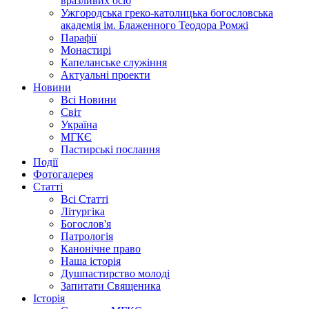
вразливих осіб
Ужгородська греко-католицька богословська
академія ім. Блаженного Теодора Ромжі
Парафії
Монастирі
Капеланське служіння
Актуальні проекти
Новини
Всі Новини
Світ
Україна
МГКЄ
Пастирські послання
Події
Фотогалерея
Статті
Всі Статті
Літургіка
Богослов'я
Патрологія
Канонічне право
Наша історія
Душпастирство молоді
Запитати Священика
Історія