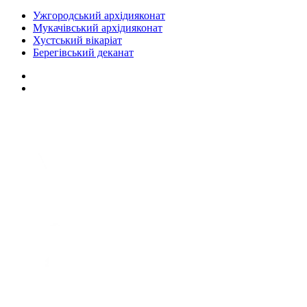
Ужгородський архідияконат
Мукачівський архідияконат
Хустський вікаріат
Берегівський деканат