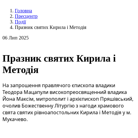
Головна
Пресцентр
Події
Празник святих Кирила і Методія
06
Лип 2025
Празник святих Кирила і
Методія
На запрошення правлячого єпископа владики
Теодора Мацапули високопреосвященний владика
Йона Максім, митрополит і архієпископ Пряшівський,
очолив Божественну Літургію з нагоди храмового
свята святих рівноапостольних Кирила і Методія у м.
Мукачево.