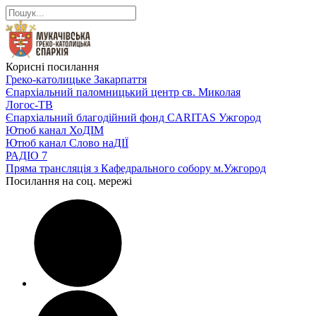
Корисні посилання
Греко-католицьке Закарпаття
Єпархіальний паломницький центр св. Миколая
Логос-ТВ
Єпархіальний благодійний фонд CARITAS Ужгород
Ютюб канал ХоДІМ
Ютюб канал Слово наДІЇ
РАДІО 7
Пряма трансляція з Кафедрального собору м.Ужгород
Посилання на соц. мережі