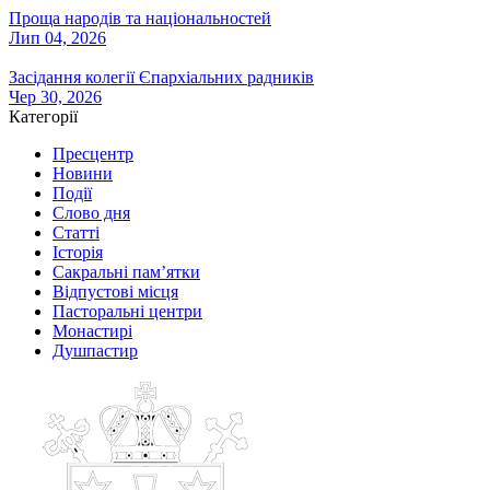
Проща народів та національностей
Лип 04, 2026
Засідання колегії Єпархіальних радників
Чер 30, 2026
Категорії
Пресцентр
Новини
Події
Слово дня
Статті
Історія
Сакральні пам’ятки
Відпустові місця
Пасторальні центри
Монастирі
Душпастир