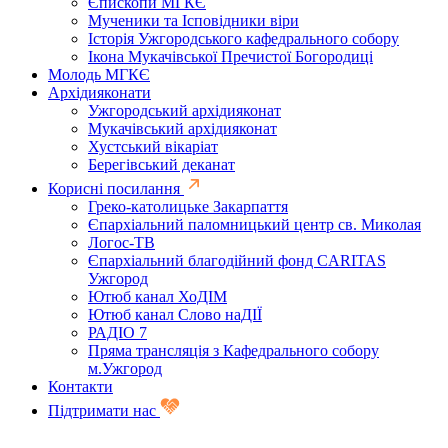
Єпископи МГКЄ
Мученики та Ісповідники віри
Історія Ужгородського кафедрального собору
Ікона Мукачівської Пречистої Богородиці
Молодь МГКЄ
Архідияконати
Ужгородський архідияконат
Мукачівський архідияконат
Хустський вікаріат
Берегівський деканат
Корисні посилання
Греко-католицьке Закарпаття
Єпархіальний паломницький центр св. Миколая
Логос-ТВ
Єпархіальний благодійний фонд CARITAS
Ужгород
Ютюб канал ХоДІМ
Ютюб канал Слово наДІЇ
РАДІО 7
Пряма трансляція з Кафедрального собору
м.Ужгород
Контакти
Підтримати нас