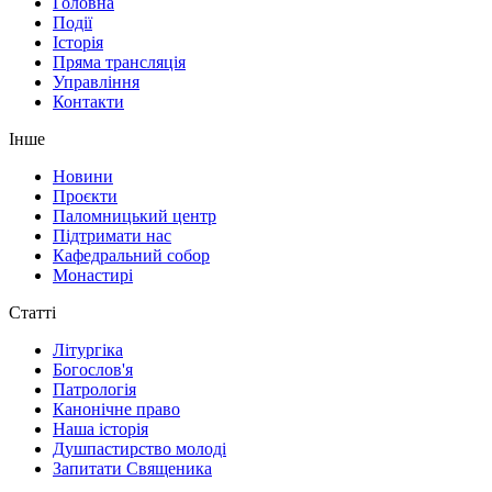
Головна
Події
Історія
Пряма трансляція
Управління
Контакти
Інше
Новини
Проєкти
Паломницький центр
Підтримати нас
Кафедральний собор
Монастирі
Статті
Літургіка
Богослов'я
Патрологія
Канонічне право
Наша історія
Душпастирство молоді
Запитати Священика