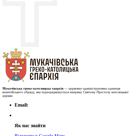
Мукачівська греко-католицька єпархія
— церковно-адміністративна одиниця
візантійського обряду, яка підпорядковується напряму Святому Престолу католицької
церкви.
Email:
Як нас знайти
Відкрити в Google Maps