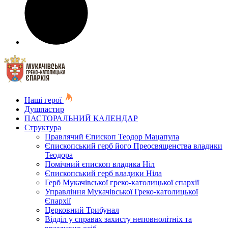
Наші герої
Душпастир
ПАСТОРАЛЬНИЙ КАЛЕНДАР
Структура
Правлячий Єпископ Теодор Мацапула
Єпископський герб його Преосвященства владики
Теодора
Помічний єпископ владика Ніл
Єпископський герб владики Ніла
Герб Мукачівської греко-католицької єпархії
Управління Мукачівської Греко-католицької
Єпархії
Церковний Трибунал
Відділ у справах захисту неповнолітніх та