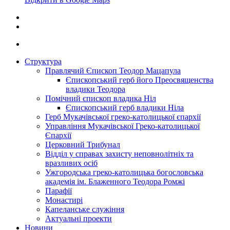
Структура
Правлячий Єпископ Теодор Мацапула
Єпископський герб його Преосвященства
владики Теодора
Помічний єпископ владика Ніл
Єпископський герб владики Ніла
Герб Мукачівської греко-католицької єпархії
Управління Мукачівської Греко-католицької
Єпархії
Церковний Трибунал
Відділ у справах захисту неповнолітніх та
вразливих осіб
Ужгородська греко-католицька богословська
академія ім. Блаженного Теодора Ромжі
Парафії
Монастирі
Капеланське служіння
Актуальні проекти
Новини