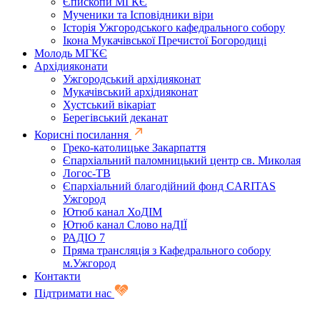
Єпископи МГКЄ
Мученики та Ісповідники віри
Історія Ужгородського кафедрального собору
Ікона Мукачівської Пречистої Богородиці
Молодь МГКЄ
Архідияконати
Ужгородський архідияконат
Мукачівський архідияконат
Хустський вікаріат
Берегівський деканат
Корисні посилання
Греко-католицьке Закарпаття
Єпархіальний паломницький центр св. Миколая
Логос-ТВ
Єпархіальний благодійний фонд CARITAS
Ужгород
Ютюб канал ХоДІМ
Ютюб канал Слово наДІЇ
РАДІО 7
Пряма трансляція з Кафедрального собору
м.Ужгород
Контакти
Підтримати нас