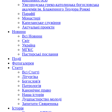
вразливих осіб
Ужгородська греко-католицька богословська
академія ім. Блаженного Теодора Ромжі
Парафії
Монастирі
Капеланське служіння
Актуальні проекти
Новини
Всі Новини
Світ
Україна
МГКЄ
Пастирські послання
Події
Фотогалерея
Статті
Всі Статті
Літургіка
Богослов'я
Патрологія
Канонічне право
Наша історія
Душпастирство молоді
Запитати Священика
Історія