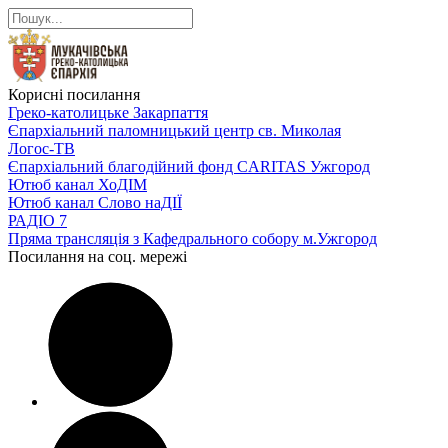
Корисні посилання
Греко-католицьке Закарпаття
Єпархіальний паломницький центр св. Миколая
Логос-ТВ
Єпархіальний благодійний фонд CARITAS Ужгород
Ютюб канал ХоДІМ
Ютюб канал Слово наДІЇ
РАДІО 7
Пряма трансляція з Кафедрального собору м.Ужгород
Посилання на соц. мережі