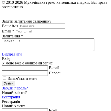
© 2010-2026
Мукачівська греко-католицька єпархія.
Всі права
застережено.
Задати запитання священику
Ваше ім'я
Email
*
Запитання
*
Відправити
Вхід
У мене вже є обліковий запис
E-mail
Пароль
Запам'ятати мене
Увійти
Забули пароль?
Новий клієнт?
Реєстрація
Реєстрація
Новий клієнт
Ім'я*