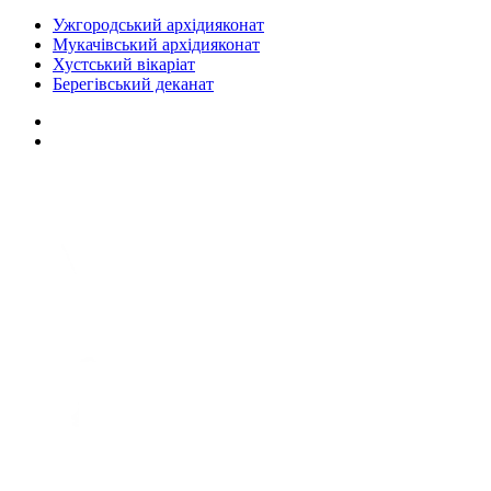
Ужгородський архідияконат
Мукачівський архідияконат
Хустський вікаріат
Берегівський деканат