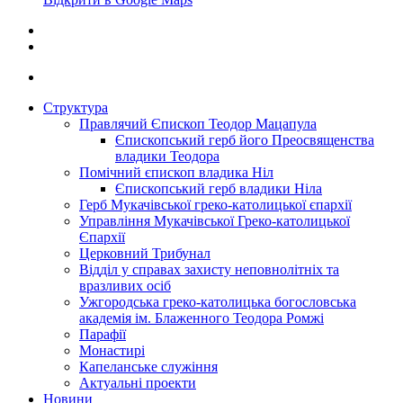
Структура
Правлячий Єпископ Теодор Мацапула
Єпископський герб його Преосвященства
владики Теодора
Помічний єпископ владика Ніл
Єпископський герб владики Ніла
Герб Мукачівської греко-католицької єпархії
Управління Мукачівської Греко-католицької
Єпархії
Церковний Трибунал
Відділ у справах захисту неповнолітніх та
вразливих осіб
Ужгородська греко-католицька богословська
академія ім. Блаженного Теодора Ромжі
Парафії
Монастирі
Капеланське служіння
Актуальні проекти
Новини