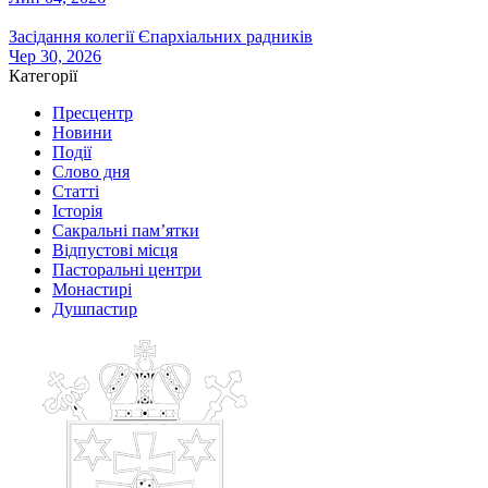
Засідання колегії Єпархіальних радників
Чер 30, 2026
Категорії
Пресцентр
Новини
Події
Слово дня
Статті
Історія
Сакральні пам’ятки
Відпустові місця
Пасторальні центри
Монастирі
Душпастир