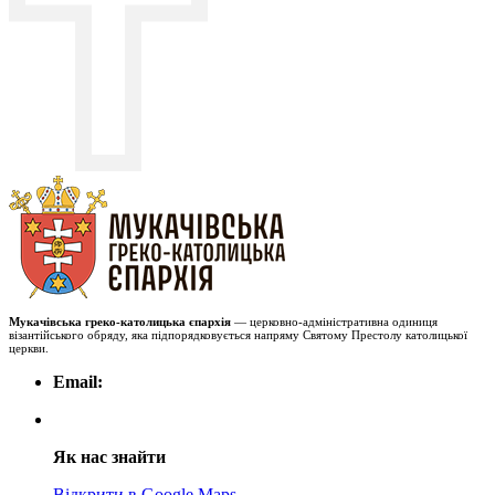
Мукачівська греко-католицька єпархія
— церковно-адміністративна одиниця
візантійського обряду, яка підпорядковується напряму Святому Престолу католицької
церкви.
Email:
Як нас знайти
Відкрити в Google Maps