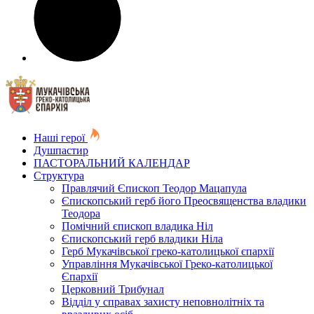
Наші герої
Душпастир
ПАСТОРАЛЬНИЙ КАЛЕНДАР
Структура
Правлячий Єпископ Теодор Мацапула
Єпископський герб його Преосвященства владики
Теодора
Помічний єпископ владика Ніл
Єпископський герб владики Ніла
Герб Мукачівської греко-католицької єпархії
Управління Мукачівської Греко-католицької
Єпархії
Церковний Трибунал
Відділ у справах захисту неповнолітніх та