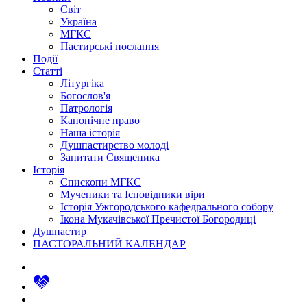
Світ
Україна
МГКЄ
Пастирські послання
Події
Статті
Літургіка
Богослов'я
Патрологія
Канонічне право
Наша історія
Душпастирство молоді
Запитати Священика
Історія
Єпископи МГКЄ
Мученики та Ісповідники віри
Історія Ужгородського кафедрального собору
Ікона Мукачівської Пречистої Богородиці
Душпастир
ПАСТОРАЛЬНИЙ КАЛЕНДАР