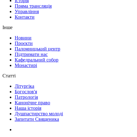
Історія
Пряма трансляція
Управління
Контакти
Інше
Новини
Проєкти
Паломницький центр
Підтримати нас
Кафедральний собор
Монастирі
Статті
Літургіка
Богослов'я
Патрологія
Канонічне право
Наша історія
Душпастирство молоді
Запитати Священика