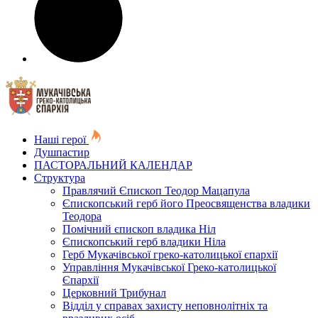
Наші герої
Душпастир
ПАСТОРАЛЬНИЙ КАЛЕНДАР
Структура
Правлячий Єпископ Теодор Мацапула
Єпископський герб його Преосвященства владики
Теодора
Помічний єпископ владика Ніл
Єпископський герб владики Ніла
Герб Мукачівської греко-католицької єпархії
Управління Мукачівської Греко-католицької
Єпархії
Церковний Трибунал
Відділ у справах захисту неповнолітніх та