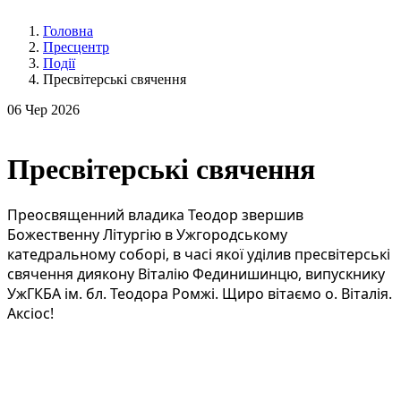
Головна
Пресцентр
Події
Пресвітерські свячення
06
Чер 2026
Пресвітерські свячення
Преосвященний владика Теодор звершив 
Божественну Літургію в Ужгородському 
катедральному соборі, в часі якої уділив пресвітерські 
свячення диякону Віталію Фединишинцю, випускнику 
УжГКБА ім. бл. Теодора Ромжі. Щиро вітаємо о. Віталія. 
Аксіос!