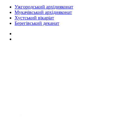
Ужгородський архідияконат
Мукачівський архідияконат
Хустський вікаріат
Берегівський деканат