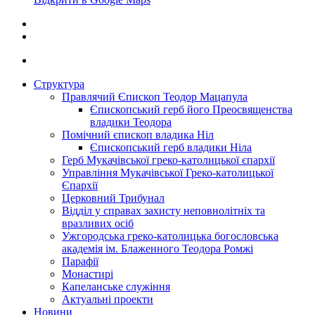
Структура
Правлячий Єпископ Теодор Мацапула
Єпископський герб його Преосвященства
владики Теодора
Помічний єпископ владика Ніл
Єпископський герб владики Ніла
Герб Мукачівської греко-католицької єпархії
Управління Мукачівської Греко-католицької
Єпархії
Церковний Трибунал
Відділ у справах захисту неповнолітніх та
вразливих осіб
Ужгородська греко-католицька богословська
академія ім. Блаженного Теодора Ромжі
Парафії
Монастирі
Капеланське служіння
Актуальні проекти
Новини