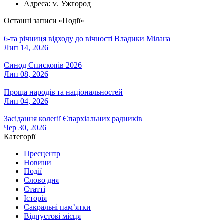
Адреса:
м. Ужгород
Останні записи «Події»
6-та річниця відходу до вічності Владики Мілана
Лип 14, 2026
Синод Єпископів 2026
Лип 08, 2026
Проща народів та національностей
Лип 04, 2026
Засідання колегії Єпархіальних радників
Чер 30, 2026
Категорії
Пресцентр
Новини
Події
Слово дня
Статті
Історія
Сакральні пам’ятки
Відпустові місця