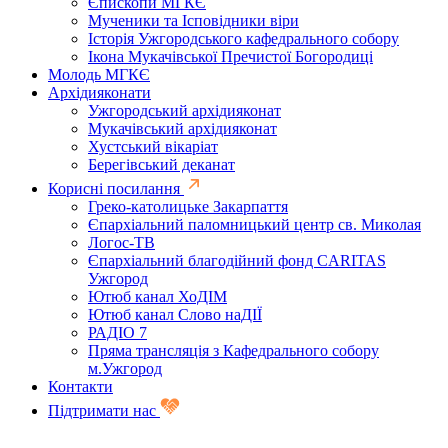
Єпископи МГКЄ
Мученики та Ісповідники віри
Історія Ужгородського кафедрального собору
Ікона Мукачівської Пречистої Богородиці
Молодь МГКЄ
Архідияконати
Ужгородський архідияконат
Мукачівський архідияконат
Хустський вікаріат
Берегівський деканат
Корисні посилання
Греко-католицьке Закарпаття
Єпархіальний паломницький центр св. Миколая
Логос-ТВ
Єпархіальний благодійний фонд CARITAS
Ужгород
Ютюб канал ХоДІМ
Ютюб канал Слово наДІЇ
РАДІО 7
Пряма трансляція з Кафедрального собору
м.Ужгород
Контакти
Підтримати нас