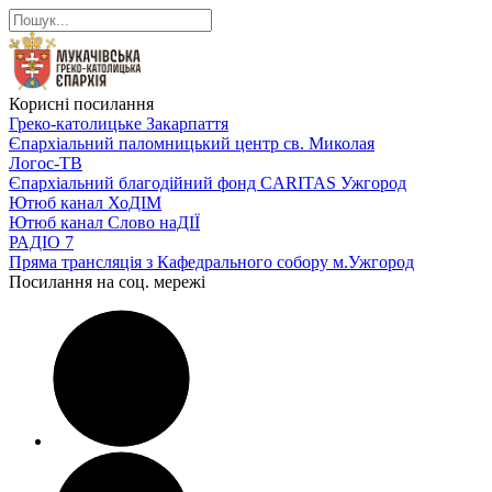
Корисні посилання
Греко-католицьке Закарпаття
Єпархіальний паломницький центр св. Миколая
Логос-ТВ
Єпархіальний благодійний фонд CARITAS Ужгород
Ютюб канал ХоДІМ
Ютюб канал Слово наДІЇ
РАДІО 7
Пряма трансляція з Кафедрального собору м.Ужгород
Посилання на соц. мережі