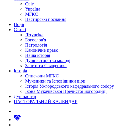
Світ
Україна
МГКЄ
Пастирські послання
Події
Статті
Літургіка
Богослов'я
Патрологія
Канонічне право
Наша історія
Душпастирство молоді
Запитати Священика
Історія
Єпископи МГКЄ
Мученики та Ісповідники віри
Історія Ужгородського кафедрального собору
Ікона Мукачівської Пречистої Богородиці
Душпастир
ПАСТОРАЛЬНИЙ КАЛЕНДАР