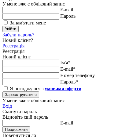
У мене вже є обліковий запис
E-mail
Пароль
Запам'ятати мене
Увійти
Забули пароль?
Новий клієнт?
Реєстрація
Реєстрація
Новий клієнт
Ім'я*
E-mail*
Номер телефону
Пароль*
Я погоджуюся з
умовами оферти
Зареєструватися
У мене вже є обліковий запис
Вхід
Скинути пароль
Відновіть свій пароль
E-mail
Продовжити
Повернутися до