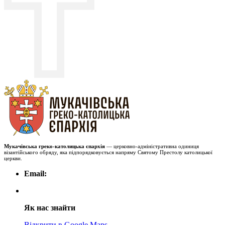
Мукачівська греко-католицька єпархія
— церковно-адміністративна одиниця
візантійського обряду, яка підпорядковується напряму Святому Престолу католицької
церкви.
Email:
Як нас знайти
Відкрити в Google Maps