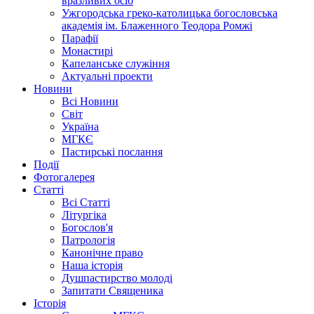
вразливих осіб
Ужгородська греко-католицька богословська
академія ім. Блаженного Теодора Ромжі
Парафії
Монастирі
Капеланське служіння
Актуальні проекти
Новини
Всі Новини
Світ
Україна
МГКЄ
Пастирські послання
Події
Фотогалерея
Статті
Всі Статті
Літургіка
Богослов'я
Патрологія
Канонічне право
Наша історія
Душпастирство молоді
Запитати Священика
Історія