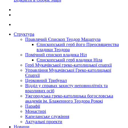
Структура
Правлячий Єпископ Теодор Мацапула
Єпископський герб його Преосвященства
владики Теодора
Помічний єпископ владика Ніл
Єпископський герб владики Ніла
Герб Мукачівської греко-католицької єпархії
Управління Мукачівської Греко-католицької
Єпархії
Церковний Трибунал
Відділ у справах захисту неповнолітніх та
вразливих осіб
Ужгородська греко-католицька богословська
академія ім. Блаженного Теодора Ромжі
Парафії
Монастирі
Капеланське служіння
Актуальні проекти
Новини