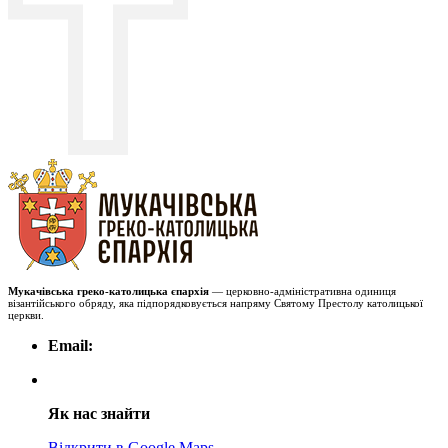
Мукачівська греко-католицька єпархія
— церковно-адміністративна одиниця
візантійського обряду, яка підпорядковується напряму Святому Престолу католицької
церкви.
Email:
Як нас знайти
Відкрити в Google Maps