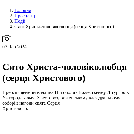
Головна
Пресцентр
Події
Сято Христа-чоловіколюбця (серця Христового)
07
Чер 2024
Сято Христа-чоловіколюбця
(серця Христового)
Преосвященний владика Ніл очолив Божественну Літургію в
Ужгородському Хрестовоздвиженському кафедральному
соборі з нагоди свята Серця
Христового.