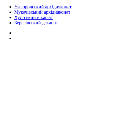
Ужгородський архідияконат
Мукачівський архідияконат
Хустський вікаріат
Берегівський деканат