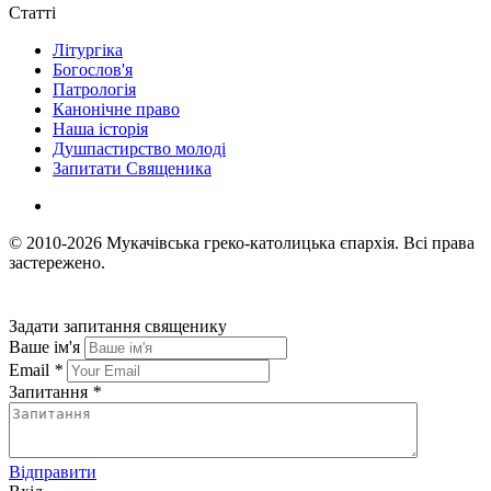
Статті
Літургіка
Богослов'я
Патрологія
Канонічне право
Наша історія
Душпастирство молоді
Запитати Священика
© 2010-2026
Мукачівська греко-католицька єпархія.
Всі права
застережено.
Задати запитання священику
Ваше ім'я
Email
*
Запитання
*
Відправити