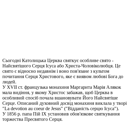
Сьогодні Католицька Церква святкує особливе свято -
Найсвятішого Серця Ісуса або Христа-Чоловіколюбця. Це
свято є відносно недавнім і воно пов'язане з культом
почитання Серця Христового, яке є виявом любові Бога до
людей.
У XVII ст. французька монахиня Маргарита Марія Алякок
мала видіння, у якому Христос забажав, щоб Церква в
особливий спосіб почала вшановувати Його Найсвятіше
Серце. Описаний духовний досвід монахиня виклала у творі
"La devotion au coeur de Jesus" ("Відданість серцю Ісуса").
У 1856 р. папа Пій IX установив обов'язкове святкування
торжества Пресвятого Серця.