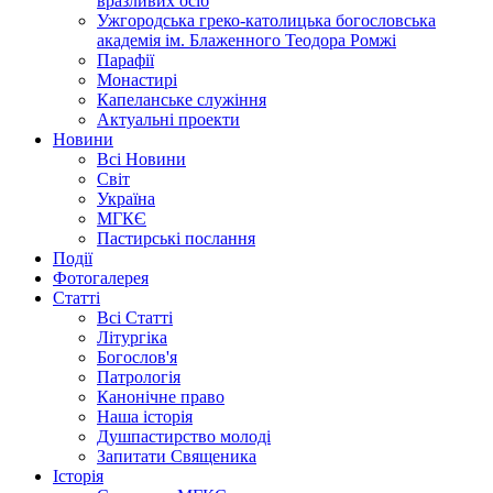
вразливих осіб
Ужгородська греко-католицька богословська
академія ім. Блаженного Теодора Ромжі
Парафії
Монастирі
Капеланське служіння
Актуальні проекти
Новини
Всі Новини
Світ
Україна
МГКЄ
Пастирські послання
Події
Фотогалерея
Статті
Всі Статті
Літургіка
Богослов'я
Патрологія
Канонічне право
Наша історія
Душпастирство молоді
Запитати Священика
Історія