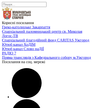
Корисні посилання
Греко-католицьке Закарпаття
Єпархіальний паломницький центр св. Миколая
Логос-ТВ
Єпархіальний благодійний фонд CARITAS Ужгород
Ютюб канал ХоДІМ
Ютюб канал Слово наДІЇ
РАДІО 7
Пряма трансляція з Кафедрального собору м.Ужгород
Посилання на соц. мережі