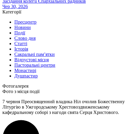
Засідання колегії Єпархіальних радників
Чер 30, 2026
Категорії
Пресцентр
Новини
Події
Слово дня
Статті
Історія
Сакральні пам’ятки
Відпустові місця
Пасторальні центри
Монастирі
Душпастир
Фотогалерея
Фото з місця події
7 червня Преосвященний владика Ніл очолив Божественну
Літургію в Ужгородському Хрестовоздвиженському
кафедральному соборі з нагоди свята Серця Христового.