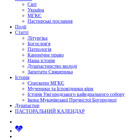
Світ
Україна
МГКЄ
Пастирські послання
Події
Статті
Літургіка
Богослов'я
Патрологія
Канонічне право
Наша історія
Душпастирство молоді
Запитати Священика
Історія
Єпископи МГКЄ
Мученики та Ісповідники віри
Історія Ужгородського кафедрального собору
Ікона Мукачівської Пречистої Богородиці
Душпастир
ПАСТОРАЛЬНИЙ КАЛЕНДАР