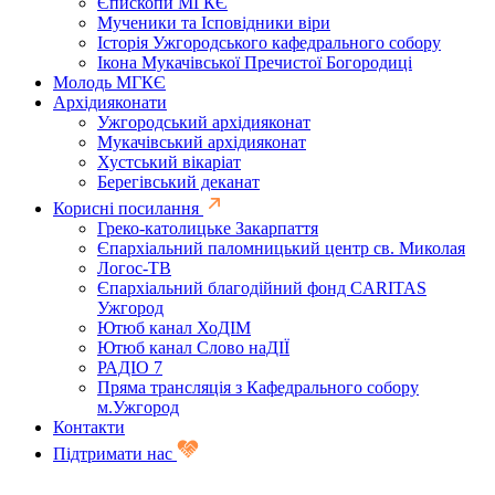
Єпископи МГКЄ
Мученики та Ісповідники віри
Історія Ужгородського кафедрального собору
Ікона Мукачівської Пречистої Богородиці
Молодь МГКЄ
Архідияконати
Ужгородський архідияконат
Мукачівський архідияконат
Хустський вікаріат
Берегівський деканат
Корисні посилання
Греко-католицьке Закарпаття
Єпархіальний паломницький центр св. Миколая
Логос-ТВ
Єпархіальний благодійний фонд CARITAS
Ужгород
Ютюб канал ХоДІМ
Ютюб канал Слово наДІЇ
РАДІО 7
Пряма трансляція з Кафедрального собору
м.Ужгород
Контакти
Підтримати нас