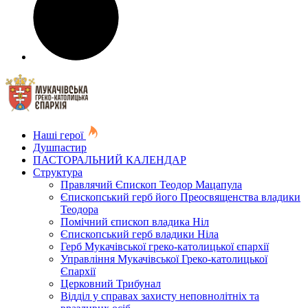
Наші герої
Душпастир
ПАСТОРАЛЬНИЙ КАЛЕНДАР
Структура
Правлячий Єпископ Теодор Мацапула
Єпископський герб його Преосвященства владики
Теодора
Помічний єпископ владика Ніл
Єпископський герб владики Ніла
Герб Мукачівської греко-католицької єпархії
Управління Мукачівської Греко-католицької
Єпархії
Церковний Трибунал
Відділ у справах захисту неповнолітніх та