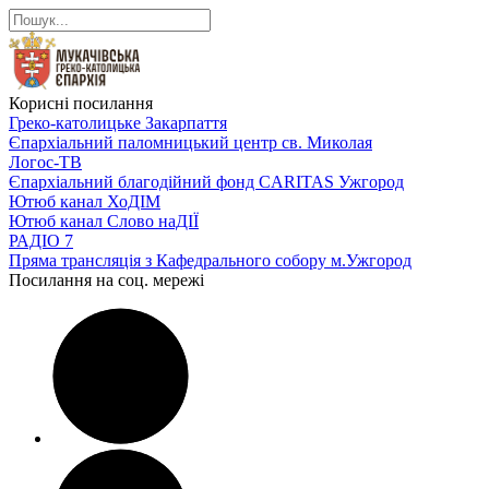
Корисні посилання
Греко-католицьке Закарпаття
Єпархіальний паломницький центр св. Миколая
Логос-ТВ
Єпархіальний благодійний фонд CARITAS Ужгород
Ютюб канал ХоДІМ
Ютюб канал Слово наДІЇ
РАДІО 7
Пряма трансляція з Кафедрального собору м.Ужгород
Посилання на соц. мережі