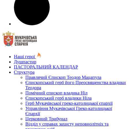
Наші герої
Душпастир
ПАСТОРАЛЬНИЙ КАЛЕНДАР
Структура
Правлячий Єпископ Теодор Мацапула
Єпископський герб його Преосвященства владики
Теодора
Помічний єпископ владика Ніл
Єпископський герб владики Ніла
Герб Мукачівської греко-католицької єпархії
Управління Мукачівської Греко-католицької
Єпархії
Церковний Трибунал
Відділ у справах захисту неповнолітніх та