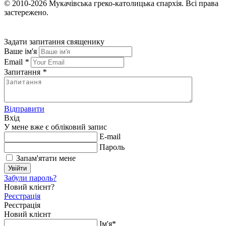
© 2010-2026
Мукачівська греко-католицька єпархія.
Всі права
застережено.
Задати запитання священику
Ваше ім'я
Email
*
Запитання
*
Відправити
Вхід
У мене вже є обліковий запис
E-mail
Пароль
Запам'ятати мене
Увійти
Забули пароль?
Новий клієнт?
Реєстрація
Реєстрація
Новий клієнт
Ім'я*