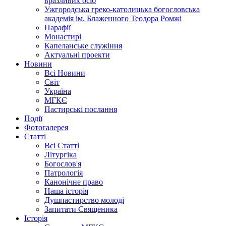
вразливих осіб
Ужгородська греко-католицька богословська
академія ім. Блаженного Теодора Ромжі
Парафії
Монастирі
Капеланське служіння
Актуальні проекти
Новини
Всі Новини
Світ
Україна
МГКЄ
Пастирські послання
Події
Фотогалерея
Статті
Всі Статті
Літургіка
Богослов'я
Патрологія
Канонічне право
Наша історія
Душпастирство молоді
Запитати Священика
Історія