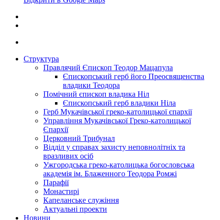
Структура
Правлячий Єпископ Теодор Мацапула
Єпископський герб його Преосвященства
владики Теодора
Помічний єпископ владика Ніл
Єпископський герб владики Ніла
Герб Мукачівської греко-католицької єпархії
Управління Мукачівської Греко-католицької
Єпархії
Церковний Трибунал
Відділ у справах захисту неповнолітніх та
вразливих осіб
Ужгородська греко-католицька богословська
академія ім. Блаженного Теодора Ромжі
Парафії
Монастирі
Капеланське служіння
Актуальні проекти
Новини