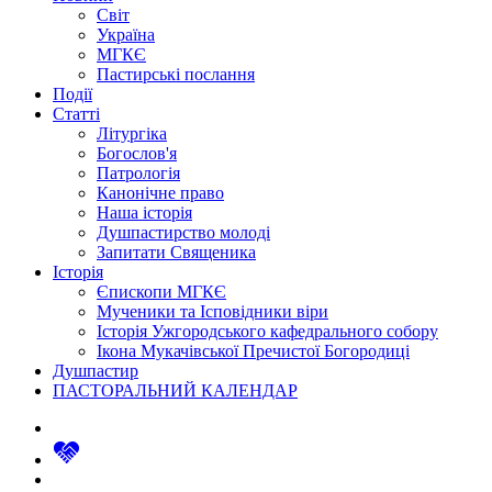
Світ
Україна
МГКЄ
Пастирські послання
Події
Статті
Літургіка
Богослов'я
Патрологія
Канонічне право
Наша історія
Душпастирство молоді
Запитати Священика
Історія
Єпископи МГКЄ
Мученики та Ісповідники віри
Історія Ужгородського кафедрального собору
Ікона Мукачівської Пречистої Богородиці
Душпастир
ПАСТОРАЛЬНИЙ КАЛЕНДАР