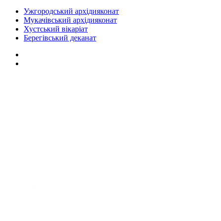
Ужгородський архідияконат
Мукачівський архідияконат
Хустський вікаріат
Берегівський деканат