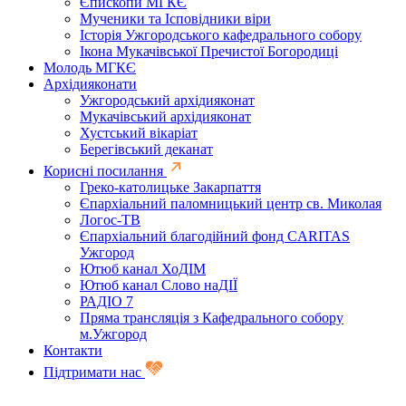
Єпископи МГКЄ
Мученики та Ісповідники віри
Історія Ужгородського кафедрального собору
Ікона Мукачівської Пречистої Богородиці
Молодь МГКЄ
Архідияконати
Ужгородський архідияконат
Мукачівський архідияконат
Хустський вікаріат
Берегівський деканат
Корисні посилання
Греко-католицьке Закарпаття
Єпархіальний паломницький центр св. Миколая
Логос-ТВ
Єпархіальний благодійний фонд CARITAS
Ужгород
Ютюб канал ХоДІМ
Ютюб канал Слово наДІЇ
РАДІО 7
Пряма трансляція з Кафедрального собору
м.Ужгород
Контакти
Підтримати нас