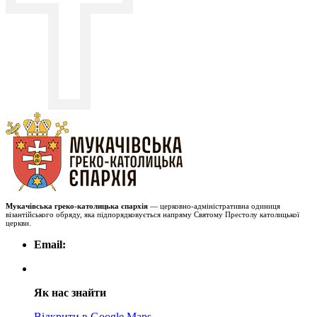
Мукачівська греко-католицька єпархія
— церковно-адміністративна одиниця
візантійського обряду, яка підпорядковується напряму Святому Престолу католицької
церкви.
Email:
Як нас знайти
Відкрити в Google Maps