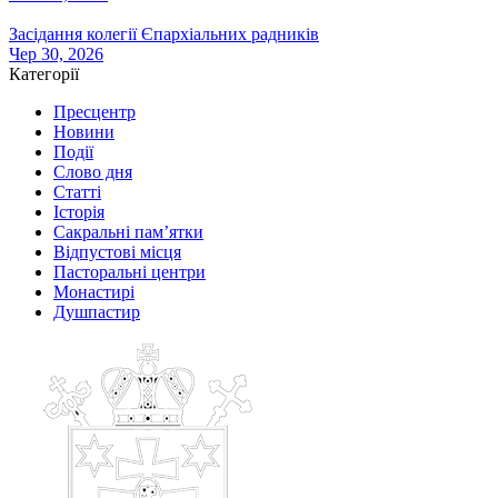
Засідання колегії Єпархіальних радників
Чер 30, 2026
Категорії
Пресцентр
Новини
Події
Слово дня
Статті
Історія
Сакральні пам’ятки
Відпустові місця
Пасторальні центри
Монастирі
Душпастир