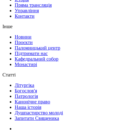
Пряма трансляція
Управління
Контакти
Інше
Новини
Проєкти
Паломницький центр
Підтримати нас
Кафедральний собор
Монастирі
Статті
Літургіка
Богослов'я
Патрологія
Канонічне право
Наша історія
Душпастирство молоді
Запитати Священика