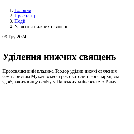
Головна
Пресцентр
Події
Уділення нижчих священь
09
Гру 2024
Уділення нижчих священь
Преосвященний владика Теодор уділив нижчі свячення
семінаристам Мукачівської греко-католицької єпархії, які
здобувають вищу освіту у Папських університетх Риму.