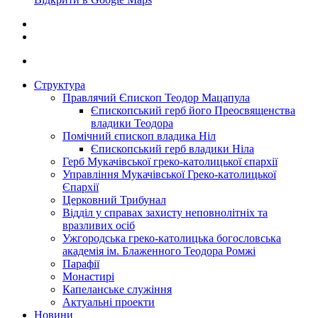
Структура
Правлячий Єпископ Теодор Мацапула
Єпископський герб його Преосвященства
владики Теодора
Помічний єпископ владика Ніл
Єпископський герб владики Ніла
Герб Мукачівської греко-католицької єпархії
Управління Мукачівської Греко-католицької
Єпархії
Церковний Трибунал
Відділ у справах захисту неповнолітніх та
вразливих осіб
Ужгородська греко-католицька богословська
академія ім. Блаженного Теодора Ромжі
Парафії
Монастирі
Капеланське служіння
Актуальні проекти
Новини