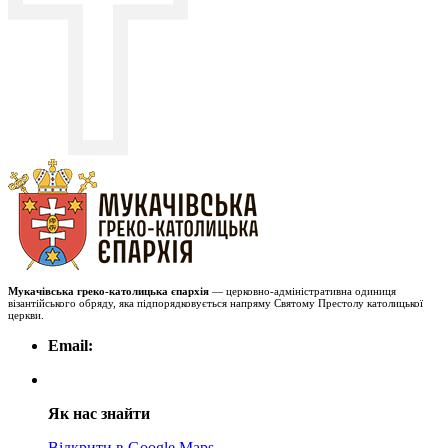
Мукачівська греко-католицька єпархія
— церковно-адміністративна одиниця
візантійського обряду, яка підпорядковується напряму Святому Престолу католицької
церкви.
Email:
Як нас знайти
Відкрити в Google Maps