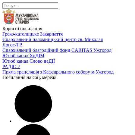
Корисні посилання
Греко-католицьке Закарпаття
Єпархіальний паломницький центр св. Миколая
Логос-ТВ
Єпархіальний благодійний фонд CARITAS Ужгород
Ютюб канал ХоДІМ
Ютюб канал Слово наДІЇ
РАДІО 7
Пряма трансляція з Кафедрального собору м.Ужгород
Посилання на соц. мережі