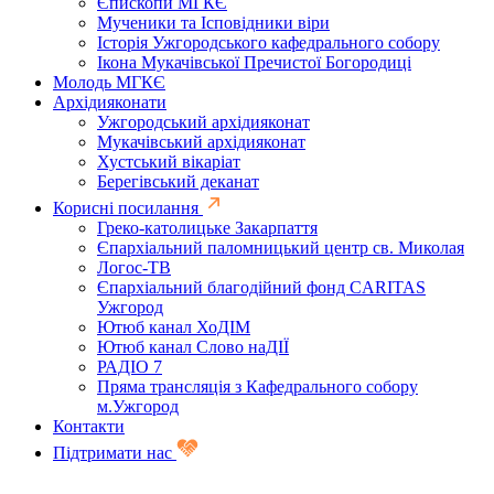
Єпископи МГКЄ
Мученики та Ісповідники віри
Історія Ужгородського кафедрального собору
Ікона Мукачівської Пречистої Богородиці
Молодь МГКЄ
Архідияконати
Ужгородський архідияконат
Мукачівський архідияконат
Хустський вікаріат
Берегівський деканат
Корисні посилання
Греко-католицьке Закарпаття
Єпархіальний паломницький центр св. Миколая
Логос-ТВ
Єпархіальний благодійний фонд CARITAS
Ужгород
Ютюб канал ХоДІМ
Ютюб канал Слово наДІЇ
РАДІО 7
Пряма трансляція з Кафедрального собору
м.Ужгород
Контакти
Підтримати нас