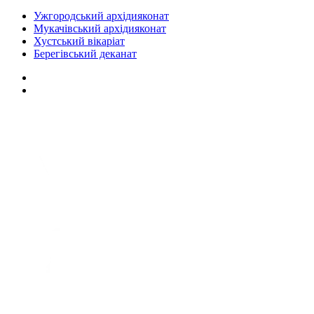
Ужгородський архідияконат
Мукачівський архідияконат
Хустський вікаріат
Берегівський деканат