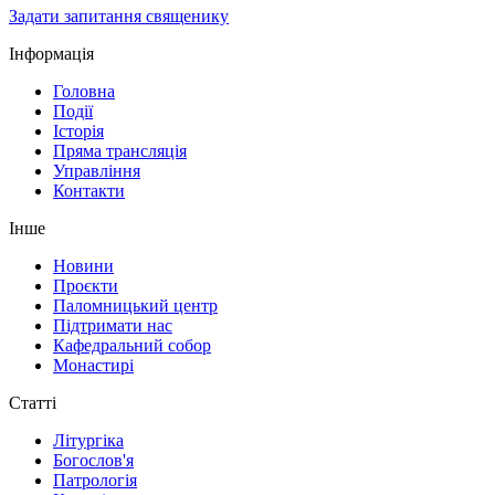
Задати запитання священику
Інформація
Головна
Події
Історія
Пряма трансляція
Управління
Контакти
Інше
Новини
Проєкти
Паломницький центр
Підтримати нас
Кафедральний собор
Монастирі
Статті
Літургіка
Богослов'я
Патрологія