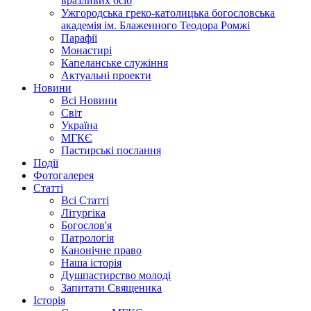
вразливих осіб
Ужгородська греко-католицька богословська
академія ім. Блаженного Теодора Ромжі
Парафії
Монастирі
Капеланське служіння
Актуальні проекти
Новини
Всі Новини
Світ
Україна
МГКЄ
Пастирські послання
Події
Фотогалерея
Статті
Всі Статті
Літургіка
Богослов'я
Патрологія
Канонічне право
Наша історія
Душпастирство молоді
Запитати Священика
Історія