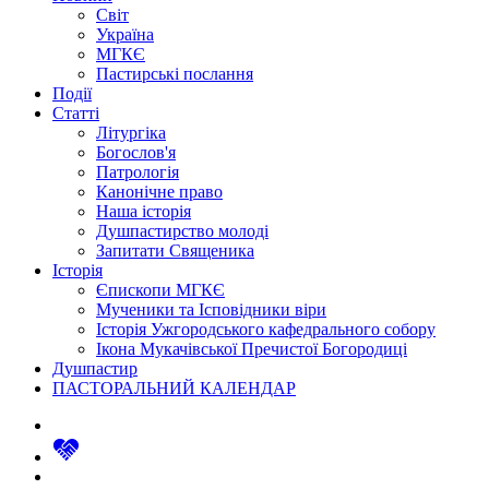
Світ
Україна
МГКЄ
Пастирські послання
Події
Статті
Літургіка
Богослов'я
Патрологія
Канонічне право
Наша історія
Душпастирство молоді
Запитати Священика
Історія
Єпископи МГКЄ
Мученики та Ісповідники віри
Історія Ужгородського кафедрального собору
Ікона Мукачівської Пречистої Богородиці
Душпастир
ПАСТОРАЛЬНИЙ КАЛЕНДАР