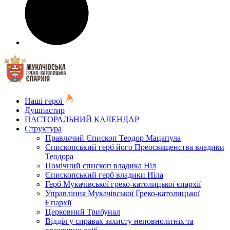
Наші герої
Душпастир
ПАСТОРАЛЬНИЙ КАЛЕНДАР
Структура
Правлячий Єпископ Теодор Мацапула
Єпископський герб його Преосвященства владики
Теодора
Помічний єпископ владика Ніл
Єпископський герб владики Ніла
Герб Мукачівської греко-католицької єпархії
Управління Мукачівської Греко-католицької
Єпархії
Церковний Трибунал
Відділ у справах захисту неповнолітніх та