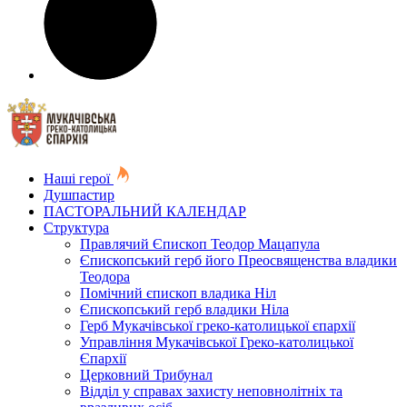
Наші герої
Душпастир
ПАСТОРАЛЬНИЙ КАЛЕНДАР
Структура
Правлячий Єпископ Теодор Мацапула
Єпископський герб його Преосвященства владики
Теодора
Помічний єпископ владика Ніл
Єпископський герб владики Ніла
Герб Мукачівської греко-католицької єпархії
Управління Мукачівської Греко-католицької
Єпархії
Церковний Трибунал
Відділ у справах захисту неповнолітніх та