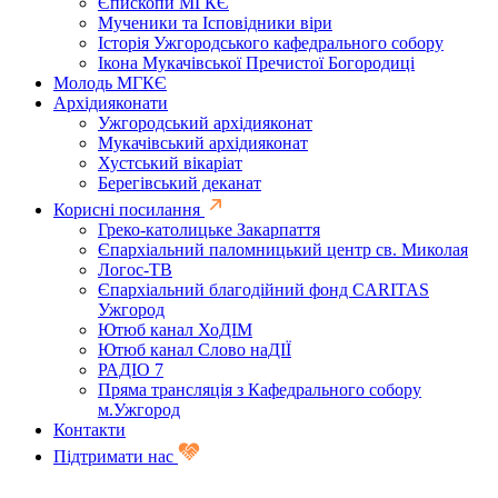
Єпископи МГКЄ
Мученики та Ісповідники віри
Історія Ужгородського кафедрального собору
Ікона Мукачівської Пречистої Богородиці
Молодь МГКЄ
Архідияконати
Ужгородський архідияконат
Мукачівський архідияконат
Хустський вікаріат
Берегівський деканат
Корисні посилання
Греко-католицьке Закарпаття
Єпархіальний паломницький центр св. Миколая
Логос-ТВ
Єпархіальний благодійний фонд CARITAS
Ужгород
Ютюб канал ХоДІМ
Ютюб канал Слово наДІЇ
РАДІО 7
Пряма трансляція з Кафедрального собору
м.Ужгород
Контакти
Підтримати нас