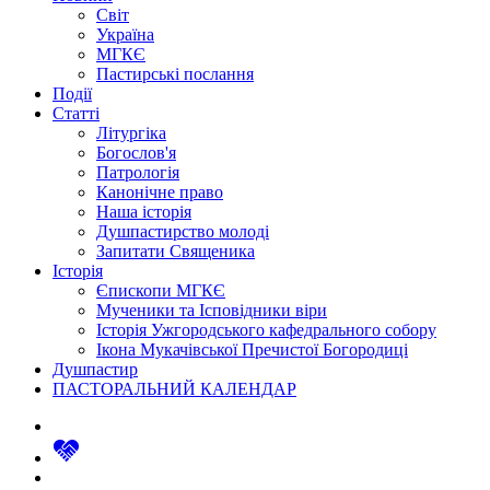
Світ
Україна
МГКЄ
Пастирські послання
Події
Статті
Літургіка
Богослов'я
Патрологія
Канонічне право
Наша історія
Душпастирство молоді
Запитати Священика
Історія
Єпископи МГКЄ
Мученики та Ісповідники віри
Історія Ужгородського кафедрального собору
Ікона Мукачівської Пречистої Богородиці
Душпастир
ПАСТОРАЛЬНИЙ КАЛЕНДАР