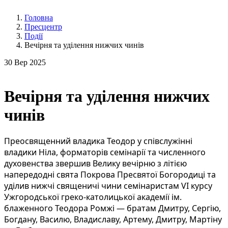
Головна
Пресцентр
Події
Вечірня та уділення нижчих чинів
30
Вер 2025
Вечірня та уділення нижчих
чинів
Преосвященний владика Теодор у співслужінні
владики Ніла, форматорів семінарії та численного
духовенства звершив Велику вечірню з літією
напередодні свята Покрова Пресвятої Богородиці та
уділив нижчі священичі чини семінаристам VI курсу
Ужгородської греко-католицької академії ім.
блаженного Теодора Ромжі — братам Дмитру, Сергію,
Богдану, Василю, Владиславу, Артему, Дмитру, Мартіну