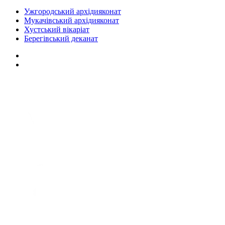
Ужгородський архідияконат
Мукачівський архідияконат
Хустський вікаріат
Берегівський деканат