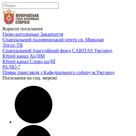
Корисні посилання
Греко-католицьке Закарпаття
Єпархіальний паломницький центр св. Миколая
Логос-ТВ
Єпархіальний благодійний фонд CARITAS Ужгород
Ютюб канал ХоДІМ
Ютюб канал Слово наДІЇ
РАДІО 7
Пряма трансляція з Кафедрального собору м.Ужгород
Посилання на соц. мережі