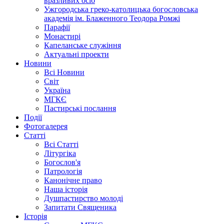
вразливих осіб
Ужгородська греко-католицька богословська
академія ім. Блаженного Теодора Ромжі
Парафії
Монастирі
Капеланське служіння
Актуальні проекти
Новини
Всі Новини
Світ
Україна
МГКЄ
Пастирські послання
Події
Фотогалерея
Статті
Всі Статті
Літургіка
Богослов'я
Патрологія
Канонічне право
Наша історія
Душпастирство молоді
Запитати Священика
Історія