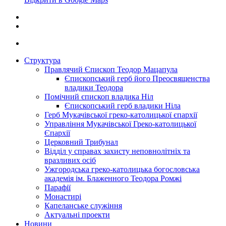
Структура
Правлячий Єпископ Теодор Мацапула
Єпископський герб його Преосвященства
владики Теодора
Помічний єпископ владика Ніл
Єпископський герб владики Ніла
Герб Мукачівської греко-католицької єпархії
Управління Мукачівської Греко-католицької
Єпархії
Церковний Трибунал
Відділ у справах захисту неповнолітніх та
вразливих осіб
Ужгородська греко-католицька богословська
академія ім. Блаженного Теодора Ромжі
Парафії
Монастирі
Капеланське служіння
Актуальні проекти
Новини