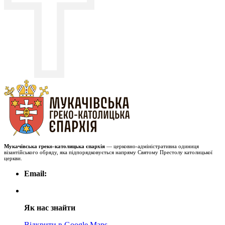
Мукачівська греко-католицька єпархія
— церковно-адміністративна одиниця
візантійського обряду, яка підпорядковується напряму Святому Престолу католицької
церкви.
Email:
Як нас знайти
Відкрити в Google Maps