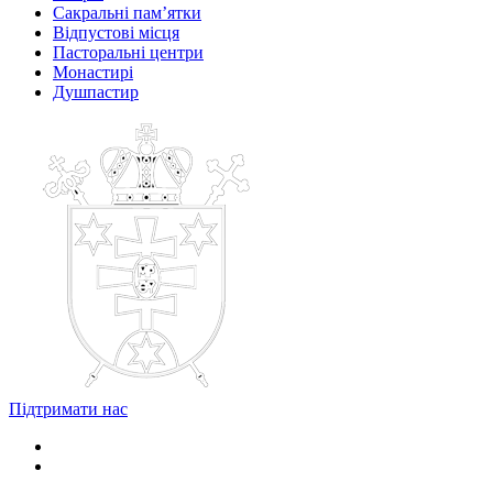
Сакральні пам’ятки
Відпустові місця
Пасторальні центри
Монастирі
Душпастир
Підтримати нас