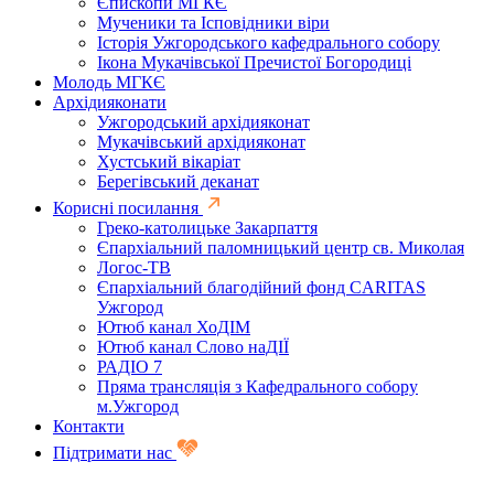
Єпископи МГКЄ
Мученики та Ісповідники віри
Історія Ужгородського кафедрального собору
Ікона Мукачівської Пречистої Богородиці
Молодь МГКЄ
Архідияконати
Ужгородський архідияконат
Мукачівський архідияконат
Хустський вікаріат
Берегівський деканат
Корисні посилання
Греко-католицьке Закарпаття
Єпархіальний паломницький центр св. Миколая
Логос-ТВ
Єпархіальний благодійний фонд CARITAS
Ужгород
Ютюб канал ХоДІМ
Ютюб канал Слово наДІЇ
РАДІО 7
Пряма трансляція з Кафедрального собору
м.Ужгород
Контакти
Підтримати нас