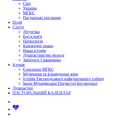
Світ
Україна
МГКЄ
Пастирські послання
Події
Статті
Літургіка
Богослов'я
Патрологія
Канонічне право
Наша історія
Душпастирство молоді
Запитати Священика
Історія
Єпископи МГКЄ
Мученики та Ісповідники віри
Історія Ужгородського кафедрального собору
Ікона Мукачівської Пречистої Богородиці
Душпастир
ПАСТОРАЛЬНИЙ КАЛЕНДАР