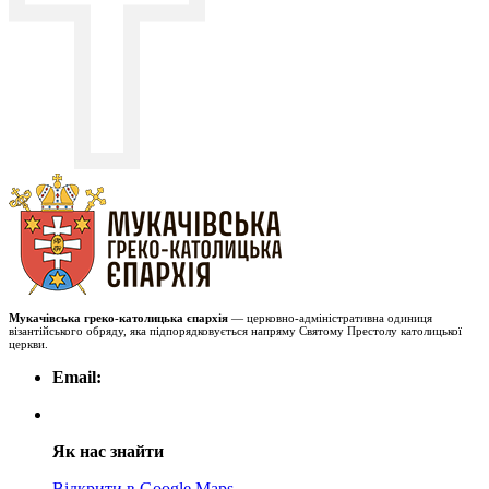
Мукачівська греко-католицька єпархія
— церковно-адміністративна одиниця
візантійського обряду, яка підпорядковується напряму Святому Престолу католицької
церкви.
Email:
Як нас знайти
Відкрити в Google Maps