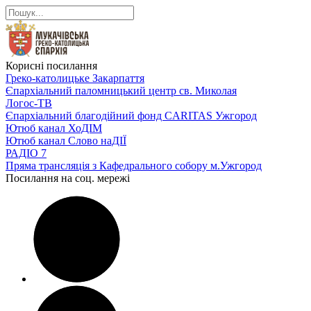
Корисні посилання
Греко-католицьке Закарпаття
Єпархіальний паломницький центр св. Миколая
Логос-ТВ
Єпархіальний благодійний фонд CARITAS Ужгород
Ютюб канал ХоДІМ
Ютюб канал Слово наДІЇ
РАДІО 7
Пряма трансляція з Кафедрального собору м.Ужгород
Посилання на соц. мережі