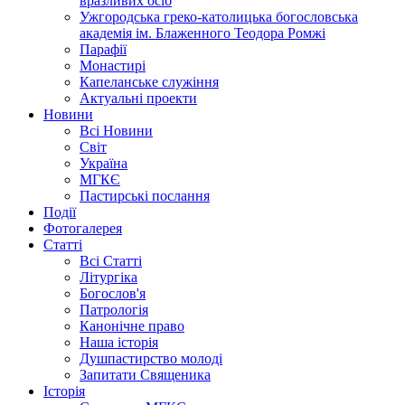
вразливих осіб
Ужгородська греко-католицька богословська
академія ім. Блаженного Теодора Ромжі
Парафії
Монастирі
Капеланське служіння
Актуальні проекти
Новини
Всі Новини
Світ
Україна
МГКЄ
Пастирські послання
Події
Фотогалерея
Статті
Всі Статті
Літургіка
Богослов'я
Патрологія
Канонічне право
Наша історія
Душпастирство молоді
Запитати Священика
Історія