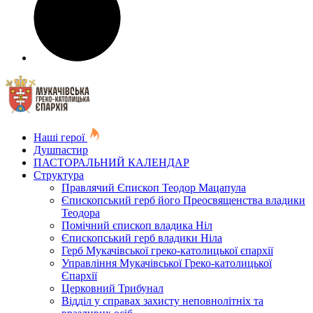
Наші герої
Душпастир
ПАСТОРАЛЬНИЙ КАЛЕНДАР
Структура
Правлячий Єпископ Теодор Мацапула
Єпископський герб його Преосвященства владики
Теодора
Помічний єпископ владика Ніл
Єпископський герб владики Ніла
Герб Мукачівської греко-католицької єпархії
Управління Мукачівської Греко-католицької
Єпархії
Церковний Трибунал
Відділ у справах захисту неповнолітніх та