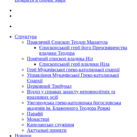
Структура
Правлячий Єпископ Теодор Мацапула
Єпископський герб його Преосвященства
владики Теодора
Помічний єпископ владика Ніл
Єпископський герб владики Ніла
Герб Мукачівської греко-католицької єпархії
Управління Мукачівської Греко-католицької
Єпархії
Церковний Трибунал
Відділ у справах захисту неповнолітніх та
вразливих осіб
Ужгородська греко-католицька богословська
академія ім. Блаженного Теодора Ромжі
Парафії
Монастирі
Капеланське служіння
Актуальні проекти
Новини