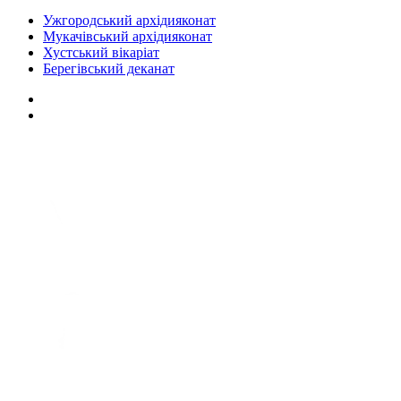
Ужгородський архідияконат
Мукачівський архідияконат
Хустський вікаріат
Берегівський деканат