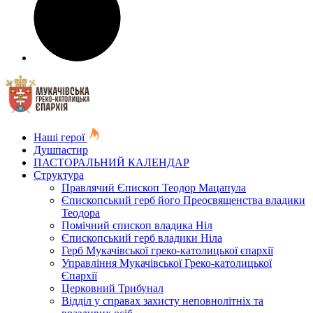
Наші герої
Душпастир
ПАСТОРАЛЬНИЙ КАЛЕНДАР
Структура
Правлячий Єпископ Теодор Мацапула
Єпископський герб його Преосвященства владики
Теодора
Помічний єпископ владика Ніл
Єпископський герб владики Ніла
Герб Мукачівської греко-католицької єпархії
Управління Мукачівської Греко-католицької
Єпархії
Церковний Трибунал
Відділ у справах захисту неповнолітніх та