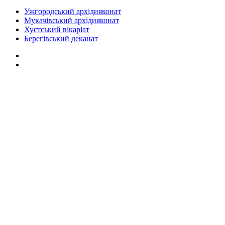
Ужгородський архідияконат
Мукачівський архідияконат
Хустський вікаріат
Берегівський деканат