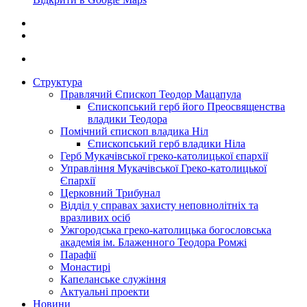
Структура
Правлячий Єпископ Теодор Мацапула
Єпископський герб його Преосвященства
владики Теодора
Помічний єпископ владика Ніл
Єпископський герб владики Ніла
Герб Мукачівської греко-католицької єпархії
Управління Мукачівської Греко-католицької
Єпархії
Церковний Трибунал
Відділ у справах захисту неповнолітніх та
вразливих осіб
Ужгородська греко-католицька богословська
академія ім. Блаженного Теодора Ромжі
Парафії
Монастирі
Капеланське служіння
Актуальні проекти
Новини