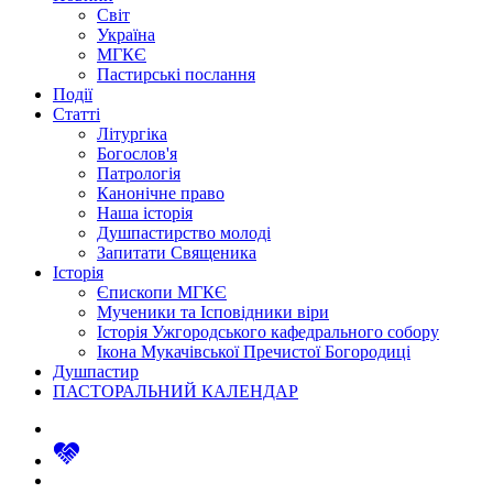
Світ
Україна
МГКЄ
Пастирські послання
Події
Статті
Літургіка
Богослов'я
Патрологія
Канонічне право
Наша історія
Душпастирство молоді
Запитати Священика
Історія
Єпископи МГКЄ
Мученики та Ісповідники віри
Історія Ужгородського кафедрального собору
Ікона Мукачівської Пречистої Богородиці
Душпастир
ПАСТОРАЛЬНИЙ КАЛЕНДАР