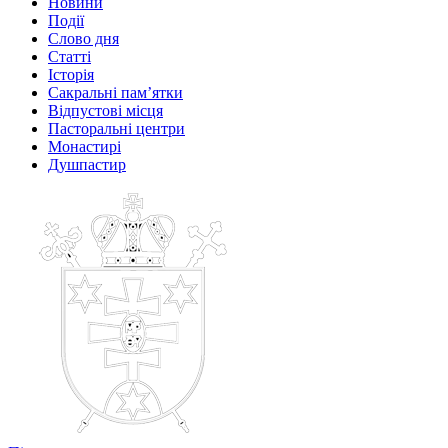
Новини
Події
Слово дня
Статті
Історія
Сакральні пам’ятки
Відпустові місця
Пасторальні центри
Монастирі
Душпастир