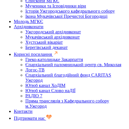
Єпископи МГКЄ
Мученики та Ісповідники віри
Історія Ужгородського кафедрального собору
Ікона Мукачівської Пречистої Богородиці
Молодь МГКЄ
Архідияконати
Ужгородський архідияконат
Мукачівський архідияконат
Хустський вікаріат
Берегівський деканат
Корисні посилання
Греко-католицьке Закарпаття
Єпархіальний паломницький центр св. Миколая
Логос-ТВ
Єпархіальний благодійний фонд CARITAS
Ужгород
Ютюб канал ХоДІМ
Ютюб канал Слово наДІЇ
РАДІО 7
Пряма трансляція з Кафедрального собору
м.Ужгород
Контакти
Підтримати нас