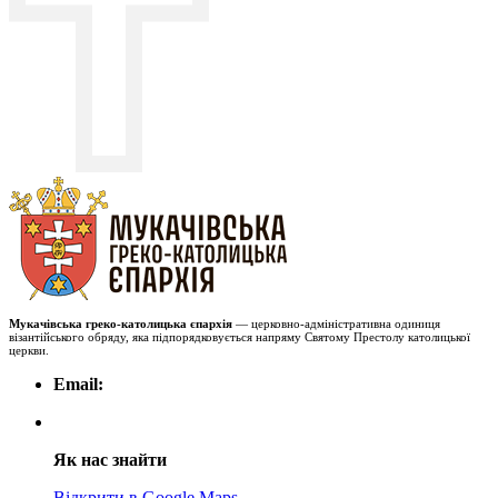
Мукачівська греко-католицька єпархія
— церковно-адміністративна одиниця
візантійського обряду, яка підпорядковується напряму Святому Престолу католицької
церкви.
Email:
Як нас знайти
Відкрити в Google Maps