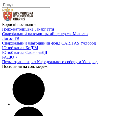
Корисні посилання
Греко-католицьке Закарпаття
Єпархіальний паломницький центр св. Миколая
Логос-ТВ
Єпархіальний благодійний фонд CARITAS Ужгород
Ютюб канал ХоДІМ
Ютюб канал Слово наДІЇ
РАДІО 7
Пряма трансляція з Кафедрального собору м.Ужгород
Посилання на соц. мережі