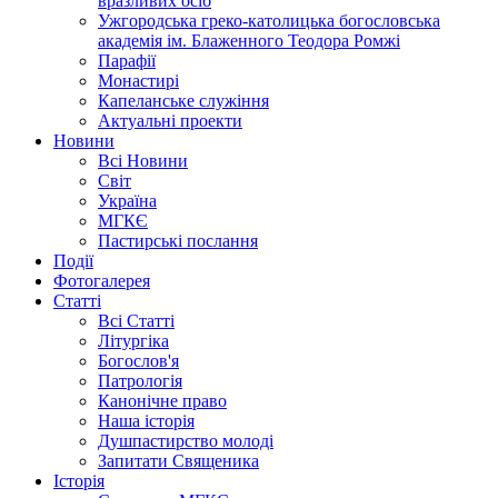
вразливих осіб
Ужгородська греко-католицька богословська
академія ім. Блаженного Теодора Ромжі
Парафії
Монастирі
Капеланське служіння
Актуальні проекти
Новини
Всі Новини
Світ
Україна
МГКЄ
Пастирські послання
Події
Фотогалерея
Статті
Всі Статті
Літургіка
Богослов'я
Патрологія
Канонічне право
Наша історія
Душпастирство молоді
Запитати Священика
Історія