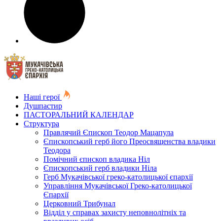
Наші герої
Душпастир
ПАСТОРАЛЬНИЙ КАЛЕНДАР
Структура
Правлячий Єпископ Теодор Мацапула
Єпископський герб його Преосвященства владики
Теодора
Помічний єпископ владика Ніл
Єпископський герб владики Ніла
Герб Мукачівської греко-католицької єпархії
Управління Мукачівської Греко-католицької
Єпархії
Церковний Трибунал
Відділ у справах захисту неповнолітніх та