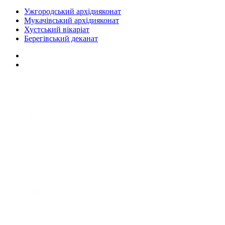
Ужгородський архідияконат
Мукачівський архідияконат
Хустський вікаріат
Берегівський деканат