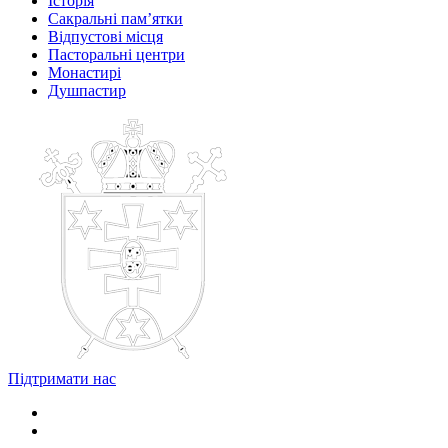
Історія
Сакральні пам’ятки
Відпустові місця
Пасторальні центри
Монастирі
Душпастир
Підтримати нас