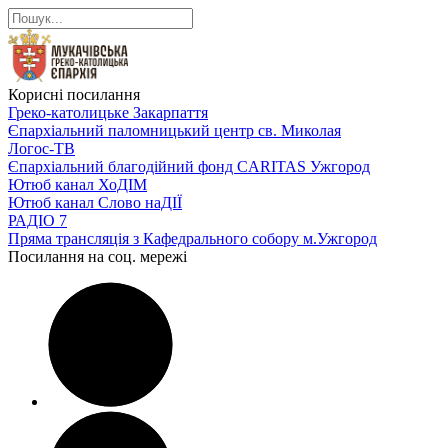
Корисні посилання
Греко-католицьке Закарпаття
Єпархіальний паломницький центр св. Миколая
Логос-ТВ
Єпархіальний благодійний фонд CARITAS Ужгород
Ютюб канал ХоДІМ
Ютюб канал Слово наДІЇ
РАДІО 7
Пряма трансляція з Кафедрального собору м.Ужгород
Посилання на соц. мережі