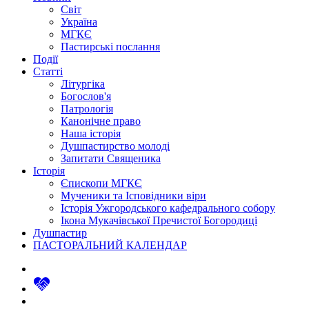
Світ
Україна
МГКЄ
Пастирські послання
Події
Статті
Літургіка
Богослов'я
Патрологія
Канонічне право
Наша історія
Душпастирство молоді
Запитати Священика
Історія
Єпископи МГКЄ
Мученики та Ісповідники віри
Історія Ужгородського кафедрального собору
Ікона Мукачівської Пречистої Богородиці
Душпастир
ПАСТОРАЛЬНИЙ КАЛЕНДАР