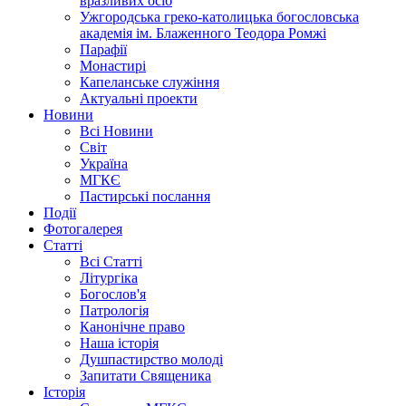
вразливих осіб
Ужгородська греко-католицька богословська
академія ім. Блаженного Теодора Ромжі
Парафії
Монастирі
Капеланське служіння
Актуальні проекти
Новини
Всі Новини
Світ
Україна
МГКЄ
Пастирські послання
Події
Фотогалерея
Статті
Всі Статті
Літургіка
Богослов'я
Патрологія
Канонічне право
Наша історія
Душпастирство молоді
Запитати Священика
Історія