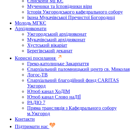
Єпископи МГКЄ
Мученики та Ісповідники віри
Історія Ужгородського кафедрального собору
Ікона Мукачівської Пречистої Богородиці
Молодь МГКЄ
Архідияконати
Ужгородський архідияконат
Мукачівський архідияконат
Хустський вікаріат
Берегівський деканат
Корисні посилання
Греко-католицьке Закарпаття
Єпархіальний паломницький центр св. Миколая
Логос-ТВ
Єпархіальний благодійний фонд CARITAS
Ужгород
Ютюб канал ХоДІМ
Ютюб канал Слово наДІЇ
РАДІО 7
Пряма трансляція з Кафедрального собору
м.Ужгород
Контакти
Підтримати нас