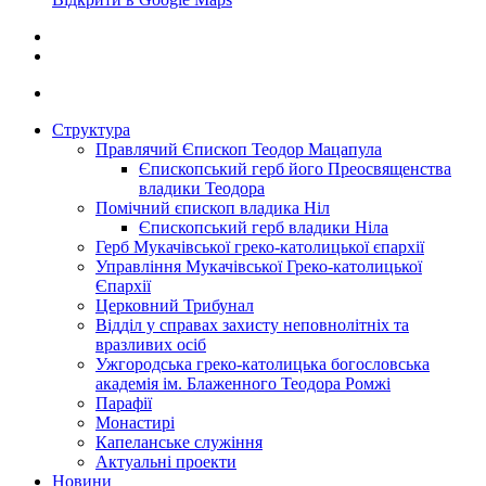
Структура
Правлячий Єпископ Теодор Мацапула
Єпископський герб його Преосвященства
владики Теодора
Помічний єпископ владика Ніл
Єпископський герб владики Ніла
Герб Мукачівської греко-католицької єпархії
Управління Мукачівської Греко-католицької
Єпархії
Церковний Трибунал
Відділ у справах захисту неповнолітніх та
вразливих осіб
Ужгородська греко-католицька богословська
академія ім. Блаженного Теодора Ромжі
Парафії
Монастирі
Капеланське служіння
Актуальні проекти
Новини