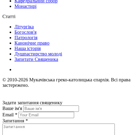
Кафедральний собор
Монастирі
Статті
Літургіка
Богослов'я
Патрологія
Канонічне право
Наша історія
Душпастирство молоді
Запитати Священика
© 2010-2026
Мукачівська греко-католицька єпархія.
Всі права
застережено.
Задати запитання священику
Ваше ім'я
Email
*
Запитання
*