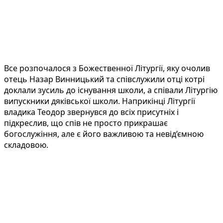
Все розпочалося з Божественної Літургії, яку очолив
отець Назар Винницький та співслужили отці котрі
доклали зусиль до існування школи, а співали Літургію
випускники дяківської школи. Наприкінці Літургії
владика Теодор звернувся до всіх присутніх і
підкреслив, що спів не просто прикрашає
богослужіння, але є його важливою та невід’ємною
складовою.