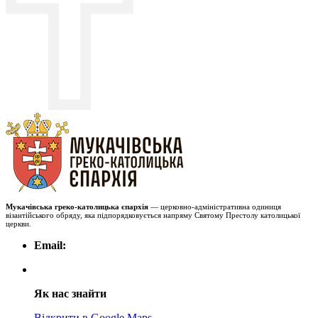
Мукачівська греко-католицька єпархія
— церковно-адміністративна одиниця
візантійського обряду, яка підпорядковується напряму Святому Престолу католицької
церкви.
Email:
Як нас знайти
Відкрити в Google Maps