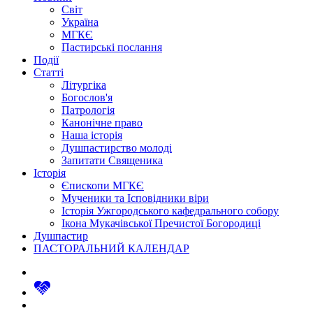
Світ
Україна
МГКЄ
Пастирські послання
Події
Статті
Літургіка
Богослов'я
Патрологія
Канонічне право
Наша історія
Душпастирство молоді
Запитати Священика
Історія
Єпископи МГКЄ
Мученики та Ісповідники віри
Історія Ужгородського кафедрального собору
Ікона Мукачівської Пречистої Богородиці
Душпастир
ПАСТОРАЛЬНИЙ КАЛЕНДАР