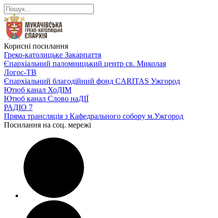
Корисні посилання
Греко-католицьке Закарпаття
Єпархіальний паломницький центр св. Миколая
Логос-ТВ
Єпархіальний благодійний фонд CARITAS Ужгород
Ютюб канал ХоДІМ
Ютюб канал Слово наДІЇ
РАДІО 7
Пряма трансляція з Кафедрального собору м.Ужгород
Посилання на соц. мережі