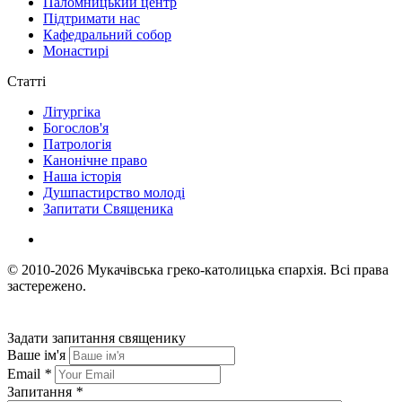
Паломницький центр
Підтримати нас
Кафедральний собор
Монастирі
Статті
Літургіка
Богослов'я
Патрологія
Канонічне право
Наша історія
Душпастирство молоді
Запитати Священика
© 2010-2026
Мукачівська греко-католицька єпархія.
Всі права
застережено.
Задати запитання священику
Ваше ім'я
Email
*
Запитання
*