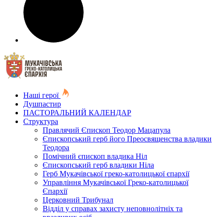
Наші герої
Душпастир
ПАСТОРАЛЬНИЙ КАЛЕНДАР
Структура
Правлячий Єпископ Теодор Мацапула
Єпископський герб його Преосвященства владики
Теодора
Помічний єпископ владика Ніл
Єпископський герб владики Ніла
Герб Мукачівської греко-католицької єпархії
Управління Мукачівської Греко-католицької
Єпархії
Церковний Трибунал
Відділ у справах захисту неповнолітніх та