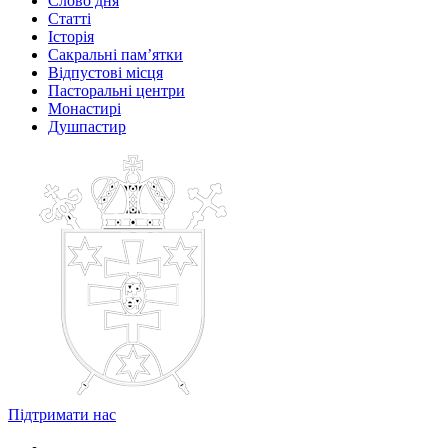
Слово дня
Статті
Історія
Сакральні пам’ятки
Відпустові місця
Пасторальні центри
Монастирі
Душпастир
Підтримати нас