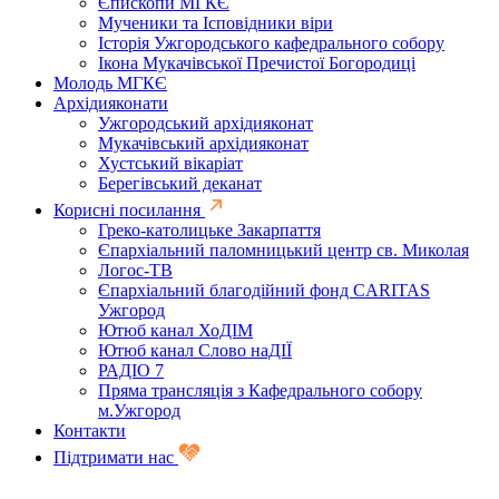
Єпископи МГКЄ
Мученики та Ісповідники віри
Історія Ужгородського кафедрального собору
Ікона Мукачівської Пречистої Богородиці
Молодь МГКЄ
Архідияконати
Ужгородський архідияконат
Мукачівський архідияконат
Хустський вікаріат
Берегівський деканат
Корисні посилання
Греко-католицьке Закарпаття
Єпархіальний паломницький центр св. Миколая
Логос-ТВ
Єпархіальний благодійний фонд CARITAS
Ужгород
Ютюб канал ХоДІМ
Ютюб канал Слово наДІЇ
РАДІО 7
Пряма трансляція з Кафедрального собору
м.Ужгород
Контакти
Підтримати нас