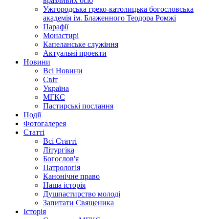
вразливих осіб
Ужгородська греко-католицька богословська
академія ім. Блаженного Теодора Ромжі
Парафії
Монастирі
Капеланське служіння
Актуальні проекти
Новини
Всі Новини
Світ
Україна
МГКЄ
Пастирські послання
Події
Фотогалерея
Статті
Всі Статті
Літургіка
Богослов'я
Патрологія
Канонічне право
Наша історія
Душпастирство молоді
Запитати Священика
Історія