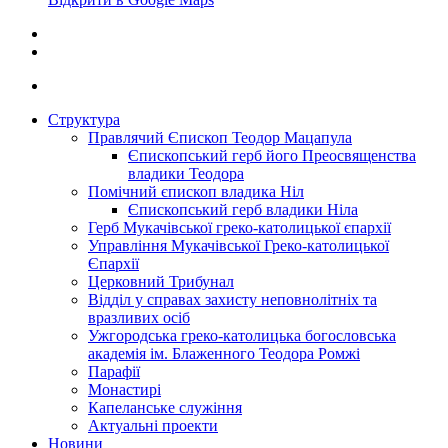
Структура
Правлячий Єпископ Теодор Мацапула
Єпископський герб його Преосвященства
владики Теодора
Помічний єпископ владика Ніл
Єпископський герб владики Ніла
Герб Мукачівської греко-католицької єпархії
Управління Мукачівської Греко-католицької
Єпархії
Церковний Трибунал
Відділ у справах захисту неповнолітніх та
вразливих осіб
Ужгородська греко-католицька богословська
академія ім. Блаженного Теодора Ромжі
Парафії
Монастирі
Капеланське служіння
Актуальні проекти
Новини