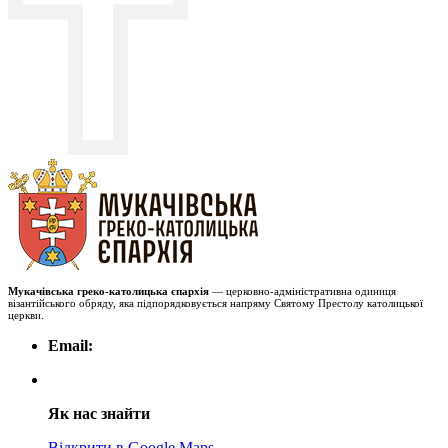
Мукачівська греко-католицька єпархія
— церковно-адміністративна одиниця
візантійського обряду, яка підпорядковується напряму Святому Престолу католицької
церкви.
Email:
Як нас знайти
Відкрити в Google Maps