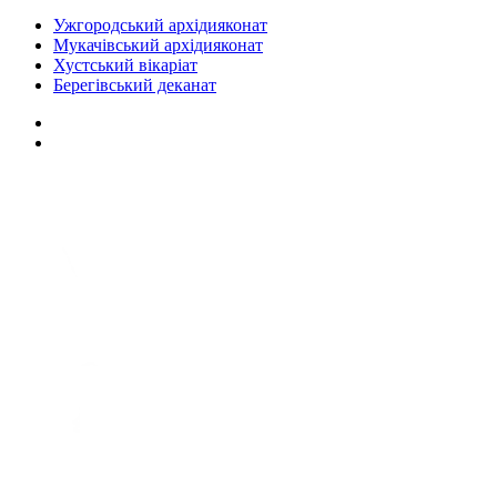
Ужгородський архідияконат
Мукачівський архідияконат
Хустський вікаріат
Берегівський деканат