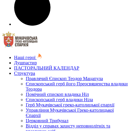
Наші герої
Душпастир
ПАСТОРАЛЬНИЙ КАЛЕНДАР
Структура
Правлячий Єпископ Теодор Мацапула
Єпископський герб його Преосвященства владики
Теодора
Помічний єпископ владика Ніл
Єпископський герб владики Ніла
Герб Мукачівської греко-католицької єпархії
Управління Мукачівської Греко-католицької
Єпархії
Церковний Трибунал
Відділ у справах захисту неповнолітніх та