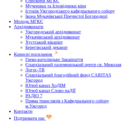
Єпископи МГКЄ
Мученики та Ісповідники віри
Історія Ужгородського кафедрального собору
Ікона Мукачівської Пречистої Богородиці
Молодь МГКЄ
Архідияконати
Ужгородський архідияконат
Мукачівський архідияконат
Хустський вікаріат
Берегівський деканат
Корисні посилання
Греко-католицьке Закарпаття
Єпархіальний паломницький центр св. Миколая
Логос-ТВ
Єпархіальний благодійний фонд CARITAS
Ужгород
Ютюб канал ХоДІМ
Ютюб канал Слово наДІЇ
РАДІО 7
Пряма трансляція з Кафедрального собору
м.Ужгород
Контакти
Підтримати нас