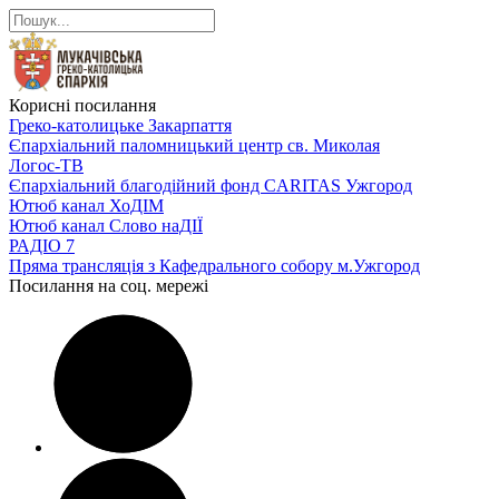
Корисні посилання
Греко-католицьке Закарпаття
Єпархіальний паломницький центр св. Миколая
Логос-ТВ
Єпархіальний благодійний фонд CARITAS Ужгород
Ютюб канал ХоДІМ
Ютюб канал Слово наДІЇ
РАДІО 7
Пряма трансляція з Кафедрального собору м.Ужгород
Посилання на соц. мережі