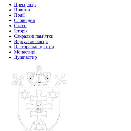
Пресцентр
Новини
Події
Слово дня
Статті
Історія
Сакральні пам’ятки
Відпустові місця
Пасторальні центри
Монастирі
Душпастир