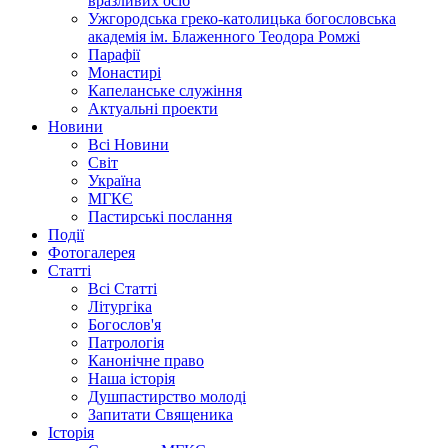
вразливих осіб
Ужгородська греко-католицька богословська
академія ім. Блаженного Теодора Ромжі
Парафії
Монастирі
Капеланське служіння
Актуальні проекти
Новини
Всі Новини
Світ
Україна
МГКЄ
Пастирські послання
Події
Фотогалерея
Статті
Всі Статті
Літургіка
Богослов'я
Патрологія
Канонічне право
Наша історія
Душпастирство молоді
Запитати Священика
Історія