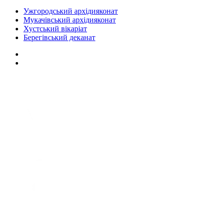
Ужгородський архідияконат
Мукачівський архідияконат
Хустський вікаріат
Берегівський деканат