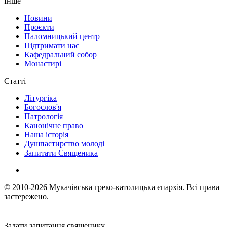
Інше
Новини
Проєкти
Паломницький центр
Підтримати нас
Кафедральний собор
Монастирі
Статті
Літургіка
Богослов'я
Патрологія
Канонічне право
Наша історія
Душпастирство молоді
Запитати Священика
© 2010-2026
Мукачівська греко-католицька єпархія.
Всі права
застережено.
Задати запитання священику