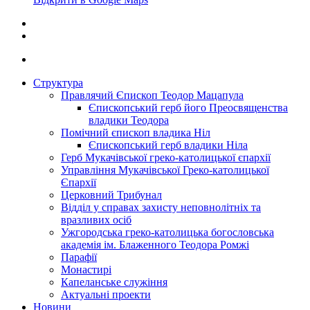
Структура
Правлячий Єпископ Теодор Мацапула
Єпископський герб його Преосвященства
владики Теодора
Помічний єпископ владика Ніл
Єпископський герб владики Ніла
Герб Мукачівської греко-католицької єпархії
Управління Мукачівської Греко-католицької
Єпархії
Церковний Трибунал
Відділ у справах захисту неповнолітніх та
вразливих осіб
Ужгородська греко-католицька богословська
академія ім. Блаженного Теодора Ромжі
Парафії
Монастирі
Капеланське служіння
Актуальні проекти
Новини