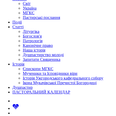
Світ
Україна
МГКЄ
Пастирські послання
Події
Статті
Літургіка
Богослов'я
Патрологія
Канонічне право
Наша історія
Душпастирство молоді
Запитати Священика
Історія
Єпископи МГКЄ
Мученики та Ісповідники віри
Історія Ужгородського кафедрального собору
Ікона Мукачівської Пречистої Богородиці
Душпастир
ПАСТОРАЛЬНИЙ КАЛЕНДАР