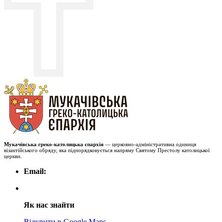
Мукачівська греко-католицька єпархія
— церковно-адміністративна одиниця
візантійського обряду, яка підпорядковується напряму Святому Престолу католицької
церкви.
Email:
Як нас знайти
Відкрити в Google Maps