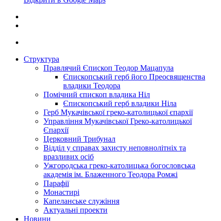
Структура
Правлячий Єпископ Теодор Мацапула
Єпископський герб його Преосвященства
владики Теодора
Помічний єпископ владика Ніл
Єпископський герб владики Ніла
Герб Мукачівської греко-католицької єпархії
Управління Мукачівської Греко-католицької
Єпархії
Церковний Трибунал
Відділ у справах захисту неповнолітніх та
вразливих осіб
Ужгородська греко-католицька богословська
академія ім. Блаженного Теодора Ромжі
Парафії
Монастирі
Капеланське служіння
Актуальні проекти
Новини