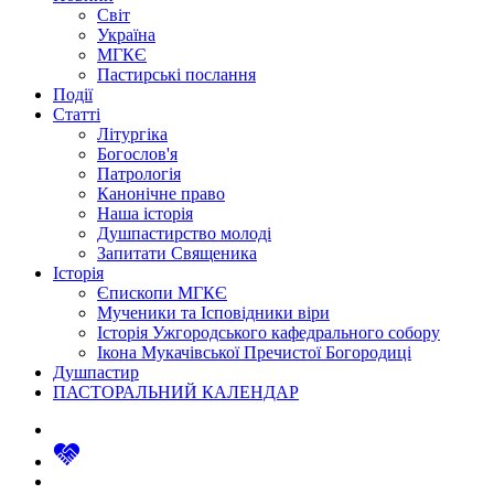
Світ
Україна
МГКЄ
Пастирські послання
Події
Статті
Літургіка
Богослов'я
Патрологія
Канонічне право
Наша історія
Душпастирство молоді
Запитати Священика
Історія
Єпископи МГКЄ
Мученики та Ісповідники віри
Історія Ужгородського кафедрального собору
Ікона Мукачівської Пречистої Богородиці
Душпастир
ПАСТОРАЛЬНИЙ КАЛЕНДАР