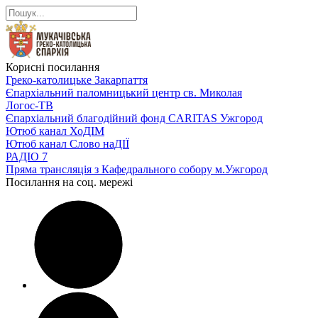
Корисні посилання
Греко-католицьке Закарпаття
Єпархіальний паломницький центр св. Миколая
Логос-ТВ
Єпархіальний благодійний фонд CARITAS Ужгород
Ютюб канал ХоДІМ
Ютюб канал Слово наДІЇ
РАДІО 7
Пряма трансляція з Кафедрального собору м.Ужгород
Посилання на соц. мережі