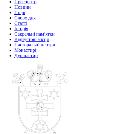
Пресцентр
Новини
Події
Слово дня
Статті
Історія
Сакральні пам’ятки
Відпустові місця
Пасторальні центри
Монастирі
Душпастир