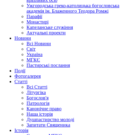
вразливих осіб
Ужгородська греко-католицька богословська
академія ім. Блаженного Теодора Ромжі
Парафії
Монастирі
Капеланське служіння
Актуальні проекти
Новини
Всі Новини
Світ
Україна
МГКЄ
Пастирські послання
Події
Фотогалерея
Статті
Всі Статті
Літургіка
Богослов'я
Патрологія
Канонічне право
Наша історія
Душпастирство молоді
Запитати Священика
Історія