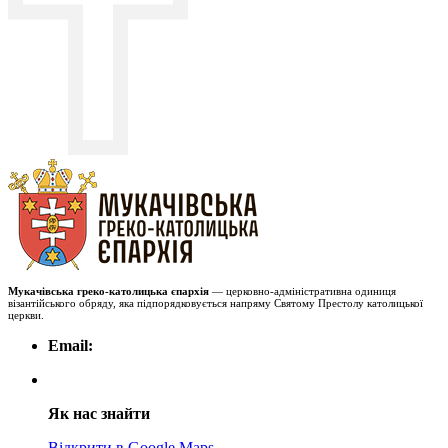
Мукачівська греко-католицька єпархія
— церковно-адміністративна одиниця
візантійського обряду, яка підпорядковується напряму Святому Престолу католицької
церкви.
Email:
Як нас знайти
Відкрити в Google Maps