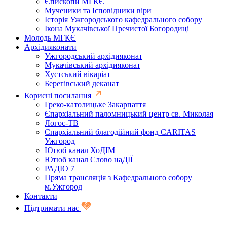
Єпископи МГКЄ
Мученики та Ісповідники віри
Історія Ужгородського кафедрального собору
Ікона Мукачівської Пречистої Богородиці
Молодь МГКЄ
Архідияконати
Ужгородський архідияконат
Мукачівський архідияконат
Хустський вікаріат
Берегівський деканат
Корисні посилання
Греко-католицьке Закарпаття
Єпархіальний паломницький центр св. Миколая
Логос-ТВ
Єпархіальний благодійний фонд CARITAS
Ужгород
Ютюб канал ХоДІМ
Ютюб канал Слово наДІЇ
РАДІО 7
Пряма трансляція з Кафедрального собору
м.Ужгород
Контакти
Підтримати нас