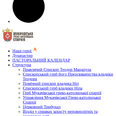
Наші герої
Душпастир
ПАСТОРАЛЬНИЙ КАЛЕНДАР
Структура
Правлячий Єпископ Теодор Мацапула
Єпископський герб його Преосвященства владики
Теодора
Помічний єпископ владика Ніл
Єпископський герб владики Ніла
Герб Мукачівської греко-католицької єпархії
Управління Мукачівської Греко-католицької
Єпархії
Церковний Трибунал
Відділ у справах захисту неповнолітніх та