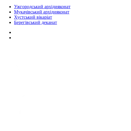
Ужгородський архідияконат
Мукачівський архідияконат
Хустський вікаріат
Берегівський деканат