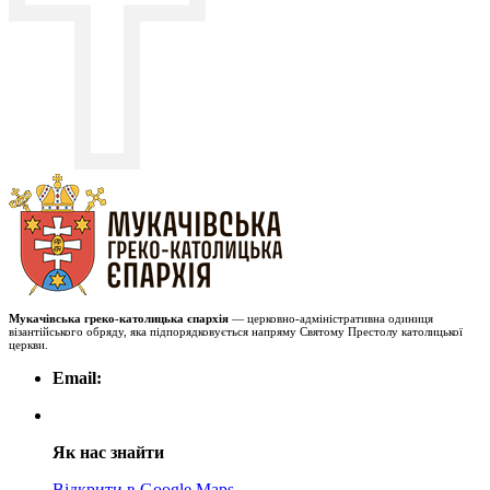
Мукачівська греко-католицька єпархія
— церковно-адміністративна одиниця
візантійського обряду, яка підпорядковується напряму Святому Престолу католицької
церкви.
Email:
Як нас знайти
Відкрити в Google Maps