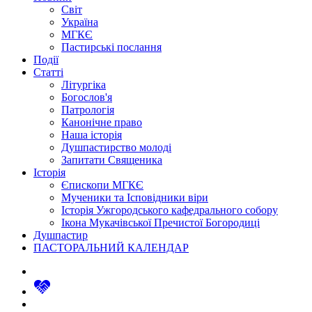
Світ
Україна
МГКЄ
Пастирські послання
Події
Статті
Літургіка
Богослов'я
Патрологія
Канонічне право
Наша історія
Душпастирство молоді
Запитати Священика
Історія
Єпископи МГКЄ
Мученики та Ісповідники віри
Історія Ужгородського кафедрального собору
Ікона Мукачівської Пречистої Богородиці
Душпастир
ПАСТОРАЛЬНИЙ КАЛЕНДАР