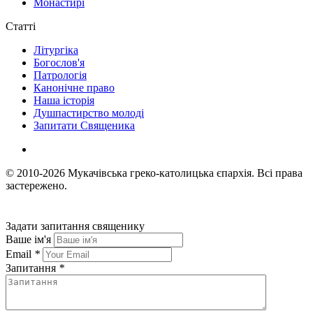
Монастирі
Статті
Літургіка
Богослов'я
Патрологія
Канонічне право
Наша історія
Душпастирство молоді
Запитати Священика
© 2010-2026
Мукачівська греко-католицька єпархія.
Всі права
застережено.
Задати запитання священику
Ваше ім'я
Email
*
Запитання
*