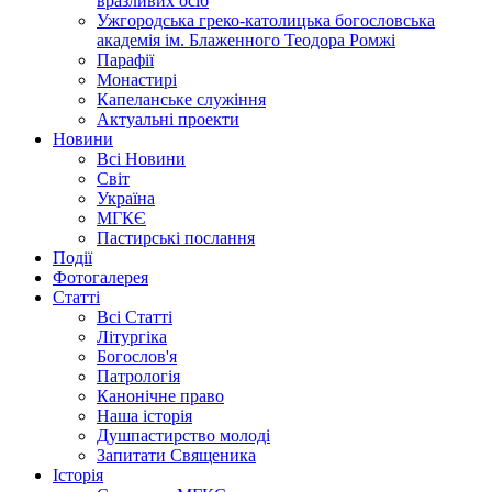
вразливих осіб
Ужгородська греко-католицька богословська
академія ім. Блаженного Теодора Ромжі
Парафії
Монастирі
Капеланське служіння
Актуальні проекти
Новини
Всі Новини
Світ
Україна
МГКЄ
Пастирські послання
Події
Фотогалерея
Статті
Всі Статті
Літургіка
Богослов'я
Патрологія
Канонічне право
Наша історія
Душпастирство молоді
Запитати Священика
Історія