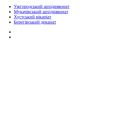
Ужгородський архідияконат
Мукачівський архідияконат
Хустський вікаріат
Берегівський деканат