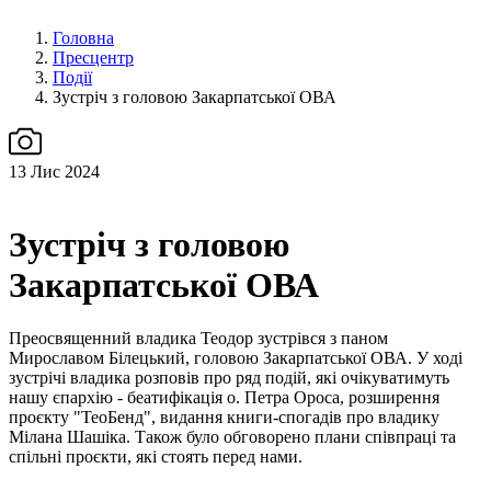
Головна
Пресцентр
Події
Зустріч з головою Закарпатської ОВА
13
Лис 2024
Зустріч з головою
Закарпатської ОВА
Преосвященний владика Теодор зустрівся з паном
Мирославом Білецький, головою Закарпатської ОВА. У ході
зустрічі владика розповів про ряд подій, які очікуватимуть
нашу єпархію - беатифікація о. Петра Ороса, розширення
проєкту "ТеоБенд", видання книги-спогадів про владику
Мілана Шашіка. Також було обговорено плани співпраці та
спільні проєкти, які стоять перед нами.