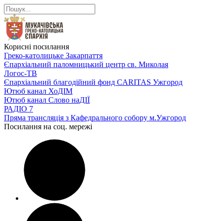
Корисні посилання
Греко-католицьке Закарпаття
Єпархіальний паломницький центр св. Миколая
Логос-ТВ
Єпархіальний благодійний фонд CARITAS Ужгород
Ютюб канал ХоДІМ
Ютюб канал Слово наДІЇ
РАДІО 7
Пряма трансляція з Кафедрального собору м.Ужгород
Посилання на соц. мережі