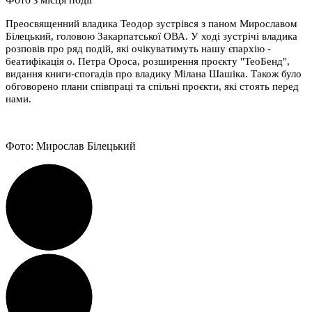
Преосвященний владика Теодор зустрівся з паном Мирославом
Білецький, головою Закарпатської ОВА. У ході зустрічі владика
розповів про ряд подій, які очікуватимуть нашу єпархію -
беатифікація о. Петра Ороса, розширення проєкту "ТеоБенд",
видання книги-спогадів про владику Мілана Шашіка. Також було
обговорено плани співпраці та спільні проєкти, які стоять перед
нами.
Фото: Мирослав Білецький