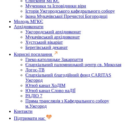
Єпископи МГКЄ
Мученики та Ісповідники віри
Історія Ужгородського кафедрального собору
Ікона Мукачівської Пречистої Богородиці
Молодь МГКЄ
Архідияконати
Ужгородський архідияконат
Мукачівський архідияконат
Хустський вікаріат
Берегівський деканат
Корисні посилання
Греко-католицьке Закарпаття
Єпархіальний паломницький центр св. Миколая
Логос-ТВ
Єпархіальний благодійний фонд CARITAS
Ужгород
Ютюб канал ХоДІМ
Ютюб канал Слово наДІЇ
РАДІО 7
Пряма трансляція з Кафедрального собору
м.Ужгород
Контакти
Підтримати нас