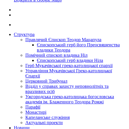
Структура
Правлячий Єпископ Теодор Мацапула
Єпископський герб його Преосвященства
владики Теодора
Помічний єпископ владика Ніл
Єпископський герб владики Ніла
Герб Мукачівської греко-католицької єпархії
Управління Мукачівської Греко-католицької
Єпархії
Церковний Трибунал
Відділ у справах захисту неповнолітніх та
вразливих осіб
Ужгородська греко-католицька богословська
академія ім. Блаженного Теодора Ромжі
Парафії
Монастирі
Капеланське служіння
Актуальні проекти
Новини