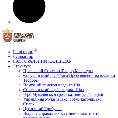
Наші герої
Душпастир
ПАСТОРАЛЬНИЙ КАЛЕНДАР
Структура
Правлячий Єпископ Теодор Мацапула
Єпископський герб його Преосвященства владики
Теодора
Помічний єпископ владика Ніл
Єпископський герб владики Ніла
Герб Мукачівської греко-католицької єпархії
Управління Мукачівської Греко-католицької
Єпархії
Церковний Трибунал
Відділ у справах захисту неповнолітніх та