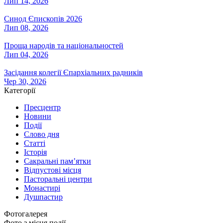
Лип 14, 2026
Синод Єпископів 2026
Лип 08, 2026
Проща народів та національностей
Лип 04, 2026
Засідання колегії Єпархіальних радників
Чер 30, 2026
Категорії
Пресцентр
Новини
Події
Слово дня
Статті
Історія
Сакральні пам’ятки
Відпустові місця
Пасторальні центри
Монастирі
Душпастир
Фотогалерея
Фото з місця події