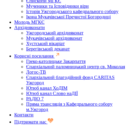
Єпископи МГКЄ
Мученики та Ісповідники віри
Історія Ужгородського кафедрального собору
Ікона Мукачівської Пречистої Богородиці
Молодь МГКЄ
Архідияконати
Ужгородський архідияконат
Мукачівський архідияконат
Хустський вікаріат
Берегівський деканат
Корисні посилання
Греко-католицьке Закарпаття
Єпархіальний паломницький центр св. Миколая
Логос-ТВ
Єпархіальний благодійний фонд CARITAS
Ужгород
Ютюб канал ХоДІМ
Ютюб канал Слово наДІЇ
РАДІО 7
Пряма трансляція з Кафедрального собору
м.Ужгород
Контакти
Підтримати нас