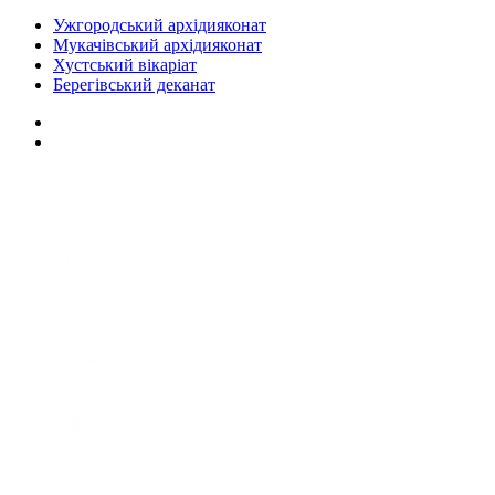
Ужгородський архідияконат
Мукачівський архідияконат
Хустський вікаріат
Берегівський деканат