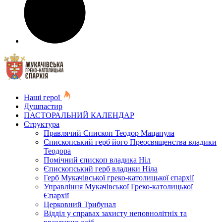
Наші герої
Душпастир
ПАСТОРАЛЬНИЙ КАЛЕНДАР
Структура
Правлячий Єпископ Теодор Мацапула
Єпископський герб його Преосвященства владики
Теодора
Помічний єпископ владика Ніл
Єпископський герб владики Ніла
Герб Мукачівської греко-католицької єпархії
Управління Мукачівської Греко-католицької
Єпархії
Церковний Трибунал
Відділ у справах захисту неповнолітніх та