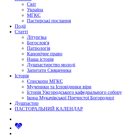
Світ
Україна
МГКЄ
Пастирські послання
Події
Статті
Літургіка
Богослов'я
Патрологія
Канонічне право
Наша історія
Душпастирство молоді
Запитати Священика
Історія
Єпископи МГКЄ
Мученики та Ісповідники віри
Історія Ужгородського кафедрального собору
Ікона Мукачівської Пречистої Богородиці
Душпастир
ПАСТОРАЛЬНИЙ КАЛЕНДАР