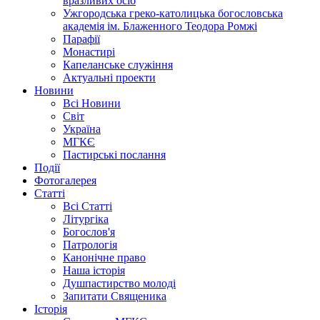
вразливих осіб
Ужгородська греко-католицька богословська
академія ім. Блаженного Теодора Ромжі
Парафії
Монастирі
Капеланське служіння
Актуальні проекти
Новини
Всі Новини
Світ
Україна
МГКЄ
Пастирські послання
Події
Фотогалерея
Статті
Всі Статті
Літургіка
Богослов'я
Патрологія
Канонічне право
Наша історія
Душпастирство молоді
Запитати Священика
Історія