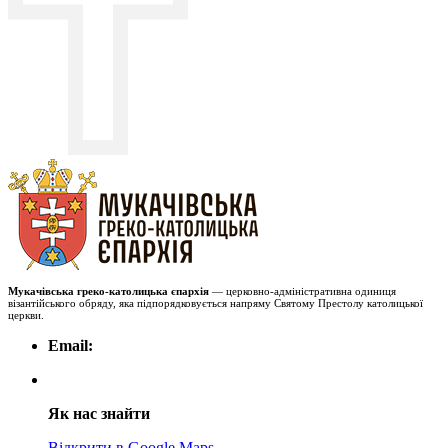
Мукачівська греко-католицька єпархія
— церковно-адміністративна одиниця
візантійського обряду, яка підпорядковується напряму Святому Престолу католицької
церкви.
Email:
Як нас знайти
Відкрити в Google Maps