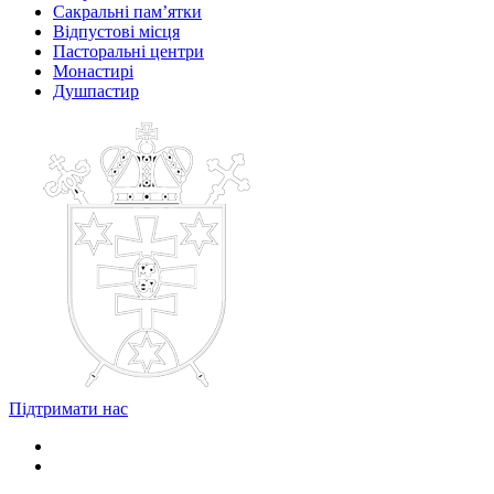
Сакральні пам’ятки
Відпустові місця
Пасторальні центри
Монастирі
Душпастир
Підтримати нас