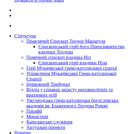
Структура
Правлячий Єпископ Теодор Мацапула
Єпископський герб його Преосвященства
владики Теодора
Помічний єпископ владика Ніл
Єпископський герб владики Ніла
Герб Мукачівської греко-католицької єпархії
Управління Мукачівської Греко-католицької
Єпархії
Церковний Трибунал
Відділ у справах захисту неповнолітніх та
вразливих осіб
Ужгородська греко-католицька богословська
академія ім. Блаженного Теодора Ромжі
Парафії
Монастирі
Капеланське служіння
Актуальні проекти
Новини