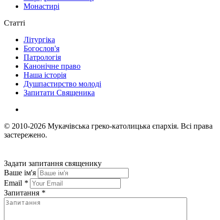
Монастирі
Статті
Літургіка
Богослов'я
Патрологія
Канонічне право
Наша історія
Душпастирство молоді
Запитати Священика
© 2010-2026
Мукачівська греко-католицька єпархія.
Всі права
застережено.
Задати запитання священику
Ваше ім'я
Email
*
Запитання
*