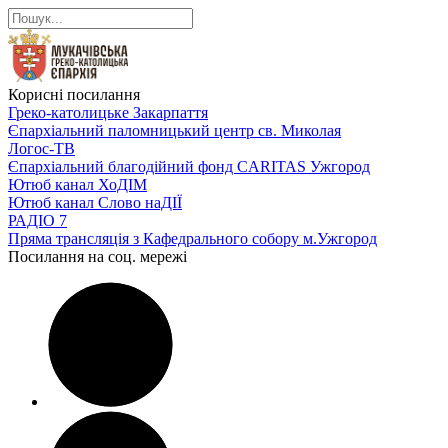
Корисні посилання
Греко-католицьке Закарпаття
Єпархіальний паломницький центр св. Миколая
Логос-ТВ
Єпархіальний благодійний фонд CARITAS Ужгород
Ютюб канал ХоДІМ
Ютюб канал Слово наДІЇ
РАДІО 7
Пряма трансляція з Кафедрального собору м.Ужгород
Посилання на соц. мережі