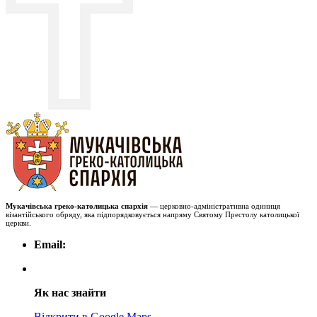
Мукачівська греко-католицька єпархія
— церковно-адміністративна одиниця
візантійського обряду, яка підпорядковується напряму Святому Престолу католицької
церкви.
Email:
Як нас знайти
Відкрити в Google Maps