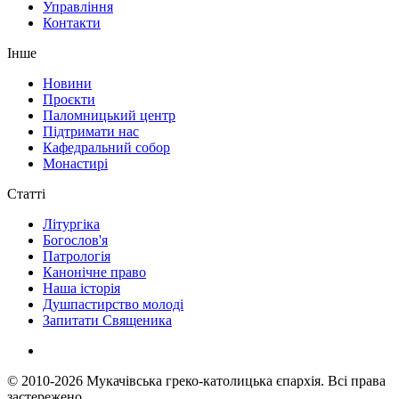
Управління
Контакти
Інше
Новини
Проєкти
Паломницький центр
Підтримати нас
Кафедральний собор
Монастирі
Статті
Літургіка
Богослов'я
Патрологія
Канонічне право
Наша історія
Душпастирство молоді
Запитати Священика
© 2010-2026
Мукачівська греко-католицька єпархія.
Всі права
застережено.