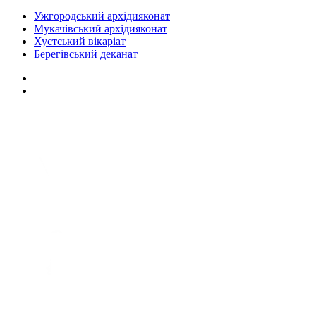
Ужгородський архідияконат
Мукачівський архідияконат
Хустський вікаріат
Берегівський деканат