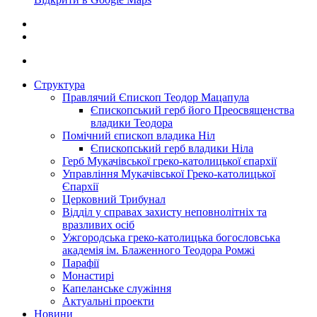
Структура
Правлячий Єпископ Теодор Мацапула
Єпископський герб його Преосвященства
владики Теодора
Помічний єпископ владика Ніл
Єпископський герб владики Ніла
Герб Мукачівської греко-католицької єпархії
Управління Мукачівської Греко-католицької
Єпархії
Церковний Трибунал
Відділ у справах захисту неповнолітніх та
вразливих осіб
Ужгородська греко-католицька богословська
академія ім. Блаженного Теодора Ромжі
Парафії
Монастирі
Капеланське служіння
Актуальні проекти
Новини