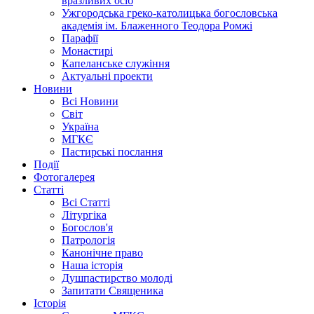
вразливих осіб
Ужгородська греко-католицька богословська
академія ім. Блаженного Теодора Ромжі
Парафії
Монастирі
Капеланське служіння
Актуальні проекти
Новини
Всі Новини
Світ
Україна
МГКЄ
Пастирські послання
Події
Фотогалерея
Статті
Всі Статті
Літургіка
Богослов'я
Патрологія
Канонічне право
Наша історія
Душпастирство молоді
Запитати Священика
Історія