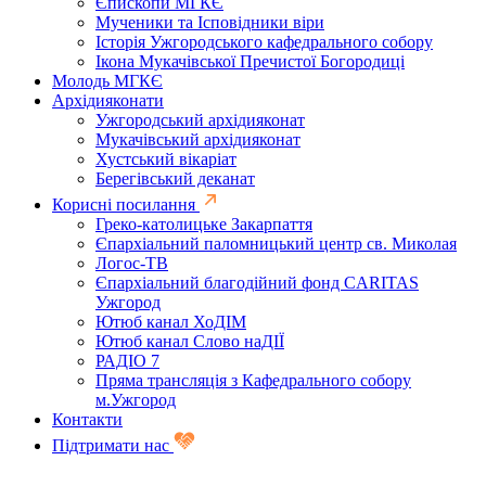
Єпископи МГКЄ
Мученики та Ісповідники віри
Історія Ужгородського кафедрального собору
Ікона Мукачівської Пречистої Богородиці
Молодь МГКЄ
Архідияконати
Ужгородський архідияконат
Мукачівський архідияконат
Хустський вікаріат
Берегівський деканат
Корисні посилання
Греко-католицьке Закарпаття
Єпархіальний паломницький центр св. Миколая
Логос-ТВ
Єпархіальний благодійний фонд CARITAS
Ужгород
Ютюб канал ХоДІМ
Ютюб канал Слово наДІЇ
РАДІО 7
Пряма трансляція з Кафедрального собору
м.Ужгород
Контакти
Підтримати нас