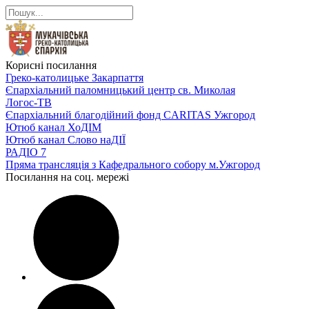
Корисні посилання
Греко-католицьке Закарпаття
Єпархіальний паломницький центр св. Миколая
Логос-ТВ
Єпархіальний благодійний фонд CARITAS Ужгород
Ютюб канал ХоДІМ
Ютюб канал Слово наДІЇ
РАДІО 7
Пряма трансляція з Кафедрального собору м.Ужгород
Посилання на соц. мережі