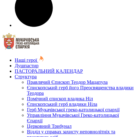
Наші герої
Душпастир
ПАСТОРАЛЬНИЙ КАЛЕНДАР
Структура
Правлячий Єпископ Теодор Мацапула
Єпископський герб його Преосвященства владики
Теодора
Помічний єпископ владика Ніл
Єпископський герб владики Ніла
Герб Мукачівської греко-католицької єпархії
Управління Мукачівської Греко-католицької
Єпархії
Церковний Трибунал
Відділ у справах захисту неповнолітніх та