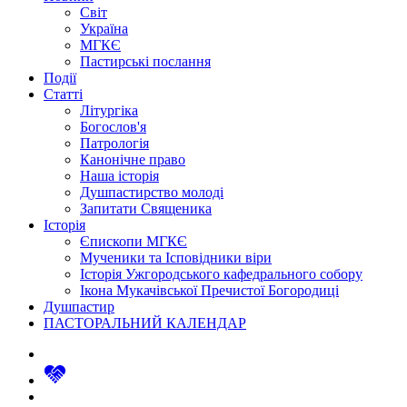
Світ
Україна
МГКЄ
Пастирські послання
Події
Статті
Літургіка
Богослов'я
Патрологія
Канонічне право
Наша історія
Душпастирство молоді
Запитати Священика
Історія
Єпископи МГКЄ
Мученики та Ісповідники віри
Історія Ужгородського кафедрального собору
Ікона Мукачівської Пречистої Богородиці
Душпастир
ПАСТОРАЛЬНИЙ КАЛЕНДАР