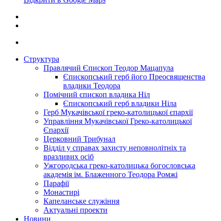
Структура
Правлячий Єпископ Теодор Мацапула
Єпископський герб його Преосвященства
владики Теодора
Помічний єпископ владика Ніл
Єпископський герб владики Ніла
Герб Мукачівської греко-католицької єпархії
Управління Мукачівської Греко-католицької
Єпархії
Церковний Трибунал
Відділ у справах захисту неповнолітніх та
вразливих осіб
Ужгородська греко-католицька богословська
академія ім. Блаженного Теодора Ромжі
Парафії
Монастирі
Капеланське служіння
Актуальні проекти
Новини