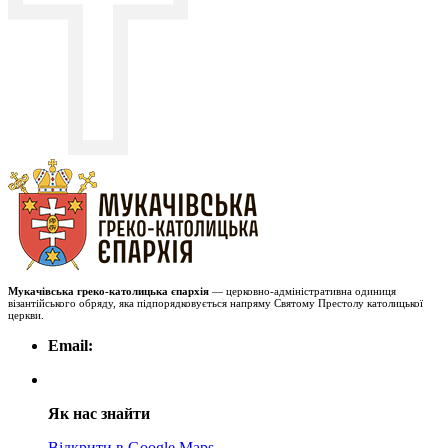
Мукачівська греко-католицька єпархія
— церковно-адміністративна одиниця
візантійського обряду, яка підпорядковується напряму Святому Престолу католицької
церкви.
Email:
Як нас знайти
Відкрити в Google Maps