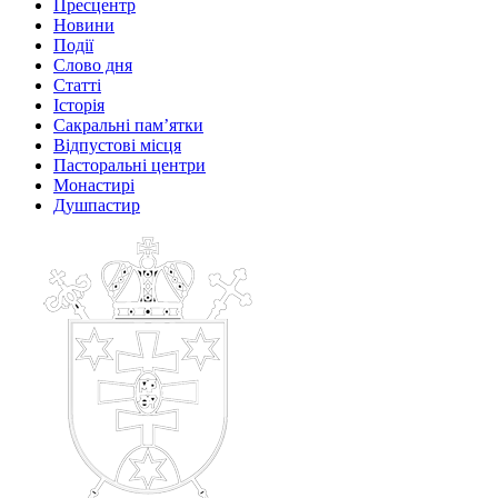
Пресцентр
Новини
Події
Слово дня
Статті
Історія
Сакральні пам’ятки
Відпустові місця
Пасторальні центри
Монастирі
Душпастир