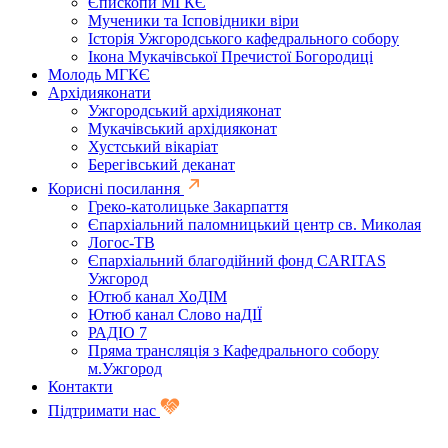
Єпископи МГКЄ
Мученики та Ісповідники віри
Історія Ужгородського кафедрального собору
Ікона Мукачівської Пречистої Богородиці
Молодь МГКЄ
Архідияконати
Ужгородський архідияконат
Мукачівський архідияконат
Хустський вікаріат
Берегівський деканат
Корисні посилання
Греко-католицьке Закарпаття
Єпархіальний паломницький центр св. Миколая
Логос-ТВ
Єпархіальний благодійний фонд CARITAS
Ужгород
Ютюб канал ХоДІМ
Ютюб канал Слово наДІЇ
РАДІО 7
Пряма трансляція з Кафедрального собору
м.Ужгород
Контакти
Підтримати нас