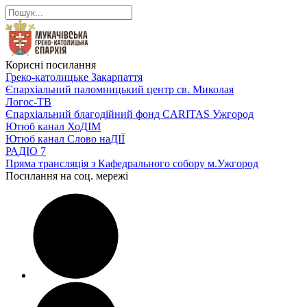
Корисні посилання
Греко-католицьке Закарпаття
Єпархіальний паломницький центр св. Миколая
Логос-ТВ
Єпархіальний благодійний фонд CARITAS Ужгород
Ютюб канал ХоДІМ
Ютюб канал Слово наДІЇ
РАДІО 7
Пряма трансляція з Кафедрального собору м.Ужгород
Посилання на соц. мережі