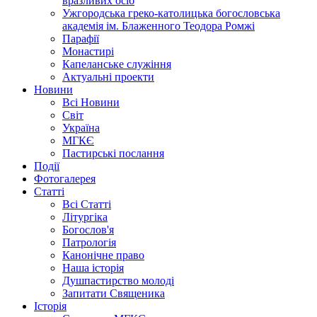
вразливих осіб
Ужгородська греко-католицька богословська
академія ім. Блаженного Теодора Ромжі
Парафії
Монастирі
Капеланське служіння
Актуальні проекти
Новини
Всі Новини
Світ
Україна
МГКЄ
Пастирські послання
Події
Фотогалерея
Статті
Всі Статті
Літургіка
Богослов'я
Патрологія
Канонічне право
Наша історія
Душпастирство молоді
Запитати Священика
Історія