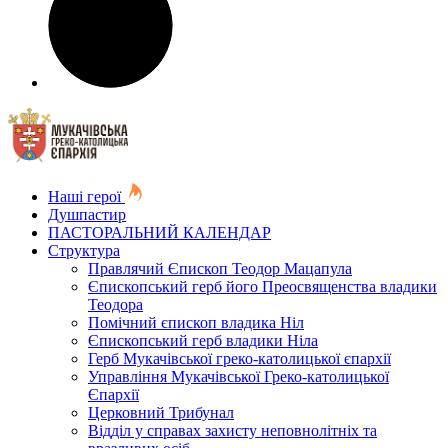
Наші герої
Душпастир
ПАСТОРАЛЬНИЙ КАЛЕНДАР
Структура
Правлячий Єпископ Теодор Мацапула
Єпископський герб його Преосвященства владики
Теодора
Помічний єпископ владика Ніл
Єпископський герб владики Ніла
Герб Мукачівської греко-католицької єпархії
Управління Мукачівської Греко-католицької
Єпархії
Церковний Трибунал
Відділ у справах захисту неповнолітніх та