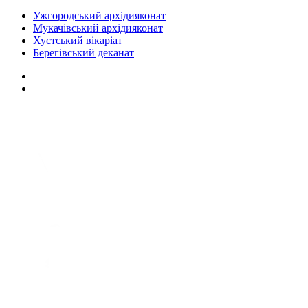
Ужгородський архідияконат
Мукачівський архідияконат
Хустський вікаріат
Берегівський деканат