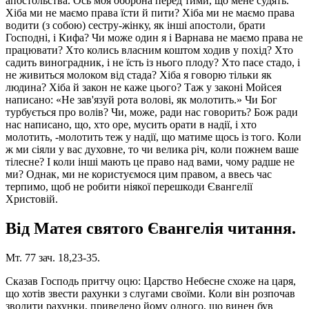
апостольства. Ось моя оборона перед тими, що мене судять.
Хіба ми не маємо права їсти й пити? Хіба ми не маємо права
водити (з собою) сестру-жінку, як інші апостоли, брати
Господні, і Кифа? Чи може один я і Варнава не маємо права не
працювати? Хто колись власним коштом ходив у похід? Хто
садить виноградник, і не їсть із нього плоду? Хто пасе стадо, і
не живиться молоком від стада? Хіба я говорю тільки як
людина? Хіба й закон не каже цього? Таж у законі Мойсея
написано: «Не зав'язуй рота волові, як молотить.» Чи Бог
турбується про волів? Чи, може, ради нас говорить? Бож ради
нас написано, що, хто оре, мусить орати в надії, і хто
молотить, -молотить теж у надії, що матиме щось із того. Коли
ж ми сіяли у вас духовне, то чи велика річ, коли пожнем ваше
тілесне? І коли інші мають це право над вами, чому радше не
ми? Однак, ми не користуємося цим правом, а ввесь час
терпимо, щоб не робити ніякої перешкоди Євангелії
Христовій.
Від Матея святого Євангелія читання.
Мт. 77 зач. 18,23-35.
Сказав Господь притчу оцю: Царство Небесне схоже на царя,
що хотів звести рахунки з слугами своїми. Коли він розпочав
зводити рахунки, приведено йому одного, що винен був