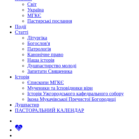
Світ
Україна
МГКЄ
Пастирські послання
Події
Статті
Літургіка
Богослов'я
Патрологія
Канонічне право
Наша історія
Душпастирство молоді
Запитати Священика
Історія
Єпископи МГКЄ
Мученики та Ісповідники віри
Історія Ужгородського кафедрального собору
Ікона Мукачівської Пречистої Богородиці
Душпастир
ПАСТОРАЛЬНИЙ КАЛЕНДАР