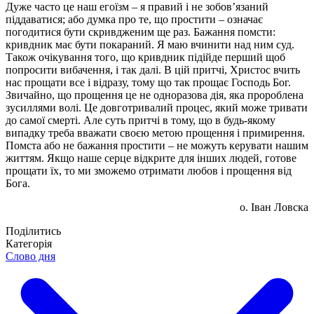
Дуже часто це наш егоїзм – я правий і не зобов’язаний
піддаватися; або думка про те, що простити – означає
погодитися бути скривдженим ще раз. Бажання помсти:
кривдник має бути покараний. Я маю вчинити над ним суд.
Також очікування того, що кривдник підійде перший щоб
попросити вибачення, і так далі. В цій притчі, Христос вчить
нас прощати все і відразу, тому що так прощає Господь Бог.
Звичайно, що прощення це не одноразова дія, яка пророблена
зусиллями волі. Це довготривалий процес, який може тривати
до самої смерті. Але суть притчі в тому, що в будь-якому
випадку треба вважати своєю метою прощення і примирення.
Помста або не бажання простити – не можуть керувати нашим
життям. Якщо наше серце відкрите для інших людей, готове
прощати їх, то ми зможемо отримати любов і прощення від
Бога.
о. Іван Ловска
Поділитись
Категорія
Слово дня