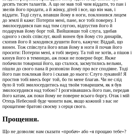
десять тисяч талантів. А що не мав той чим віддати, то пан і
звелів його продати, а й жінку, дітей і все, що він мав, і
віддати. Тоді слуга, впавши йому в ноги, поклонився лицем
до землі й каже: Потерпи мені, пане, все тобі поверну. І
змилосердився пан над тим слугою, відпустив його й
подарував йому борг той. Вийшовши той слуга, здибав
одного з своїх співслуг, який винен був йому сто динаріїв,
схопив його й заходився душити його, кажучи: Віддай, що
винен. Тож співслуга його впав йому в ноги й почав його
просити: Потерпи мені, я тобі зверну. Та той не хотів, а пішов і
кинув його в темницю, аж поки не поверне борг. Якже
побачили товариші його, що сталося, засмутились вельми,
пішли до свого пана й розповіли йому про все сподіяне. Тоді
його пан покликав його і сказав до нього: Слуго лукавий! Я
простив тобі ввесь борг той, бо ти мене благав. Чи не слід
було й тобі змилосердитись над твоїм товаришем, як я був
змилосердився над тобою? І розгнівавшись його пан, передав
його катам, аж поки йому не поверне всього боргу. Отак і мій
Отець Небесний буде чинити вам, якщо кожний з вас не
прощатиме братові своєму з серця свого.
Прощення.
Що не дозволяє нам сказати «пробач» або «я прощаю тебе»?