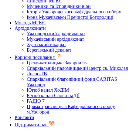
Єпископи МГКЄ
Мученики та Ісповідники віри
Історія Ужгородського кафедрального собору
Ікона Мукачівської Пречистої Богородиці
Молодь МГКЄ
Архідияконати
Ужгородський архідияконат
Мукачівський архідияконат
Хустський вікаріат
Берегівський деканат
Корисні посилання
Греко-католицьке Закарпаття
Єпархіальний паломницький центр св. Миколая
Логос-ТВ
Єпархіальний благодійний фонд CARITAS
Ужгород
Ютюб канал ХоДІМ
Ютюб канал Слово наДІЇ
РАДІО 7
Пряма трансляція з Кафедрального собору
м.Ужгород
Контакти
Підтримати нас