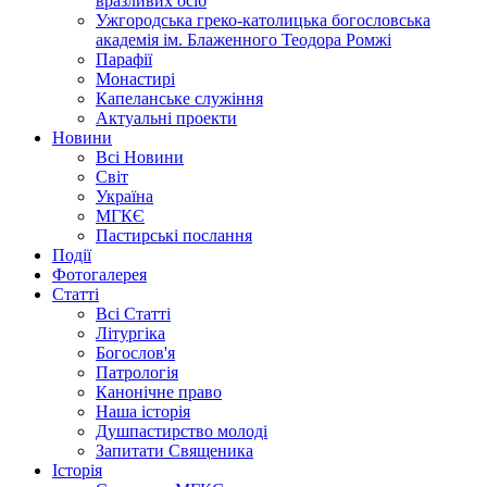
вразливих осіб
Ужгородська греко-католицька богословська
академія ім. Блаженного Теодора Ромжі
Парафії
Монастирі
Капеланське служіння
Актуальні проекти
Новини
Всі Новини
Світ
Україна
МГКЄ
Пастирські послання
Події
Фотогалерея
Статті
Всі Статті
Літургіка
Богослов'я
Патрологія
Канонічне право
Наша історія
Душпастирство молоді
Запитати Священика
Історія