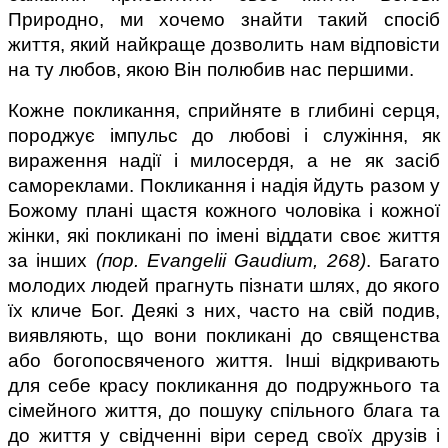
Природно, ми хочемо знайти такий спосіб 
життя, який найкраще дозволить нам відповісти 
на ту любов, якою Він полюбив нас першими.
Кожне покликання, сприйняте в глибині серця, 
породжує імпульс до любові і служіння, як 
вираження надії і милосердя, а не як засіб 
самореклами. Покликання і надія йдуть разом у 
Божому плані щастя кожного чоловіка і кожної 
жінки, які покликані по імені віддати своє життя 
за інших 
(пор. Evangelii Gaudium, 268)
. Багато 
молодих людей прагнуть пізнати шлях, до якого 
їх кличе Бог. Деякі з них, часто на свій подив, 
виявляють, що вони покликані до священства 
або богопосвяченого життя. Інші відкривають 
для себе красу покликання до подружнього та 
сімейного життя, до пошуку спільного блага та 
до життя у свідченні віри серед своїх друзів і 