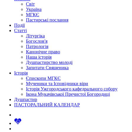
Світ
Україна
МГКЄ
Пастирські послання
Події
Статті
Літургіка
Богослов'я
Патрологія
Канонічне право
Наша історія
Душпастирство молоді
Запитати Священика
Історія
Єпископи МГКЄ
Мученики та Ісповідники віри
Історія Ужгородського кафедрального собору
Ікона Мукачівської Пречистої Богородиці
Душпастир
ПАСТОРАЛЬНИЙ КАЛЕНДАР