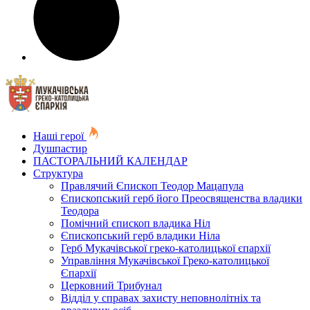
Наші герої
Душпастир
ПАСТОРАЛЬНИЙ КАЛЕНДАР
Структура
Правлячий Єпископ Теодор Мацапула
Єпископський герб його Преосвященства владики
Теодора
Помічний єпископ владика Ніл
Єпископський герб владики Ніла
Герб Мукачівської греко-католицької єпархії
Управління Мукачівської Греко-католицької
Єпархії
Церковний Трибунал
Відділ у справах захисту неповнолітніх та