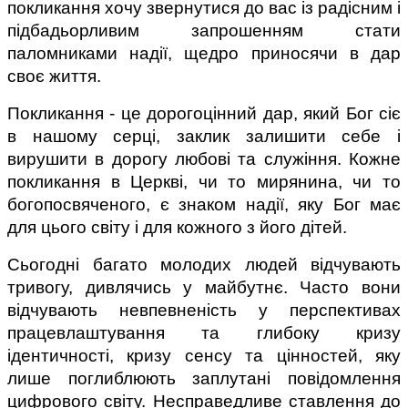
покликання хочу звернутися до вас із радісним і 
підбадьорливим запрошенням стати 
паломниками надії, щедро приносячи в дар 
своє життя.
Покликання - це дорогоцінний дар, який Бог сіє 
в нашому серці, заклик залишити себе і 
вирушити в дорогу любові та служіння. Кожне 
покликання в Церкві, чи то мирянина, чи то 
богопосвяченого, є знаком надії, яку Бог має 
для цього світу і для кожного з його дітей.
Сьогодні багато молодих людей відчувають 
тривогу, дивлячись у майбутнє. Часто вони 
відчувають невпевненість у перспективах 
працевлаштування та глибоку кризу 
ідентичності, кризу сенсу та цінностей, яку 
лише поглиблюють заплутані повідомлення 
цифрового світу. Несправедливе ставлення до 