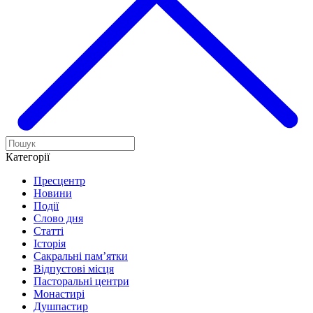
Категорії
Пресцентр
Новини
Події
Слово дня
Статті
Історія
Сакральні пам’ятки
Відпустові місця
Пасторальні центри
Монастирі
Душпастир