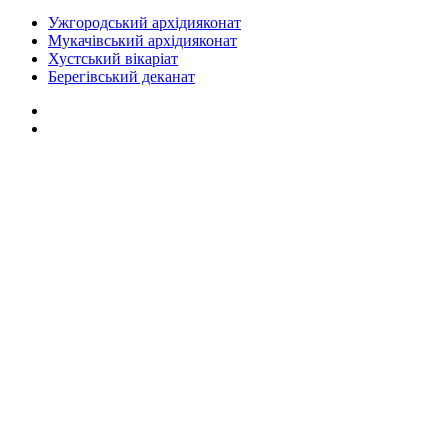
Ужгородський архідияконат
Мукачівський архідияконат
Хустський вікаріат
Берегівський деканат