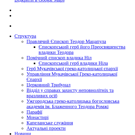
Структура
Правлячий Єпископ Теодор Мацапула
Єпископський герб його Преосвященства
владики Теодора
Помічний єпископ владика Ніл
Єпископський герб владики Ніла
Герб Мукачівської греко-католицької єпархії
Управління Мукачівської Греко-католицької
Єпархії
Церковний Трибунал
Відділ у справах захисту неповнолітніх та
вразливих осіб
Ужгородська греко-католицька богословська
академія ім. Блаженного Теодора Ромжі
Парафії
Монастирі
Капеланське служіння
Актуальні проекти
Новини