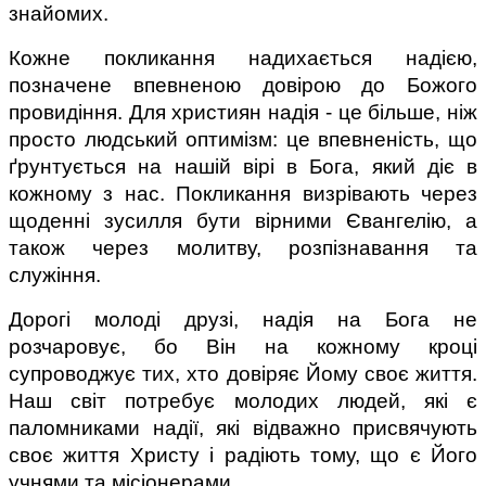
знайомих.
Кожне покликання надихається надією, 
позначене впевненою довірою до Божого 
провидіння. Для християн надія - це більше, ніж 
просто людський оптимізм: це впевненість, що 
ґрунтується на нашій вірі в Бога, який діє в 
кожному з нас. Покликання визрівають через 
щоденні зусилля бути вірними Євангелію, а 
також через молитву, розпізнавання та 
служіння.
Дорогі молоді друзі, надія на Бога не 
розчаровує, бо Він на кожному кроці 
супроводжує тих, хто довіряє Йому своє життя. 
Наш світ потребує молодих людей, які є 
паломниками надії, які відважно присвячують 
своє життя Христу і радіють тому, що є Його 
учнями та місіонерами.