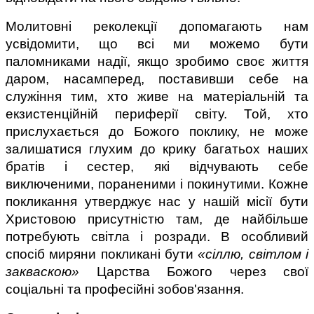
Молитовні реколекції допомагають нам 
усвідомити, що всі ми можемо бути 
паломниками надії, якщо зробимо своє життя 
даром, насамперед, поставивши себе на 
служіння тим, хто живе на матеріальній та 
екзистенційній периферії світу. Той, хто 
прислухається до Божого поклику, не може 
залишатися глухим до крику багатьох наших 
братів і сестер, які відчувають себе 
виключеними, пораненими і покинутими. Кожне 
покликання утверджує нас у нашій місії бути 
Христовою присутністю там, де найбільше 
потребують світла і розради. В особливий 
спосіб миряни покликані бути 
«сіллю, світлом і 
закваскою»
 Царства Божого через свої 
соціальні та професійні зобов'язання.