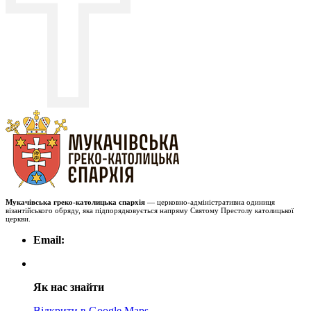
Мукачівська греко-католицька єпархія
— церковно-адміністративна одиниця
візантійського обряду, яка підпорядковується напряму Святому Престолу католицької
церкви.
Email:
Як нас знайти
Відкрити в Google Maps