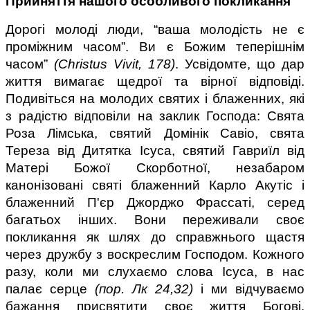
Прийняття нашого особливого покликання
Дорогі молоді люди, “ваша молодість не є 
проміжним часом”. Ви є Божим теперішнім 
часом” 
(Christus Vivit, 178)
. Усвідомте, що дар 
життя вимагає щедрої та вірної відповіді. 
Подивіться на молодих святих і блаженних, які 
з радістю відповіли на заклик Господа: Свята 
Роза Лімська, святий Домінік Савіо, свята 
Тереза від Дитятка Ісуса, святий Гавриїл від 
Матері Божої Скорботної, незабаром 
канонізовані святі блаженний Карло Акутіс і 
блаженний П'єр Джорджо Фрассаті, серед 
багатьох інших. Вони переживали своє 
покликання як шлях до справжнього щастя 
через дружбу з воскреслим Господом. Кожного 
разу, коли ми слухаємо слова Ісуса, в нас 
палає серце 
(пор. Лк 24,32)
 і ми відчуваємо 
бажання присвятити своє життя Богові. 