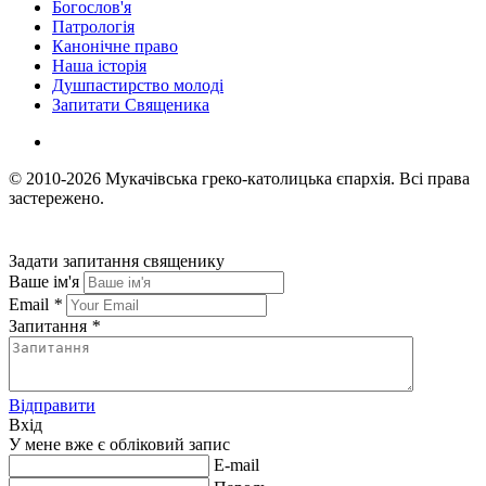
Богослов'я
Патрологія
Канонічне право
Наша історія
Душпастирство молоді
Запитати Священика
© 2010-2026
Мукачівська греко-католицька єпархія.
Всі права
застережено.
Задати запитання священику
Ваше ім'я
Email
*
Запитання
*
Відправити
Вхід
У мене вже є обліковий запис
E-mail