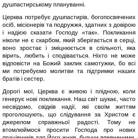
душпастирському плануванні.
Церква потребує душпастирів, богопосвячених 
осіб, місіонерів та подружжя, здатних з довірою 
і надією сказати Господу «так». Покликання 
ніколи не є скарбом, який зберігається в серці, 
воно зростає і зміцнюється в спільноті, яка 
вірить, любить і сподівається. Ніхто не може 
відповісти на Божий заклик самотужки, бо всі 
ми потребуємо молитви та підтримки наших 
братів і сестер.
Дорогі мої, Церква є живою і плідною, коли 
генерує нові покликання. Наш світ шукає, часто 
несвідомо, свідків надії, які своїм життям 
проголошують, що слідування за Христом є 
джерелом справжньої радості. Тому не 
втомлюймося просити Господа про нових 
працівників для Його жнив, будучи впевненими, 