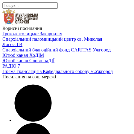
Корисні посилання
Греко-католицьке Закарпаття
Єпархіальний паломницький центр св. Миколая
Логос-ТВ
Єпархіальний благодійний фонд CARITAS Ужгород
Ютюб канал ХоДІМ
Ютюб канал Слово наДІЇ
РАДІО 7
Пряма трансляція з Кафедрального собору м.Ужгород
Посилання на соц. мережі